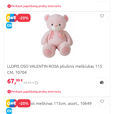
Perkant papildomą prekę internetu
-20%
E-KAINA
LLOPIS OSO VALENTIN ROSA pliušinis meškiukas 115
CM, 10704
67,
99 €
84,99 €
Perkant papildomą prekę internetu
-20%
LLOPIS pliušinis meškinas 115cm. asort., 10649
E-KAINA