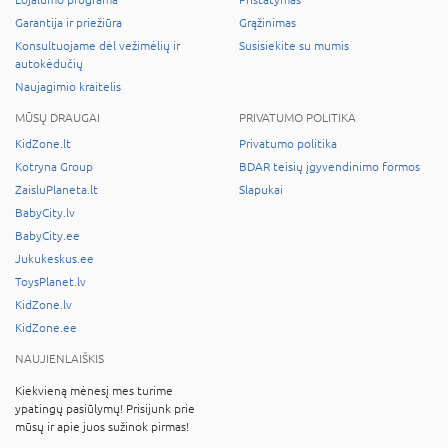
Garantija ir priežiūra
Grąžinimas
Konsultuojame dėl vežimėlių ir
Susisiekite su mumis
autokėdučių
Naujagimio kraitelis
MŪSŲ DRAUGAI
PRIVATUMO POLITIKA
KidZone.lt
Privatumo politika
Kotryna Group
BDAR teisių įgyvendinimo formos
ZaisluPlaneta.lt
Slapukai
BabyCity.lv
BabyCity.ee
Jukukeskus.ee
ToysPlanet.lv
KidZone.lv
KidZone.ee
NAUJIENLAIŠKIS
Kiekvieną mėnesį mes turime
ypatingų pasiūlymų! Prisijunk prie
mūsų ir apie juos sužinok pirmas!