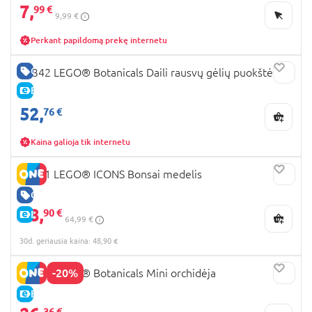
7,
99 €
9,99 €
Perkant papildomą prekę internetu
GERA KAINA
10342 LEGO® Botanicals Daili rausvų gėlių puokštė
E-KAINA
52,
76 €
Kaina galioja tik internetu
10281 LEGO® ICONS Bonsai medelis
GERA KAINA
48,
90 €
E-KAINA
64,99 €
30d. geriausia kaina: 48,90 €
-20%
10343 LEGO® Botanicals Mini orchidėja
E-KAINA
36 €