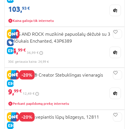
103,
93 €
Kaina galioja tik internetu
FLOSS AND ROCK muzikinė papuošalų dėžutė su 3
stalčiukais Enchanted, 43P6389
GERA KAINA
24,
99 €
E-KAINA
36,99 €
30d. geriausia kaina: 24,99 €
-20%
31140 LEGO® Creator Stebuklingas vienaragis
E-KAINA
9,
99 €
12,49 €
Perkant papildomą prekę internetu
-20%
TOPMODEL kvepiantis lūpų blizgesys, 12811
E-KAINA