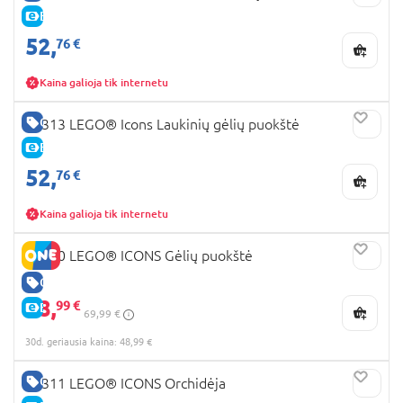
E-KAINA
52,
76 €
Kaina galioja tik internetu
GERA KAINA
10313 LEGO® Icons Laukinių gėlių puokštė
E-KAINA
52,
76 €
Kaina galioja tik internetu
10280 LEGO® ICONS Gėlių puokštė
GERA KAINA
48,
99 €
E-KAINA
69,99 €
30d. geriausia kaina: 48,99 €
GERA KAINA
10311 LEGO® ICONS Orchidėja