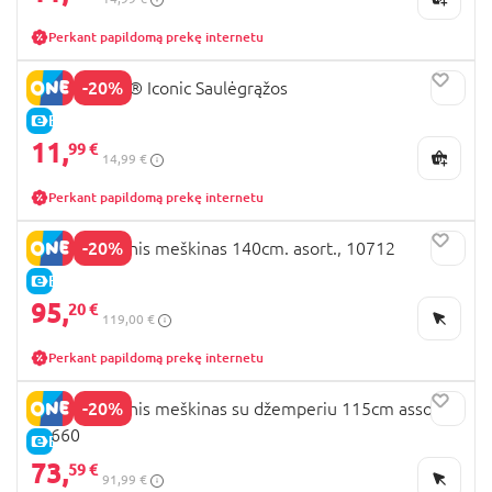
Perkant papildomą prekę internetu
-20%
40524 LEGO® Iconic Saulėgrąžos
E-KAINA
11,
99 €
14,99 €
Perkant papildomą prekę internetu
-20%
LLOPIS pliušinis meškinas 140cm. asort., 10712
E-KAINA
95,
20 €
119,00 €
Perkant papildomą prekę internetu
-20%
LLOPIS pliušinis meškinas su džemperiu 115cm assort,
10660
E-KAINA
73,
59 €
91,99 €