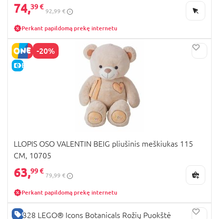
74,
39 €
92,99 €
Perkant papildomą prekę internetu
-20%
E-KAINA
LLOPIS OSO VALENTIN BEIG pliušinis meškiukas 115
CM, 10705
63,
99 €
79,99 €
Perkant papildomą prekę internetu
GERA KAINA
10328 LEGO® Icons Botanicals Rožių Puokštė