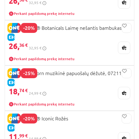
26,
32,95 €
Perkant papildomą prekę internetu
-20%
10344 LEGO® Botanicals Laimę nešantis bambukas
E-KAINA
26,
36 €
32,95 €
Perkant papildomą prekę internetu
-25%
TOTUM Unicorn muzikinė papuošalų dėžutė, 072114
E-KAINA
18,
74 €
24,99 €
Perkant papildomą prekę internetu
-20%
40460 LEGO® Iconic Rožės
E-KAINA
11,
99 €
14,99 €