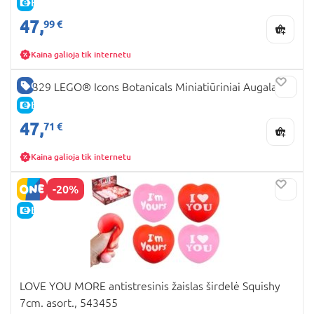
E-KAINA
47,
99 €
Kaina galioja tik internetu
GERA KAINA
10329 LEGO® Icons Botanicals Miniatiūriniai Augalai
E-KAINA
47,
71 €
Kaina galioja tik internetu
-20%
E-KAINA
LOVE YOU MORE antistresinis žaislas širdelė Squishy
7cm. asort., 543455