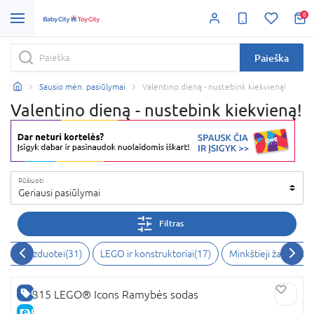
0
Paieška
Sausio mėn. pasiūlymai
Valentino dieną - nustebink kiekvieną!
Valentino dieną - nustebink kiekvieną!
Rūšiuoti
Geriausi pasiūlymai
Filtras
ūrybai, vaizduotei
(
31
)
LEGO ir konstruktoriai
(
17
)
Minkštieji žaislai
(
15
)
GERA KAINA
10315 LEGO® Icons Ramybės sodas
E-KAINA