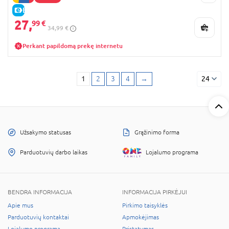
E-KAINA
27,
99 €
34,99 €
Perkant papildomą prekę internetu
1
2
3
4
→
24
Užsakymo statusas
Grąžinimo forma
Parduotuvių darbo laikas
Lojalumo programa
BENDRA INFORMACIJA
INFORMACIJA PIRKĖJUI
Apie mus
Pirkimo taisyklės
Parduotuvių kontaktai
Apmokėjimas
Lojalumo programa
Pristatymas