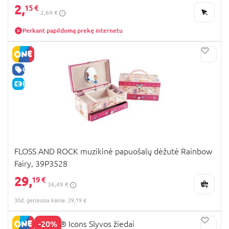
2,
15 €
2,69 €
Perkant papildomą prekę internetu
GERA KAINA
E-KAINA
FLOSS AND ROCK muzikinė papuošalų dėžutė Rainbow
Fairy, 39P3528
29,
19 €
36,49 €
30d. geriausia kaina: 29,19 €
-20%
10369 LEGO® Icons Slyvos žiedai