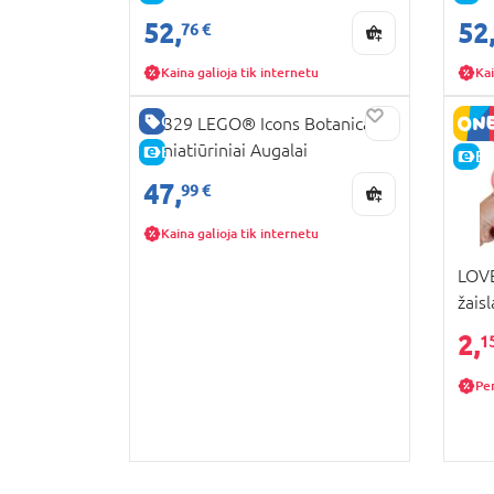
52,
52
76 €
Kaina galioja tik internetu
Kai
GERA KAINA
10329 LEGO® Icons Botanicals
Miniatiūriniai Augalai
E-KAINA
E-
47,
99 €
Kaina galioja tik internetu
LOVE
žais
asor
2,
1
Pe