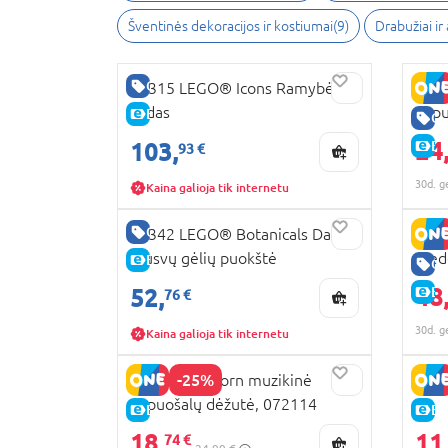
Šventinės dekoracijos ir kostiumai
(
9
)
Drabužiai ir
GERA KAINA
10315 LEGO® Icons Ramybės
FLO
sodas
papu
E-KAINA
GE
stal
24
103,
E-
93 €
30d. g
Kaina galioja tik internetu
GERA KAINA
10342 LEGO® Botanicals Daili
102
rausvų gėlių puokštė
mede
E-KAINA
GE
48
52,
E-
76 €
30d. g
Kaina galioja tik internetu
-25%
TOTUM Unicorn muzikinė
4046
papuošalų dėžutė, 072114
E-KAINA
E-
18,
11
74 €