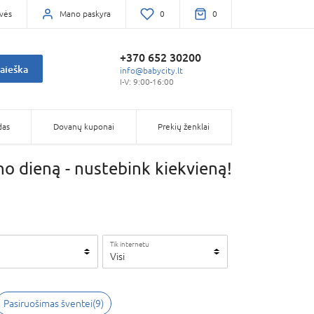
vės
Mano paskyra
0
0
+370 652 30200
aieška
info@babycity.lt
I-V: 9:00-16:00
das
Dovanų kuponai
Prekių ženklai
no dieną - nustebink kiekvieną!
Tik internetu
Visi
Pasiruošimas šventei
(
9
)