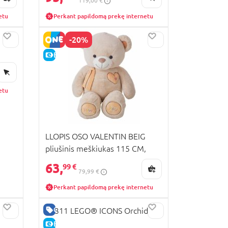
119,00 €
etu
Perkant papildomą prekę internetu
-20%
E-KAINA
etu
LLOPIS OSO VALENTIN BEIG
pliušinis meškiukas 115 CM,
10705
63,
99 €
79,99 €
Perkant papildomą prekę internetu
GERA KAINA
10311 LEGO® ICONS Orchidėja
E-KAINA