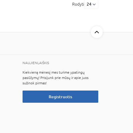
Rodyti
24
NAUJIENLAIŠKIS
Kiekvieną mėnesį mes turime ypatingų
pasiūlymų! Prisijunk prie mūsų ir apie juos
sužinok pirmas!
Registruotis