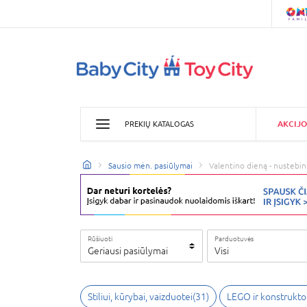
AKCIJO
PREKIŲ KATALOGAS
Sausio mėn. pasiūlymai
Valentino dieną - nustebin
Rūšiuoti
Parduotuvės
Geriausi pasiūlymai
Visi
Stiliui, kūrybai, vaizduotei
(
31
)
LEGO ir konstruktor