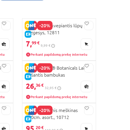
-20%
TOPMODEL kvepiantis lūpų
blizgesys, 12811
E-KAINA
7,
99 €
9,99 €
etu
Perkant papildomą prekę internetu
-20%
ini
10344 LEGO® Botanicals Laimę
nešantis bambukas
E-KAINA
26,
36 €
32,95 €
etu
Perkant papildomą prekę internetu
-20%
LLOPIS pliušinis meškinas
140cm. asort., 10712
E-KAINA
95,
20 €