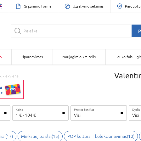
Grąžinimo forma
Užsakymo sekimas
Parduotu
P
S
Išpardavimas
Naujagimio kraitelis
Lauko žaislų gi
Valenti
k kiekvieną!
Kaina
Prekės ženklas
Dydis
1
€
-
104
€
Visi
Visi
iai
(
17
)
Minkštieji žaislai
(
15
)
POP kultūra ir kolekcionavimas
(
10
)