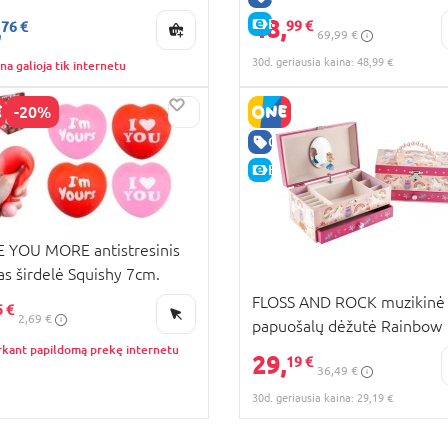
48,
,
E-KAINA
99 €
76 €
69,99 €
30d. geriausia kaina: 48,99 €
na galioja tik internetu
-20%
KAINA
GERA KAINA
E-KAINA
 YOU MORE antistresinis
las širdelė Squishy 7cm.
t., 543455
FLOSS AND ROCK muzikinė
5 €
2,69 €
papuošalų dėžutė Rainbow
Fairy, 39P3528
rkant papildomą prekę internetu
29,
19 €
36,49 €
30d. geriausia kaina: 29,19 €