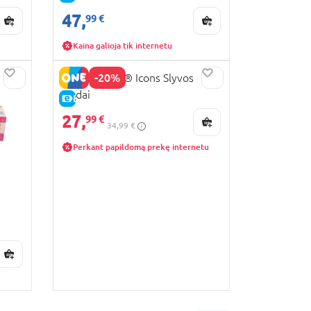
47,
99 €
Kaina galioja tik internetu
-20%
10369 LEGO® Icons Slyvos
žiedai
E-KAINA
27,
99 €
34,99 €
Perkant papildomą prekę internetu