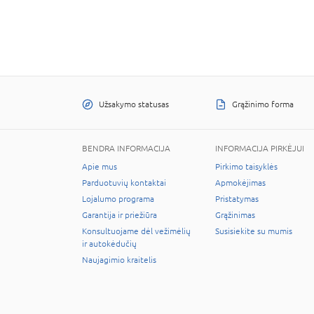
Užsakymo statusas
Grąžinimo forma
BENDRA INFORMACIJA
INFORMACIJA PIRKĖJUI
Apie mus
Pirkimo taisyklės
Parduotuvių kontaktai
Apmokėjimas
Lojalumo programa
Pristatymas
Garantija ir priežiūra
Grąžinimas
Konsultuojame dėl vežimėlių
Susisiekite su mumis
ir autokėdučių
Naujagimio kraitelis