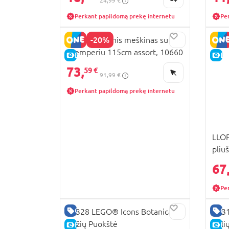
24,99 €
Perkant papildomą prekę internetu
Pe
-20%
LLOPIS pliušinis meškinas su
džemperiu 115cm assort, 10660
E-KAINA
E-
73,
59 €
91,99 €
Perkant papildomą prekę internetu
LLO
pliu
107
67
Pe
GERA KAINA
GE
10328 LEGO® Icons Botanicals
1031
Rožių Puokštė
gėli
E-KAINA
E-