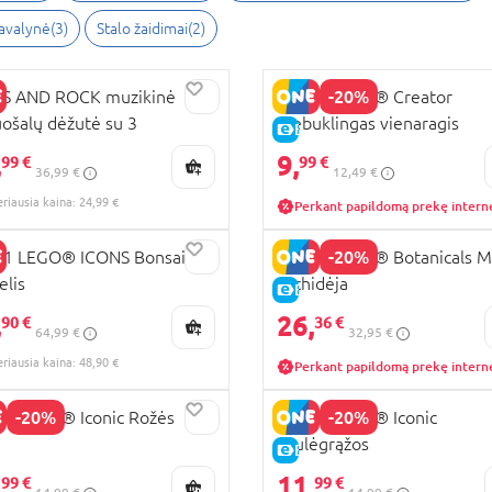
 avalynė
(
3
)
Stalo žaidimai
(
2
)
-20%
SS AND ROCK muzikinė
31140 LEGO® Creator
ošalų dėžutė su 3
Stebuklingas vienaragis
RA KAINA
E-KAINA
čiukais Enchanted, 43P6389
,
9,
KAINA
99 €
99 €
36,99 €
12,49 €
eriausia kaina: 24,99 €
Perkant papildomą prekę intern
-20%
81 LEGO® ICONS Bonsai
10343 LEGO® Botanicals M
lis
orchidėja
RA KAINA
E-KAINA
,
26,
KAINA
90 €
36 €
64,99 €
32,95 €
eriausia kaina: 48,90 €
Perkant papildomą prekę intern
-20%
-20%
0 LEGO® Iconic Rožės
40524 LEGO® Iconic
Saulėgrąžos
KAINA
E-KAINA
,
11,
99 €
99 €