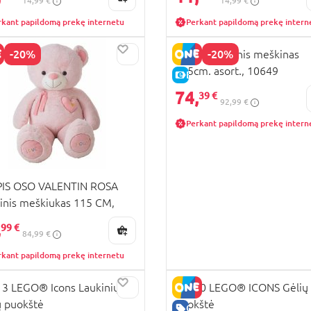
14,99 €
14,99 €
rkant papildomą prekę internetu
Perkant papildomą prekę intern
-20%
-20%
LLOPIS pliušinis meškinas
115cm. asort., 10649
KAINA
E-KAINA
74,
39 €
92,99 €
Perkant papildomą prekę intern
PIS OSO VALENTIN ROSA
šinis meškiukas 115 CM,
04
,
99 €
84,99 €
rkant papildomą prekę internetu
RA KAINA
3 LEGO® Icons Laukinių
10280 LEGO® ICONS Gėlių
ų puokštė
puokštė
KAINA
GERA KAINA