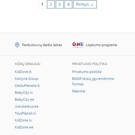
1
2
3
4
Pirmyn
→
Parduotuvių darbo laikas
Lojalumo programa
MŪSŲ DRAUGAI
PRIVATUMO POLITIKA
KidZone.lt
Privatumo politika
Kotryna Group
BDAR teisių įgyvendinimo
formos
ZaisluPlaneta.lt
Slapukai
BabyCity.lv
BabyCity.ee
Jukukeskus.ee
ToysPlanet.lv
KidZone.lv
KidZone.ee