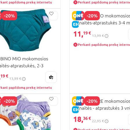
rkant papildomą prekę internetu
Perkant papildomą prekę intern
-20%
-20%
BAMBINO MIO mokomosio
kelnaitės-atprastukės 3-4 m
KAINA
E-KAINA
blue, TP3-4B
11,
19 €
13,99 €
Perkant papildomą prekę intern
BINO MIO mokomosios
aitės-atprastukės, 2-3
i, Teal, TP2-3TLX
,
19 €
13,99 €
rkant papildomą prekę internetu
-20%
-20%
MOTHERCARE mokomosio
kelnaitės - atprastukės 3 vnt
KAINA
E-KAINA
3 m., AU92801 M
18,
36 €
22,95 €
Perkant papildomą prekę intern