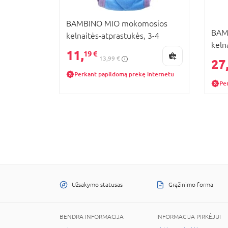
BAMBINO MIO mokomosios
BAM
kelnaitės-atprastukės, 3-4
keln
metai, Sky, TP3-4SKYX
11,
19 €
meta
13,99 €
27
4.0
Perkant papildomą prekę internetu
Pe
Užsakymo statusas
Grąžinimo forma
BENDRA INFORMACIJA
INFORMACIJA PIRKĖJUI