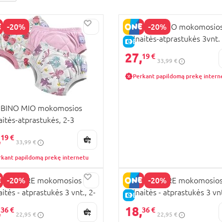
-20%
-20%
BAMBINO MIO mokomosio
kelnaitės-atprastukės 3vnt.
KAINA
E-KAINA
m., brave, TP3-4.03BR
27,
19 €
33,99 €
Perkant papildomą prekę intern
BINO MIO mokomosios
aitės-atprastukės, 2-3
i, 3 vnt., Girls combo pink,
,
19 €
33,99 €
-3.03GCPX
rkant papildomą prekę internetu
-20%
-20%
HERCARE mokomosios
MOTHERCARE mokomosio
aitės - atprastukės 3 vnt., 2-
kelnaitės - atprastukės 3 vnt
KAINA
E-KAINA
, AU92401 M
18-24 mėn., AU92901 S
,
18,
36 €
36 €
22,95 €
22,95 €