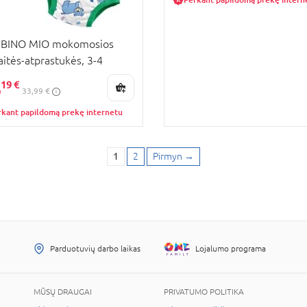
BINO MIO mokomosios
aitės-atprastukės, 3-4
i, 3 vnt., Bold, TP3-
,
19 €
33,99 €
3BOX
rkant papildomą prekę internetu
1
2
Pirmyn
→
Parduotuvių darbo laikas
Lojalumo programa
MŪSŲ DRAUGAI
PRIVATUMO POLITIKA