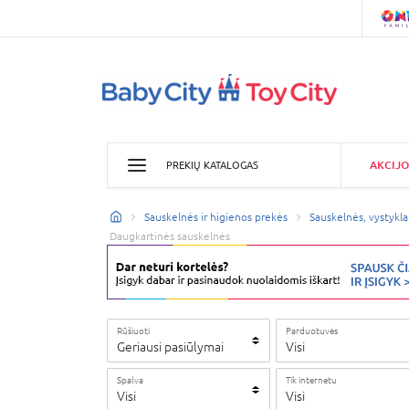
AKCIJO
PREKIŲ KATALOGAS
Sauskelnės ir higienos prekės
Sauskelnės, vystykla
Daugkartinės sauskelnės
Rūšiuoti
Parduotuvės
Geriausi pasiūlymai
Visi
Spalva
Tik internetu
Visi
Visi