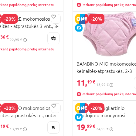
rkant papildomą prekę internetu
Perkant papildomą prekę intern
-20%
-20%
HERCARE mokomosios
aitės - atprastukės 3 vnt., 3-
KAINA
E-KAINA
, AU89801 L
,
36 €
22,95 €
rkant papildomą prekę internetu
BAMBINO MIO mokomosio
kelnaitės-atprastukės, 2-3
metai, Light pink,
11,
19 €
13,99 €
Perkant papildomą prekę intern
-20%
-20%
BINO MIO mokomosios
HUGGIES daugkartinio
aitės-atprastukės m., outer
naudojimo maudymosi
KAINA
E-KAINA
e,
kelnaitės, dydis 5-6, 13 kg+,
,
19,
19 €
99 €
13,99 €
24,99 €
Under the Sea, 2919482