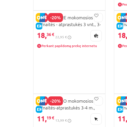
Pe
-20%
MOTHERCARE mokomosios
MOT
kelnaitės - atprastukės 3 vnt., 3-
keln
E-KAINA
E-
4 m., AU90001 L
4 m.
18,
18
36 €
22,95 €
Perkant papildomą prekę internetu
Pe
-20%
BAMBINO MIO mokomosios
BAM
kelnaitės-atprastukės 3-4 m.,
keln
E-KAINA
E-
pegasus palace, TP3-4PEG
spac
11,
11
19 €
13,99 €