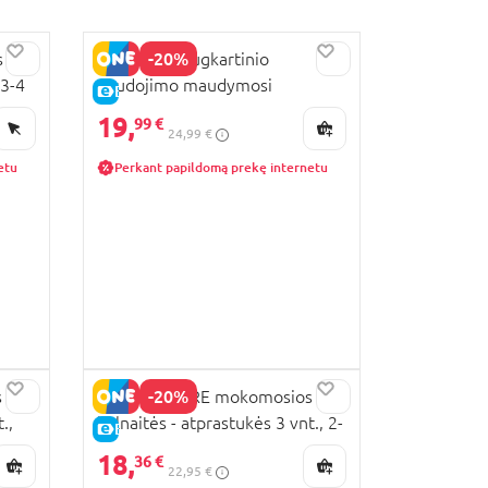
-20%
s
HUGGIES daugkartinio
 3-4
naudojimo maudymosi
E-KAINA
kelnaitės, dydis 2-3, 5-11 kg,
19,
99 €
24,99 €
Watermelon, 2919462
etu
Perkant papildomą prekę internetu
-20%
s
MOTHERCARE mokomosios
.,
kelnaitės - atprastukės 3 vnt., 2-
E-KAINA
3 m., AU92701 M
18,
36 €
22,95 €