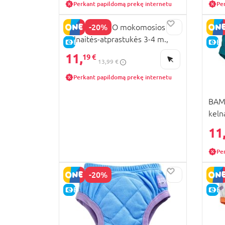
Perkant papildomą prekę internetu
Pe
-20%
BAMBINO MIO mokomosios
kelnaitės-atprastukės 3-4 m.,
E-KAINA
E-
rumble, TP3-4RUM
11,
19 €
13,99 €
Perkant papildomą prekę internetu
BAM
keln
meta
11
Pe
-20%
E-KAINA
E-