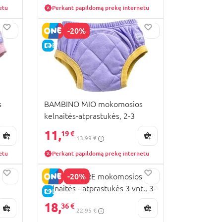
etu
Perkant papildomą prekę internetu
-20%
E-KAINA
s
BAMBINO MIO mokomosios
kelnaitės-atprastukės, 2-3
metai, Grape, TP2-3GRAX
11,
19 €
13,99 €
etu
Perkant papildomą prekę internetu
-20%
MOTHERCARE mokomosios
kelnaitės - atprastukės 3 vnt., 3-
E-KAINA
4 m., AU89901 L
18,
36 €
22,95 €