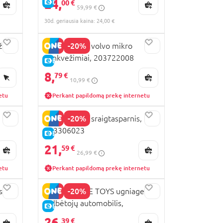
24,
E-KAINA
00 €
59,99 €
30d. geriausia kaina: 24,00 €
-20%
žio
DICKIE TOYS volvo mikro
sunkvežimiai, 203722008
E-KAINA
8,
79 €
10,99 €
etu
Perkant papildomą prekę internetu
-20%
DICKIE TOYS sraigtasparnis,
203306023
E-KAINA
21,
59 €
26,99 €
etu
Perkant papildomą prekę internetu
-20%
s
SIMBA DICKIE TOYS ugniagesių
gelbėtojų automobilis,
E-KAINA
203306020
26,
39 €