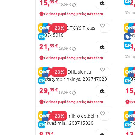
15,
52
E-
99 €
19,99 €
30d. g
Perkant papildomą prekę internetu
-20%
SIMBA DICKIE TOYS Tralas,
SIMB
203745016
Merc
E-KAINA
GE
203
21,
24
E-
59 €
26,99 €
30d. g
Perkant papildomą prekę internetu
-20%
DICKIE TOYS DHL siuntų
DICK
pristatymo rinkinys, 203747020
203
E-KAINA
E-
29,
15
59 €
36,99 €
Perkant papildomą prekę internetu
Pe
-20%
DICKIE TOYS mikro gelbėjimo
DICK
sunkvežimiai, 203715020
sunk
E-KAINA
E-
8,
12
79 €