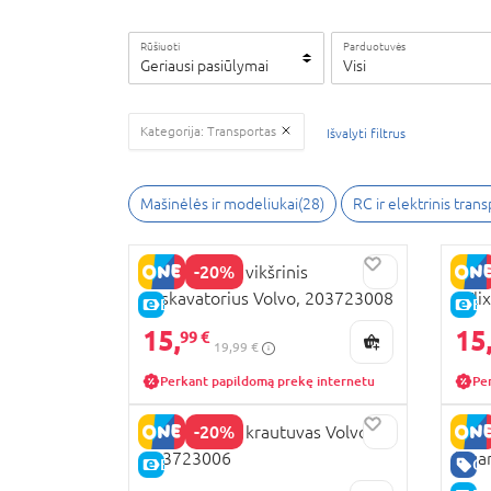
Rūšiuoti
Parduotuvės
Geriausi pasiūlymai
Visi
Kategorija: Transportas
Išvalyti filtrus
Mašinėlės ir modeliukai(28)
RC ir elektrinis tran
-20%
DICKIE TOYS vikšrinis
DICK
ekskavatorius Volvo, 203723008
- Fl
E-KAINA
E-
15,
15
99 €
19,99 €
Perkant papildomą prekę internetu
Pe
-20%
DICKIE TOYS krautuvas Volvo,
SIMB
203723006
laga
E-KAINA
GE
203