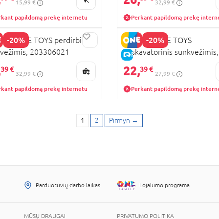
15,99 €
32,99 €
rkant papildomą prekę internetu
Perkant papildomą prekę intern
-20%
-20%
A DICKIE TOYS perdirbimo
SIMBA DICKIE TOYS
vežimis, 203306021
ekskavatorinis sunkvežimis,
KAINA
E-KAINA
203306026
,
22,
39 €
39 €
32,99 €
27,99 €
rkant papildomą prekę internetu
Perkant papildomą prekę intern
1
2
Pirmyn
→
Parduotuvių darbo laikas
Lojalumo programa
MŪSŲ DRAUGAI
PRIVATUMO POLITIKA