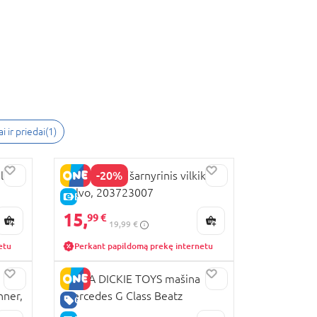
i ir priedai(1)
-20%
lių
DICKIE TOYS šarnyrinis vilkikas
Volvo, 203723007
E-KAINA
15,
99 €
19,99 €
etu
Perkant papildomą prekę internetu
SIMBA DICKIE TOYS mašina
nner,
Mercedes G Class Beatz
GERA KAINA
Spinner, 203765009