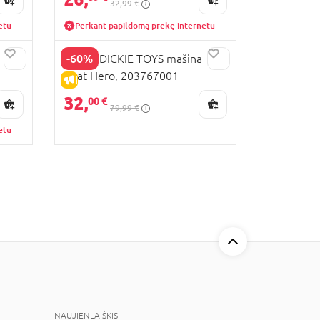
32,99 €
etu
Perkant papildomą prekę internetu
-60%
SIMBA DICKIE TOYS mašina
Beat Hero, 203767001
IŠPARDAVIMAS
32,
00 €
79,99 €
etu
NAUJIENLAIŠKIS