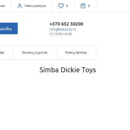
vės
Mano paskyra
0
0
+370 652 30200
aieška
info@babycity.lt
I-V: 9:00-16:00
das
Dovanų kuponai
Prekių ženklai
Simba Dickie Toys