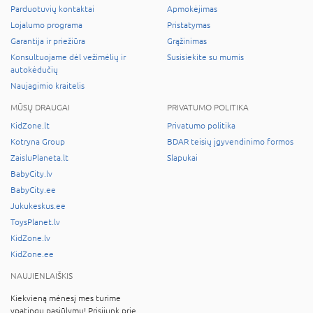
Parduotuvių kontaktai
Apmokėjimas
Lojalumo programa
Pristatymas
Garantija ir priežiūra
Grąžinimas
Konsultuojame dėl vežimėlių ir
Susisiekite su mumis
autokėdučių
Naujagimio kraitelis
MŪSŲ DRAUGAI
PRIVATUMO POLITIKA
KidZone.lt
Privatumo politika
Kotryna Group
BDAR teisių įgyvendinimo formos
ZaisluPlaneta.lt
Slapukai
BabyCity.lv
BabyCity.ee
Jukukeskus.ee
ToysPlanet.lv
KidZone.lv
KidZone.ee
NAUJIENLAIŠKIS
Kiekvieną mėnesį mes turime
ypatingų pasiūlymų! Prisijunk prie