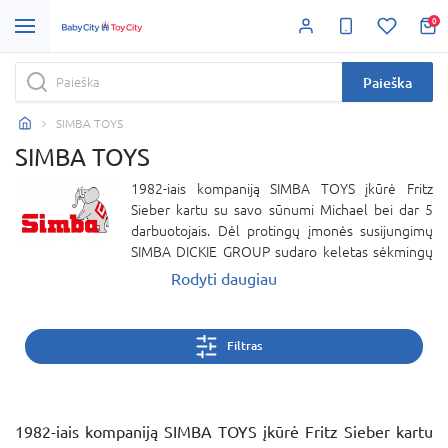
0
Paieška
SIMBA TOYS
SIMBA TOYS
1982-iais kompaniją SIMBA TOYS įkūrė Fritz
Sieber kartu su savo sūnumi Michael bei dar 5
darbuotojais. Dėl protingų įmonės susijungimų
SIMBA DICKIE GROUP sudaro keletas sėkmingų
nepriklausomų kompanijų, kurios specializuojasi
Rodyti daugiau
visose žaislų rinkos srityse. Šiandien įmonė SIMBA
DICKIE GROUP turi dukterinių įmonių daugiau nei
22 pasaulio šalyse, o jų produktų asortimentą
Filtras
sudaro daugiau nei 4000 prekių.
1982-iais kompaniją SIMBA TOYS įkūrė Fritz Sieber kartu