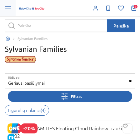
0
Paieška
Sylvanian Families
Sylvanian Families
Rūšiuoti
Geriausi pasiūlymai
Filtras
Figūrėlių rinkiniai(4)
-20%
SYLVANIAN FAMILIES Floating Cloud Rainbow traukinys,
5702
E-KAINA