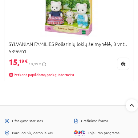
SYLVANIAN FAMILIES Poliarinių lokių šeimynėlė, 3 vnt.,
5396SYL
15,
19 €
18,99 €
Perkant papildomą prekę internetu
Užsakymo statusas
Grąžinimo forma
Parduotuvių darbo laikas
Lojalumo programa