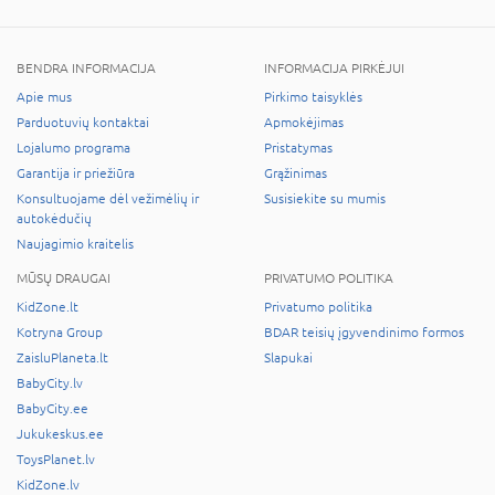
BENDRA INFORMACIJA
INFORMACIJA PIRKĖJUI
Apie mus
Pirkimo taisyklės
Parduotuvių kontaktai
Apmokėjimas
Lojalumo programa
Pristatymas
Garantija ir priežiūra
Grąžinimas
Konsultuojame dėl vežimėlių ir
Susisiekite su mumis
autokėdučių
Naujagimio kraitelis
MŪSŲ DRAUGAI
PRIVATUMO POLITIKA
KidZone.lt
Privatumo politika
Kotryna Group
BDAR teisių įgyvendinimo formos
ZaisluPlaneta.lt
Slapukai
BabyCity.lv
BabyCity.ee
Jukukeskus.ee
ToysPlanet.lv
KidZone.lv