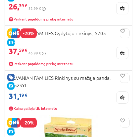
26,
39 €
32,99 €
Perkant papildomą prekę internetu
-20%
SYLVANIAN FAMILIES Gydytojo rinkinys, 5705
E-KAINA
37,
59 €
46,99 €
Perkant papildomą prekę internetu
GERA KAINA
SYLVANIAN FAMILIES Rinkinys su mažąja panda,
5652SYL
E-KAINA
31,
19 €
Kaina galioja tik internetu
-20%
E-KAINA