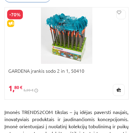
-70%
IŠPARDAVIMAS
GARDENA įrankis sodo 2 in 1, 50410
1,
80 €
5,99 €
Įmonės TRENDS2COM tikslas – jų idėjas paversti naujais,
inovatyviais produktais ir jaudinančiomis koncepcijomis.
Įmonė orientuojasi į nuolatinį kolekcijų tobulinimą ir puikų