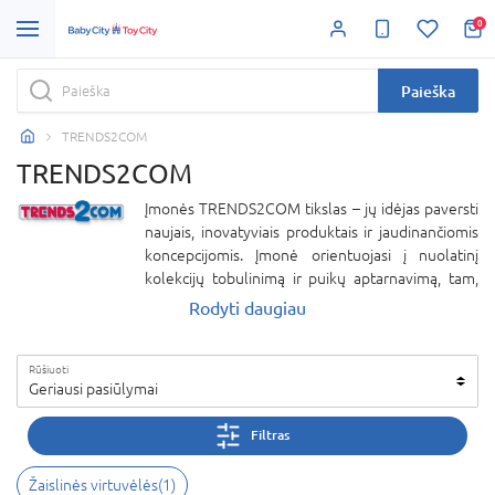
0
Paieška
TRENDS2COM
TRENDS2COM
Įmonės TRENDS2COM tikslas – jų idėjas paversti
naujais, inovatyviais produktais ir jaudinančiomis
koncepcijomis. Įmonė orientuojasi į nuolatinį
kolekcijų tobulinimą ir puikų aptarnavimą, tam,
kad būtų užtikrinta tvirta partnerystė. Kartu su
Rodyti daugiau
partneriais įmonė siekia aukščiausios kokybės
standartų tiek gaminamai produkcijai, tiek ir
Rūšiuoti
aptarnavimui.
Geriausi pasiūlymai
Filtras
Žaislinės virtuvėlės(1)