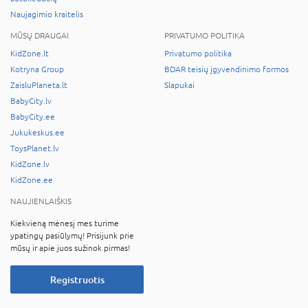
Naujagimio kraitelis
MŪSŲ DRAUGAI
PRIVATUMO POLITIKA
KidZone.lt
Privatumo politika
Kotryna Group
BDAR teisių įgyvendinimo formos
ZaisluPlaneta.lt
Slapukai
BabyCity.lv
BabyCity.ee
Jukukeskus.ee
ToysPlanet.lv
KidZone.lv
KidZone.ee
NAUJIENLAIŠKIS
Kiekvieną mėnesį mes turime
ypatingų pasiūlymų! Prisijunk prie
mūsų ir apie juos sužinok pirmas!
Registruotis