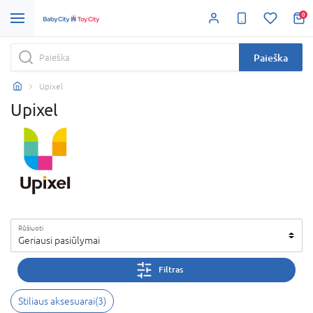
0
Paieška
Upixel
Upixel
Rūšiuoti
Geriausi pasiūlymai
Filtras
Stiliaus aksesuarai(3)