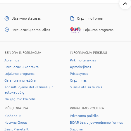
Užsakymo statusas
Grąžinimo forma
Parduotuvių darbo laikas
Lojalumo programa
BENDRA INFORMACIJA
INFORMACIJA PIRKĖJUI
Apie mus
Pirkimo taisyklės
Parduotuvių kontaktai
Apmokėjimas
Lojalumo programa
Pristatymas
Garantija ir priežiūra
Grąžinimas
Konsultuojame dėl vežimėlių ir
Susisiekite su mumis
autokėdučių
Naujagimio kraitelis
MŪSŲ DRAUGAI
PRIVATUMO POLITIKA
KidZone.lt
Privatumo politika
Kotryna Group
BDAR teisių įgyvendinimo formos
ZaisluPlaneta.lt
Slapukai