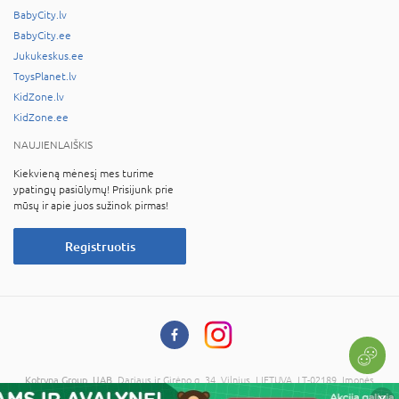
BabyCity.lv
BabyCity.ee
Jukukeskus.ee
ToysPlanet.lv
KidZone.lv
KidZone.ee
NAUJIENLAIŠKIS
Kiekvieną mėnesį mes turime
ypatingų pasiūlymų! Prisijunk prie
mūsų ir apie juos sužinok pirmas!
Registruotis
Kotryna Group, UAB
, Dariaus ir Girėno g. 34, Vilnius, LIETUVA, LT-02189, Įmonės
kodas: 121673734, PVM kodas: LT216737314