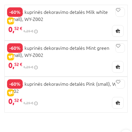
-60%
UPIXEL kuprinės dekoravimo detalės Milk white
(small), WY-Z002
IŠPARDAVIMAS
0,
52 €
1,29 €
-60%
UPIXEL kuprinės dekoravimo detalės Mint green
(small), WY-Z002
IŠPARDAVIMAS
0,
52 €
1,29 €
-60%
UPIXEL kuprinės dekoravimo detalės Pink (small), WY-
Z002
IŠPARDAVIMAS
0,
52 €
1,29 €