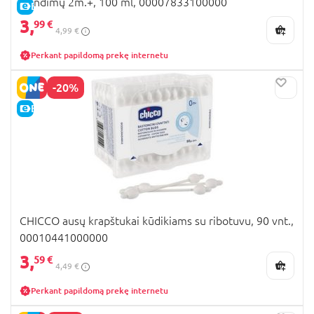
įkandimų 2m.+, 100 ml, 00007833100000
E-KAINA
3,
99 €
4,99 €
Perkant papildomą prekę internetu
-20%
E-KAINA
CHICCO ausų krapštukai kūdikiams su ribotuvu, 90 vnt.,
00010441000000
3,
59 €
4,49 €
Perkant papildomą prekę internetu