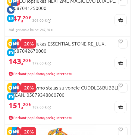
CHICCO lopšiukas NEXT2ME MAGIC EVO D.TAUPE,
05087041250000
GERA KAINA
247,
20 €
E-KAINA
309,00 €
30d. geriausia kaina: 247,20 €
-20%
CHICCO lopšiukas ESSENTIAL STONE RE_LUX,
08087042670000
E-KAINA
143,
20 €
179,00 €
Perkant papildomą prekę internetu
-20%
CHICCO vystymo stalas su vonele CUDDLE&BUBBLE
OCEAN, 05079348860700
E-KAINA
151,
20 €
189,00 €
Perkant papildomą prekę internetu
-20%