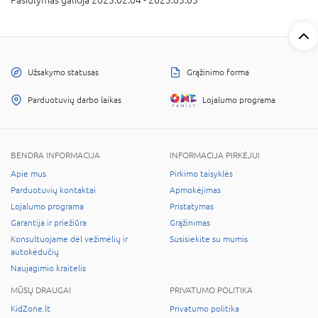
Užsakymo statusas
Grąžinimo forma
Parduotuvių darbo laikas
Lojalumo programa
BENDRA INFORMACIJA
INFORMACIJA PIRKĖJUI
Apie mus
Pirkimo taisyklės
Parduotuvių kontaktai
Apmokėjimas
Lojalumo programa
Pristatymas
Garantija ir priežiūra
Grąžinimas
Konsultuojame dėl vežimėlių ir
Susisiekite su mumis
autokėdučių
Naujagimio kraitelis
MŪSŲ DRAUGAI
PRIVATUMO POLITIKA
KidZone.lt
Privatumo politika