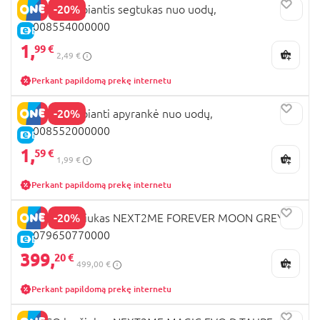
-20%
CHICCO kvepiantis segtukas nuo uodų,
00008554000000
E-KAINA
1,
99 €
2,49 €
Perkant papildomą prekę internetu
-20%
CHICCO kvepianti apyrankė nuo uodų,
00008552000000
E-KAINA
1,
59 €
1,99 €
Perkant papildomą prekę internetu
-20%
CHICCO lopšiukas NEXT2ME FOREVER MOON GREY,
00079650770000
E-KAINA
399,
20 €
499,00 €
Perkant papildomą prekę internetu