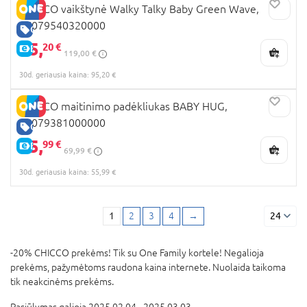
CHICCO vaikštynė Walky Talky Baby Green Wave,
07079540320000
GERA KAINA
95,
20 €
E-KAINA
119,00 €
30d. geriausia kaina: 95,20 €
CHICCO maitinimo padėkliukas BABY HUG,
06079381000000
GERA KAINA
55,
99 €
E-KAINA
69,99 €
30d. geriausia kaina: 55,99 €
1
2
3
4
→
24
-20% CHICCO prekėms! Tik su One Family kortele! Negalioja
prekėms, pažymėtoms raudona kaina internete. Nuolaida taikoma
tik neakcinėms prekėms.
Pasiūlymas galioja 2025.02.04 - 2025.03.03