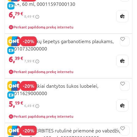
2m.+, 60 ml, 00011597000130
E-KAINA
6,
79 €
8,49 €
Perkant papildomą prekę internetu
-20%
CHICCO plaukų šepetys garbanotiems plaukams,
00010732000000
E-KAINA
6,
39 €
7,99 €
Perkant papildomą prekę internetu
-20%
CHICCO smulkiai dantytos šukos luobelei,
00011629000000
E-KAINA
5,
19 €
6,49 €
Perkant papildomą prekę internetu
-20%
CHICCO AFTERBITES rutulinė priemonė po vabzdžių