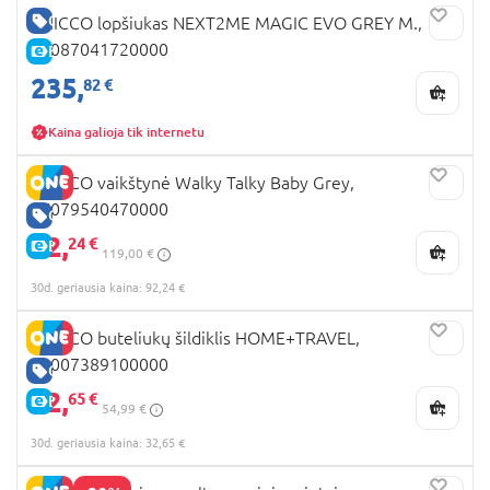
GERA KAINA
CHICCO lopšiukas NEXT2ME MAGIC EVO GREY M.,
07087041720000
E-KAINA
235,
82 €
Kaina galioja tik internetu
CHICCO vaikštynė Walky Talky Baby Grey,
07079540470000
GERA KAINA
92,
24 €
E-KAINA
119,00 €
30d. geriausia kaina: 92,24 €
CHICCO buteliukų šildiklis HOME+TRAVEL,
00007389100000
GERA KAINA
32,
65 €
E-KAINA
54,99 €
30d. geriausia kaina: 32,65 €