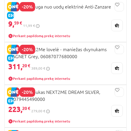
-20%
CHICCO apsauga nuo uodų elektrinė Anti-Zanzare
E-KAINA
9,
59 €
11,99 €
Perkant papildomą prekę internetu
-20%
CHICCO Next2Me lovelė - maniežas dvynukams
MAGNET Grey, 06087077680000
E-KAINA
311,
20 €
389,00 €
Perkant papildomą prekę internetu
-20%
CHICCO lopšiukas NEXT2ME DREAM SILVER,
07079445490000
E-KAINA
223,
20 €
279,00 €
Perkant papildomą prekę internetu