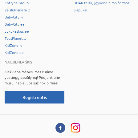
Kotryna Group
BDAR teisių įgyvendinimo formos
ZaisluPlaneta.lt
Slapukai
BabyCity.lv
BabyCity.ee
Jukukeskus.ee
ToysPlanet.lv
KidZone.lv
KidZone.ee
NAUJIENLAIŠKIS
Kiekvieną mėnesį mes turime
ypatingų pasiūlymų! Prisijunk prie
mūsų ir apie juos sužinok pirmas!
Registruotis