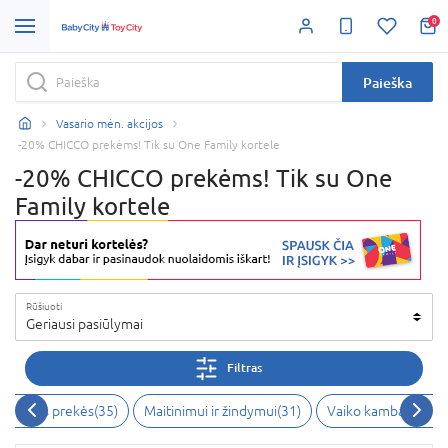
0
Paieška
Vasario mėn. akcijos
-20% CHICCO prekėms! Tik su One Family kortele
-20% CHICCO prekėms! Tik su One
Family kortele
Rūšiuoti
Geriausi pasiūlymai
Filtras
 higienos prekės
(
35
)
Maitinimui ir žindymui
(
31
)
Vaiko kambarys
(
12
)