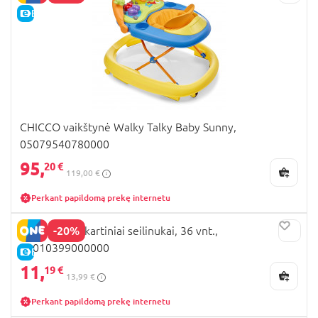
E-KAINA
CHICCO vaikštynė Walky Talky Baby Sunny,
05079540780000
95,
20 €
119,00 €
Perkant papildomą prekę internetu
-20%
CHICCO vienkartiniai seilinukai, 36 vnt.,
00010399000000
E-KAINA
11,
19 €
13,99 €
Perkant papildomą prekę internetu