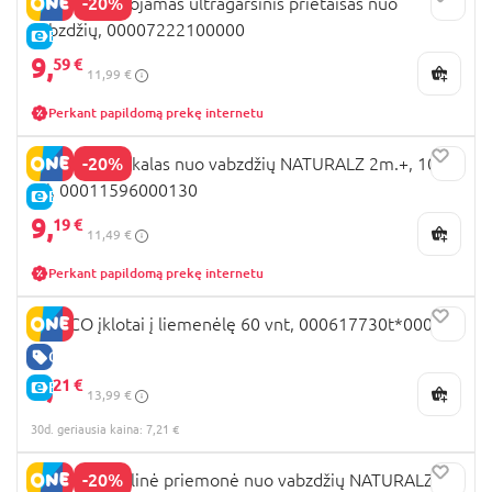
-20%
CHICCO nešiojamas ultragarsinis prietaisas nuo
vabzdžių, 00007222100000
E-KAINA
9,
59 €
11,99 €
Perkant papildomą prekę internetu
-20%
CHICCO purškalas nuo vabzdžių NATURALZ 2m.+, 100
ml, 00011596000130
E-KAINA
9,
19 €
11,49 €
Perkant papildomą prekę internetu
CHICCO įklotai į liemenėlę 60 vnt, 000617730t*00000
GERA KAINA
7,
21 €
E-KAINA
13,99 €
30d. geriausia kaina: 7,21 €
-20%
CHICCO rutulinė priemonė nuo vabzdžių NATURALZ