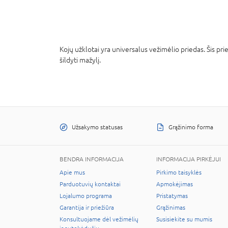
Kojų užklotai yra universalus vežimėlio priedas. Šis pr
šildyti mažylį.
Užsakymo statusas
Grąžinimo forma
BENDRA INFORMACIJA
INFORMACIJA PIRKĖJUI
Apie mus
Pirkimo taisyklės
Parduotuvių kontaktai
Apmokėjimas
Lojalumo programa
Pristatymas
Garantija ir priežiūra
Grąžinimas
Konsultuojame dėl vežimėlių
Susisiekite su mumis