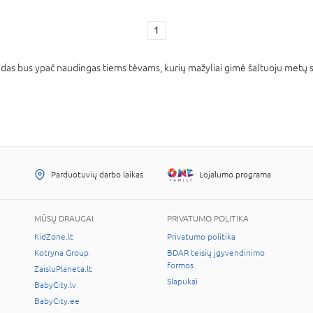
1
iedas bus ypač naudingas tiems tėvams, kurių mažyliai gimė šaltuoju metų se
Parduotuvių darbo laikas
Lojalumo programa
MŪSŲ DRAUGAI
PRIVATUMO POLITIKA
KidZone.lt
Privatumo politika
Kotryna Group
BDAR teisių įgyvendinimo
formos
ZaisluPlaneta.lt
Slapukai
BabyCity.lv
BabyCity.ee