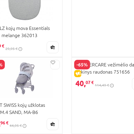
Z kojų mova Essentials
y melange 362013
9 €
29,95 €
%
-65%
MOTHERCARE vežimėlio da
rinkinys raudonas 751656
PARDAVIMAS
IŠPARDAVIMAS
40,
07 €
114,49 €
 SWISS kojų užklotas
/M.4 SAND, MA-B6
,
96 €
44,95 €