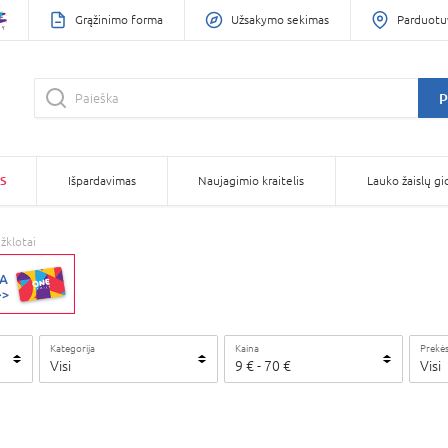
Grąžinimo forma
Užsakymo sekimas
Parduotu
P
S
Išpardavimas
Naujagimio kraitelis
Lauko žaislų gi
žklotai
Kategorija
Kaina
Prekės
Visi
9
€
-
70
€
Visi