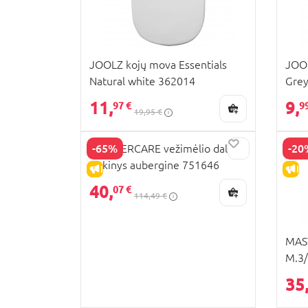
JOOLZ kojų mova Essentials
JOOL
Natural white 362014
Gre
11,
9,
97 €
9
19,95 €
-65%
-20
MOTHERCARE vežimėlio dalių
rinkinys aubergine 751646
IŠPARDAVIMAS
IŠ
40,
07 €
114,49 €
MAST
M.3
35