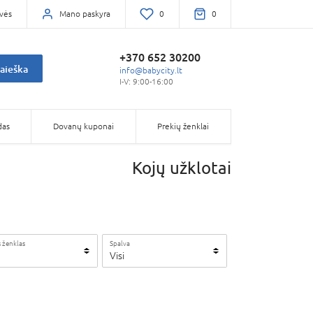
vės
Mano paskyra
0
0
+370 652 30200
aieška
info@babycity.lt
I-V: 9:00-16:00
das
Dovanų kuponai
Prekių ženklai
Kojų užklotai
 ženklas
Spalva
Visi