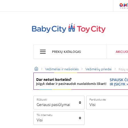
AKCIJO
PREKIŲ KATALOGAS
Vežimėliai ir nešioklės
Vežimėlių priedai
Kojų u
Rūšiuoti
Parduotuvės
Geriausi pasiūlymai
Visi
Tik internetu
Visi