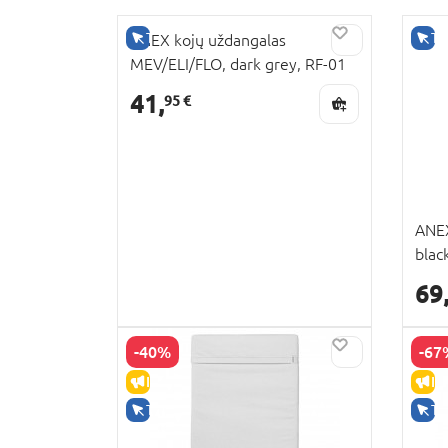
TIK INTERNETU
TI
ANEX kojų uždangalas
MEV/ELI/FLO, dark grey, RF-01
41,
95 €
ANEX
blac
69
-40%
-67
IŠPARDAVIMAS
IŠ
TIK INTERNETU
TI