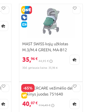
,
GERA KAINA
E-KAINA
MAST SWISS kojų užklotas
M.3/M.4 GREEN, MA-B12
35,
96 €
44,95 €
30d. geriausia kaina: 35,96 €
-65%
lių
MOTHERCARE vežimėlio dalių
rinkinys juodas 751640
IŠPARDAVIMAS
40,
07 €
114,49 €