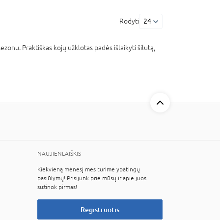
Rodyti
24
zonu. Praktiškas kojų užklotas padės išlaikyti šilutą,
NAUJIENLAIŠKIS
Kiekvieną mėnesį mes turime ypatingų
pasiūlymų! Prisijunk prie mūsų ir apie juos
sužinok pirmas!
Registruotis