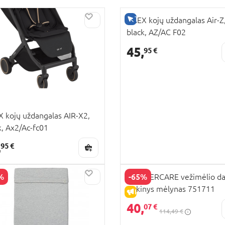
K INTERNETU
TIK INTERNETU
ANEX kojų uždangalas Air-Z
black, AZ/AC F02
45,
95 €
 kojų uždangalas AIR-X2,
k, Ax2/Ac-fc01
,
95 €
%
-65%
MOTHERCARE vežimėlio da
rinkinys mėlynas 751711
PARDAVIMAS
IŠPARDAVIMAS
40,
K INTERNETU
07 €
114,49 €