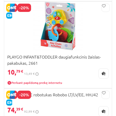
-20%
E-KAINA
PLAYGO INFANT&TODDLER daugiafunkcinis žaislas-
pakabukas, 2661
10,
79 €
13,49 €
Perkant papildomą prekę internetu
-20%
FISHER-PRICE robotukas Robobo LT/LV/EE, HHJ42
E-KAINA
74,
39 €
92,99 €