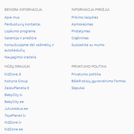
BENDRA INFORMACIJA
INFORMACIJA PIRKĖJUI
Apie mus
Pirkimo taisyklės
Parduotuvių kontaktai
Apmokėjimas
Lojalumo programa
Pristatymas
Garantija ir priežiūra
Grąžinimas
Konsultuojame dėl vežimėlių ir
Susisiekite su mumis
autokėdučių
Naujagimio kraitelis
MŪSŲ DRAUGAI
PRIVATUMO POLITIKA
KidZone.lt
Privatumo politika
Kotryna Group
BDAR teisių įgyvendinimo formos
ZaisluPlaneta.lt
Slapukai
BabyCity.lv
BabyCity.ee
Jukukeskus.ee
ToysPlanet.lv
KidZone.lv
KidZone.ee