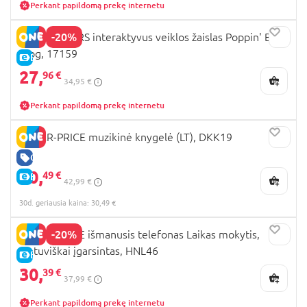
Perkant papildomą prekę internetu
-20%
BRIGHT STARS interaktyvus veiklos žaislas Poppin' Ball
Frog, 17159
E-KAINA
27,
96 €
34,95 €
Perkant papildomą prekę internetu
FISHER-PRICE muzikinė knygelė (LT), DKK19
GERA KAINA
30,
49 €
E-KAINA
42,99 €
30d. geriausia kaina: 30,49 €
-20%
FISHER PRICE išmanusis telefonas Laikas mokytis,
Lietuviškai įgarsintas, HNL46
E-KAINA
30,
39 €
37,99 €
Perkant papildomą prekę internetu