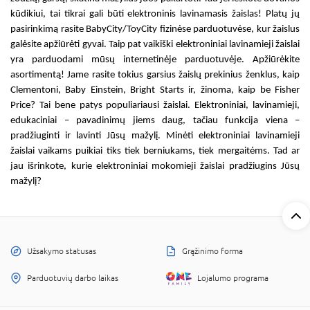
kūdikiui, tai tikrai gali būti
elektroninis lavinamasis žaislas
! Platų jų
pasirinkimą rasite BabyCity/ToyCity fizinėse parduotuvėse, kur žaislus
galėsite apžiūrėti gyvai. Taip pat
vaikiški elektroniniai lavinamieji žaislai
yra parduodami mūsų internetinėje parduotuvėje. Apžiūrėkite
asortimentą! Jame rasite tokius garsius žaislų prekinius ženklus, kaip
Clementoni, Baby Einstein, Bright Starts ir, žinoma, kaip be Fisher
Price? Tai bene patys populiariausi
žaislai. Elektroniniai, lavinamieji
,
edukaciniai – pavadinimų jiems daug, tačiau funkcija viena –
pradžiuginti ir lavinti Jūsų mažylį. Minėti
elektroniniai lavinamieji
žaislai vaikams
puikiai tiks tiek berniukams, tiek mergaitėms. Tad ar
jau išrinkote, kurie
elektroniniai mokomieji žaislai
pradžiugins Jūsų
mažylį?
Užsakymo statusas
Grąžinimo forma
Parduotuvių darbo laikas
Lojalumo programa