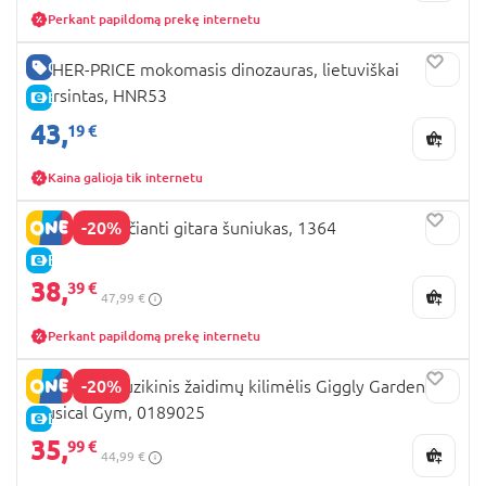
Perkant papildomą prekę internetu
GERA KAINA
FISHER-PRICE mokomasis dinozauras, lietuviškai
įgarsintas, HNR53
E-KAINA
43,
19 €
Kaina galioja tik internetu
-20%
PLAYGO šviečianti gitara šuniukas, 1364
E-KAINA
38,
39 €
47,99 €
Perkant papildomą prekę internetu
-20%
PLAYGRO muzikinis žaidimų kilimėlis Giggly Garden
Musical Gym, 0189025
E-KAINA
35,
99 €
44,99 €