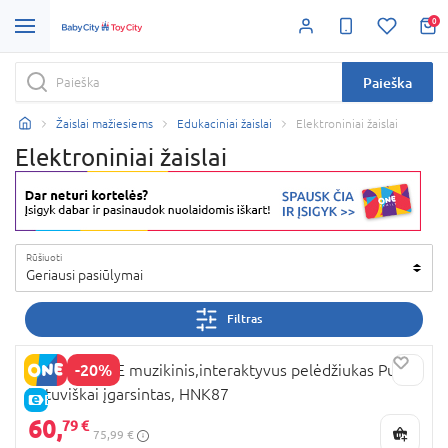
0
Paieška
Žaislai mažiesiems
Edukaciniai žaislai
Elektroniniai žaislai
Elektroniniai žaislai
Rūšiuoti
Geriausi pasiūlymai
Filtras
-20%
FISHER-PRICE muzikinis,interaktyvus pelėdžiukas Pupū,
lietuviškai įgarsintas, HNK87
E-KAINA
60,
79 €
75,99 €