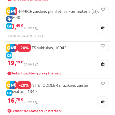
FISHER-PRICE žaislinis planšetinis kompiuteris (LT),
DLM40
GERA KAINA
30,
49 €
E-KAINA
42,99 €
30d. geriausia kaina: 30,49 €
-20%
BRIGHT STARTS suktukas, 10042
E-KAINA
19,
19 €
23,99 €
Perkant papildomą prekę internetu
-20%
PLAYGO INFANT &TODDLER muzikinis žaislas
Klaviatūra, 1340
E-KAINA
16,
79 €
20,99 €
Perkant papildomą prekę internetu