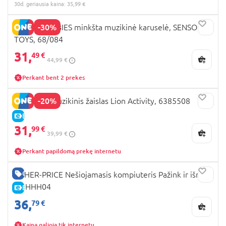
30d. geriausia kaina: 35,99 €
-30%
CANPOL BABIES minkšta muzikinė karuselė, SENSORY
TOYS, 68/084
31,
49 €
44,99 €
Perkant bent 2 prekes
-20%
PLAYGRO muzikinis žaislas Lion Activity, 6385508
E-KAINA
31,
99 €
39,99 €
Perkant papildomą prekę internetu
GERA KAINA
FISHER-PRICE Nešiojamasis kompiuteris Pažink ir išmok
LT, HHH04
E-KAINA
36,
79 €
Kaina galioja tik internetu