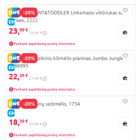
-20%
PLAYGO INFANT&TODDLER Linksmasis vikšriukas su
garsais, 2222
E-KAINA
23,
99 €
29,99 €
Perkant papildomą prekę internetu
-20%
PLAYGRO muzikinis kilimėlis-pianinas Jumbo Jungle,
0186995
E-KAINA
22,
39 €
27,99 €
Perkant papildomą prekę internetu
-20%
PLAYGO gyvūnų vežimėlis, 1754
E-KAINA
18,
39 €
22,99 €
Perkant papildomą prekę internetu