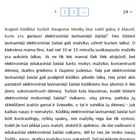
1
2
3
→
24
Augant kūdikiui turbūt dauguma tėvelių ima sukti galvą ir klausti,
kurie yra
geriausi elektroniniai lavinamieji žaislai
? Nes būtent
lavinamieji elektroniniai žaislai
gali mažylius užimti kuriam laikui. O
kiekviena mama žino, kad net
10 ar 15
minučių susikaupusio mažylio
yra auksinis laikas. Jis ne tik leis mamai šiek tiek atsipūsti, bet
elektroniniai edukaciniai žaislai
kartu mokys mažylius koncentruoti
dėmesį, skatins griebimo ir čiupimo judesius. Taip pat
elektroniniai
lavinamieji žaislai
gali prailginti kūdikio pilvelio laiką. Nes prieš akis
pastatyti
elektroniniai lavinamieji žaislai kūdikiams
bus įdomūs ir leis
jiems sukoncentruoti dėmesį. Turbūt kyla klausimas, kodėl būtent
elektroniniai mokomieji žaislai? Vaikams
, visų pirma, patinka jų
skleidžiami įvairūs garsai ir švieselės, o tai ir sutelkia jų dėmesį – juk
kažkas naujo ir nematyto.
Kūdikių elektroniniai lavinamieji žaislai
turi
būti kontrastingų, ryškių spalvų, nes mažylių rega dar tik vystosi,
todėl jie turi aiškiai juos matyti, atskirti iš aplinkos. Jie dar vadinami ir
edukaciniai elektroniniai žaislai vaikams
, dėl to nes jie moko naujų
žodžių, garsų, skatina mažylius juos pakartoti. Tad jei ieškote dovanos