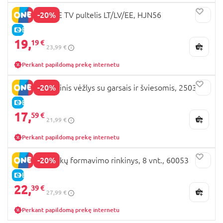
-20%
FISHER-PRICE TV pultelis LT/LV/EE, HJN56
E-KAINA
19,
19 €
23,99 €
Perkant papildomą prekę internetu
-20%
PLAYGO žaislinis vėžlys su garsais ir šviesomis, 2503
E-KAINA
17,
59 €
21,99 €
Perkant papildomą prekę internetu
-20%
PLAYGO plaukų formavimo rinkinys, 8 vnt., 60053
E-KAINA
22,
39 €
27,99 €
Perkant papildomą prekę internetu