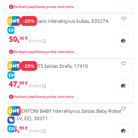
Perkant papildomą prekę internetu
-20%
HAPE lavinamasis interaktyvus kubas, E0527A
E-KAINA
50,
36 €
62,95 €
Perkant papildomą prekę internetu
-20%
BRIGHT STARTS žaislas žirafa, 17410
E-KAINA
47,
99 €
59,99 €
Perkant papildomą prekę internetu
CLEMENTONI BABY interaktyvus žaislas Baby Robot
(LT, LV, EE), 50371
GERA KAINA
35,
99 €
E-KAINA
59,99 €