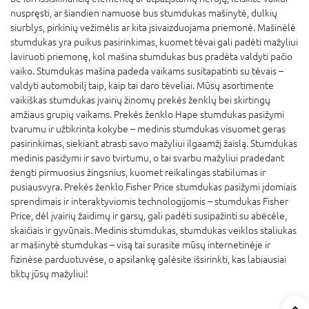
nuspręsti, ar šiandien namuose bus stumdukas mašinytė, dulkių
siurblys, pirkinių vežimėlis ar kita įsivaizduojama priemonė. Mašinėlė
stumdukas yra puikus pasirinkimas, kuomet tėvai gali padėti mažyliui
laviruoti priemonę, kol mašina stumdukas bus pradėta valdyti pačio
vaiko. Stumdukas mašina padeda vaikams susitapatinti su tėvais –
valdyti automobilį taip, kaip tai daro tėveliai. Mūsų asortimente
vaikiškas stumdukas įvairių žinomų prekės ženklų bei skirtingų
amžiaus grupių vaikams. Prekės ženklo Hape stumdukas pasižymi
tvarumu ir užtikrinta kokybe – medinis stumdukas visuomet geras
pasirinkimas, siekiant atrasti savo mažyliui ilgaamžį žaislą. Stumdukas
medinis pasižymi ir savo tvirtumu, o tai svarbu mažyliui pradedant
žengti pirmuosius žingsnius, kuomet reikalingas stabilumas ir
pusiausvyra. Prekės ženklo Fisher Price stumdukas pasižymi įdomiais
sprendimais ir interaktyviomis technologijomis – stumdukas Fisher
Price, dėl įvairių žaidimų ir garsų, gali padėti susipažinti su abėcėle,
skaičiais ir gyvūnais. Medinis stumdukas, stumdukas veiklos staliukas
ar mašinytė stumdukas – visą tai surasite mūsų internetinėje ir
fizinėse parduotuvėse, o apsilankę galėsite išsirinkti, kas labiausiai
tiktų jūsų mažyliui!