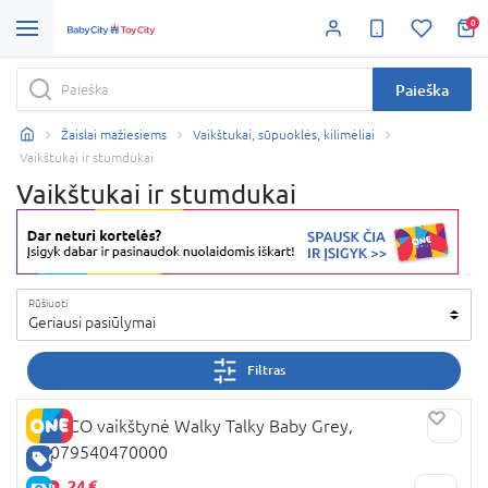
0
Paieška
Žaislai mažiesiems
Vaikštukai, sūpuoklės, kilimėliai
Vaikštukai ir stumdukai
Vaikštukai ir stumdukai
Rūšiuoti
Geriausi pasiūlymai
Filtras
CHICCO vaikštynė Walky Talky Baby Grey,
07079540470000
GERA KAINA
24 €