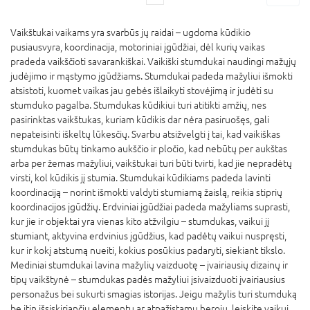
Vaikštukai vaikams yra svarbūs jų raidai – ugdoma kūdikio
pusiausvyra, koordinacija, motoriniai įgūdžiai, dėl kurių vaikas
pradeda vaikščioti savarankiškai. Vaikiški stumdukai naudingi mažųjų
judėjimo ir mąstymo įgūdžiams. Stumdukai padeda mažyliui išmokti
atsistoti, kuomet vaikas jau gebės išlaikyti stovėjimą ir judėti su
stumduko pagalba. Stumdukas kūdikiui turi atitikti amžių, nes
pasirinktas vaikštukas, kuriam kūdikis dar nėra pasiruošęs, gali
nepateisinti iškeltų lūkesčių. Svarbu atsižvelgti į tai, kad vaikiškas
stumdukas būtų tinkamo aukščio ir pločio, kad nebūtų per aukštas
arba per žemas mažyliui, vaikštukai turi būti tvirti, kad jie nepradėtų
virsti, kol kūdikis jį stumia. Stumdukai kūdikiams padeda lavinti
koordinaciją – norint išmokti valdyti stumiamą žaislą, reikia stiprių
koordinacijos įgūdžių. Erdviniai įgūdžiai padeda mažyliams suprasti,
kur jie ir objektai yra vienas kito atžvilgiu – stumdukas, vaikui jį
stumiant, aktyvina erdvinius įgūdžius, kad padėtų vaikui nuspręsti,
kur ir kokį atstumą nueiti, kokius posūkius padaryti, siekiant tikslo.
Mediniai stumdukai lavina mažylių vaizduotę – įvairiausių dizainų ir
tipų vaikštynė – stumdukas padės mažyliui įsivaizduoti įvairiausius
personažus bei sukurti smagias istorijas. Jeigu mažylis turi stumduką
be itin išsiskiriančių elementų ar atpažįstamų herojų, leiskite vaikui