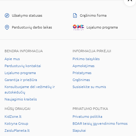
Užsakymo statusas
Grąžinimo forma
Parduotuvių darbo laikas
Lojalumo programa
BENDRA INFORMACIJA
INFORMACIJA PIRKĖJUI
Apie mus
Pirkimo taisyklės
Parduotuvių kontaktai
Apmokėjimas
Lojalumo programa
Pristatymas
Garantija ir priežiūra
Grąžinimas
Konsultuojame dėl vežimėlių ir
Susisiekite su mumis
autokėdučių
Naujagimio kraitelis
MŪSŲ DRAUGAI
PRIVATUMO POLITIKA
KidZone.lt
Privatumo politika
Kotryna Group
BDAR teisių įgyvendinimo formos
ZaisluPlaneta.lt
Slapukai