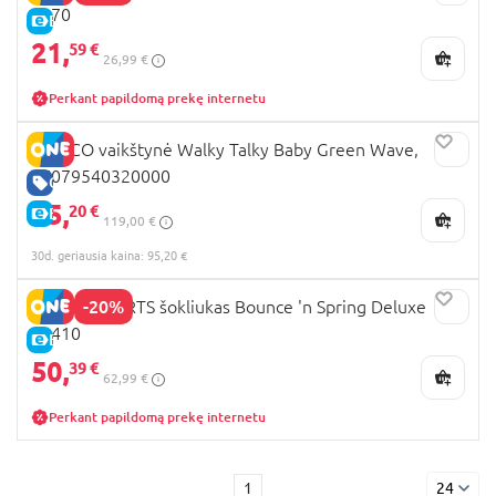
2870
E-KAINA
21,
59 €
26,99 €
Perkant papildomą prekę internetu
CHICCO vaikštynė Walky Talky Baby Green Wave,
07079540320000
GERA KAINA
95,
20 €
E-KAINA
119,00 €
30d. geriausia kaina: 95,20 €
-20%
BRIGHT STARTS šokliukas Bounce 'n Spring Deluxe
10410
E-KAINA
50,
39 €
62,99 €
Perkant papildomą prekę internetu
1
24