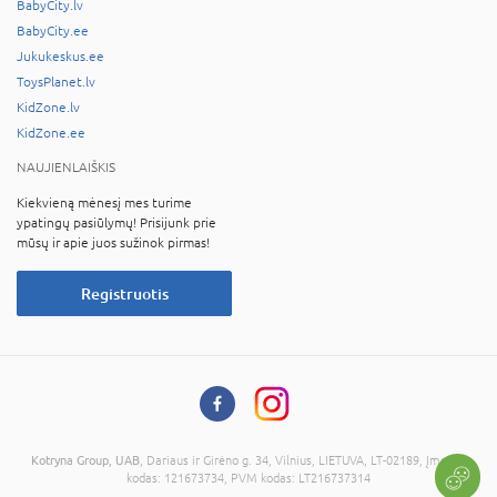
BabyCity.lv
BabyCity.ee
Jukukeskus.ee
ToysPlanet.lv
KidZone.lv
KidZone.ee
NAUJIENLAIŠKIS
Kiekvieną mėnesį mes turime
ypatingų pasiūlymų! Prisijunk prie
mūsų ir apie juos sužinok pirmas!
Registruotis
Kotryna Group, UAB
, Dariaus ir Girėno g. 34, Vilnius, LIETUVA, LT-02189, Įmonės
kodas: 121673734, PVM kodas: LT216737314