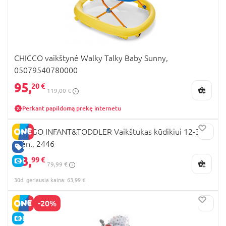
CHICCO vaikštynė Walky Talky Baby Sunny,
05079540780000
95,
20 €
119,00 €
Perkant papildomą prekę internetu
PLAYGO INFANT&TODDLER Vaikštukas kūdikiui 12-36
mėn., 2446
GERA KAINA
63,
99 €
E-KAINA
79,99 €
30d. geriausia kaina: 63,99 €
-20%
E-KAINA