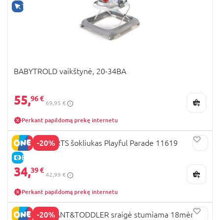
TIK INTERNETU
BABYTROLD vaikštynė, 20-34BA
55,
96 €
69,95 €
Perkant papildomą prekę internetu
-20%
BRIGHT STARTS šokliukas Playful Parade 11619
E-KAINA
34,
39 €
42,99 €
Perkant papildomą prekę internetu
-20%
PLAYGO INFANT&TODDLER sraigė stumiama 18mėn.+,