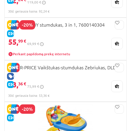
92,
E-KAINA
119,00 €
30d. geriausia kaina: 92,24 €
-20%
LITTLE SMOBY stumdukas, 3 in 1, 7600140304
E-KAINA
55,
99 €
69,99 €
Perkant papildomą prekę internetu
FISHER-PRICE Vaikštukas-stumdukas Zebriukas, DLD80
GERA KAINA
53,
36 €
E-KAINA
75,99 €
30d. geriausia kaina: 53,36 €
-20%
E-KAINA