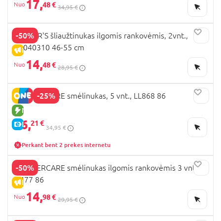
17,
48 €
34,95 €
-50%
CARTER'S šliaužtinukas ilgomis rankovėmis, 2vnt.,
1R040310 46-55 cm
IŠPARDAVIMAS
14,
48 €
28,95 €
-25%
MOTHERCARE smėlinukas, 5 vnt., LL868 86
NAUJA PREKĖ
26,
21 €
E-KAINA
34,95 €
Perkant bent 2 prekes internetu
-50%
MOTHERCARE smėlinukas ilgomis rankovėmis 3 vnt.,
IF477 86
IŠPARDAVIMAS
14,
98 €
29,95 €