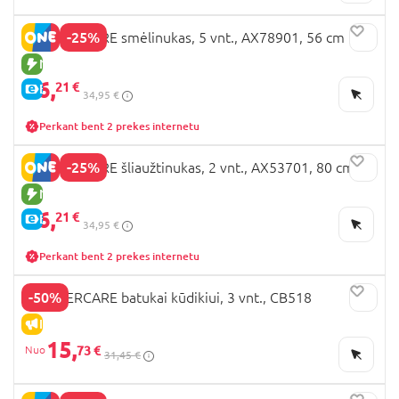
-25%
MOTHERCARE smėlinukas, 5 vnt., AX78901, 56 cm
NAUJA PREKĖ
26,
21 €
E-KAINA
34,95 €
Perkant bent 2 prekes internetu
-25%
MOTHERCARE šliaužtinukas, 2 vnt., AX53701, 80 cm
NAUJA PREKĖ
26,
21 €
E-KAINA
34,95 €
Perkant bent 2 prekes internetu
-50%
MOTHERCARE batukai kūdikiui, 3 vnt., CB518
IŠPARDAVIMAS
15,
73 €
31,45 €