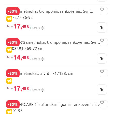
-50%
NEXT smėlinukas trumpomis rankovėmis, 5vnt.,
N27277 86-92
IŠPARDAVIMAS
17,
48 €
34,95 €
-50%
CARTER'S smėlinukas trumpomis rankovėmis, 5vnt.,
1R035910 69-72 cm
IŠPARDAVIMAS
14,
48 €
28,95 €
-50%
NEXT smėlinukas, 5 vnt., F17128, cm
IŠPARDAVIMAS
17,
48 €
34,95 €
-50%
MOTHERCARE šliaužtinukas ilgomis rankovėmis 2 vnt.,
IF201 98
IŠPARDAVIMAS