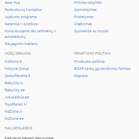
Apie mus
Pirkimo taisyklės
Parduotuvių kontaktai
Apmokėjimas
Lojalumo programa
Pristatymas
Garantija ir priežiūra
Grąžinimas
Konsultuojame dėl vežimėlių ir
Susisiekite su mumis
autokėdučių
Naujagimio kraitelis
MŪSŲ DRAUGAI
PRIVATUMO POLITIKA
KidZone.lt
Privatumo politika
Kotryna Group
BDAR teisių įgyvendinimo formos
ZaisluPlaneta.lt
Slapukai
BabyCity.lv
BabyCity.ee
Jukukeskus.ee
ToysPlanet.lv
KidZone.lv
KidZone.ee
NAUJIENLAIŠKIS
Kiekvieną mėnesį mes turime