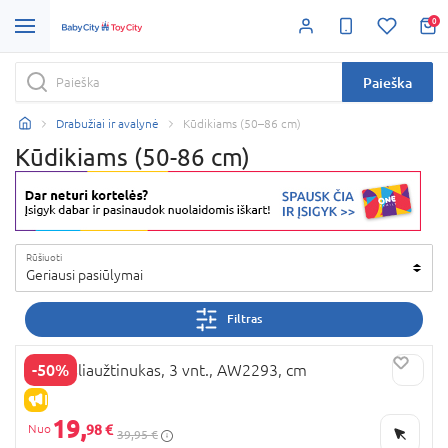
0
Paieška
Drabužiai ir avalynė
Kūdikiams (50–86 cm)
Kūdikiams (50-86 cm)
Rūšiuoti
Geriausi pasiūlymai
Filtras
-50%
NEXT šliaužtinukas, 3 vnt., AW2293, cm
IŠPARDAVIMAS
19,
98 €
39,95 €