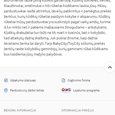
asortimente rasite pilną kūdikio garderobą: kūdikių suknelės, kelnės,
šliaužtinukai, smėlinukai ir kiti rūbeliai kūdikiams laukia jūsų. Mūsų
parduotuvėse rasite atrinktus, tėvelių patikrintus ir pamėgtus prekės
ženklus, kurių kūdikių rūbeliai pasižymi kokybe ir atsparumu. Kūdikių
rūbeliai mūsų parduotuvėse yra suskirstyti pagal vaikų amžių, turime
iš ko rinktis net ir patiems mažiausiems žmogučiams – ankstukams.
Kūdikių drabužėliai turi būti ne tik mieli ir švelnūs, bet ir kokybiški,
kad atlaikytų dažną skalbimą. Juk puikiai žinome, kaip dažnai
tėveliams tenka tai daryti. Tarp BabyCity/ToyCity siūlomų prekės
ženklų rasite kokybiškų gamintojų, kurių gaminami rūbai kūdikiams
bus kasdieniai jūsų mažylio palydovai.
Užsakymo statusas
Grąžinimo forma
Parduotuvių darbo laikas
Lojalumo programa
BENDRA INFORMACIJA
INFORMACIJA PIRKĖJUI