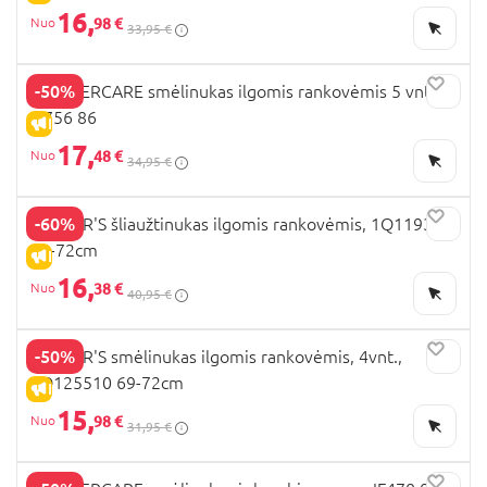
16,
98 €
33,95 €
-50%
MOTHERCARE smėlinukas ilgomis rankovėmis 5 vnt.,
IF756 86
IŠPARDAVIMAS
17,
48 €
34,95 €
-60%
CARTER'S šliaužtinukas ilgomis rankovėmis, 1Q119310
69-72cm
IŠPARDAVIMAS
16,
38 €
40,95 €
-50%
CARTER'S smėlinukas ilgomis rankovėmis, 4vnt.,
1Q125510 69-72cm
IŠPARDAVIMAS
15,
98 €
31,95 €