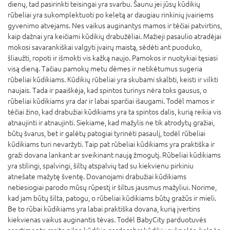
dienų, tad pasirinkti teisingai yra svarbu. Šaunu jei jūsų kūdikių
rūbeliai yra sukomplektuoti po keletą ar daugiau rinkinių įvairiems
gyvenimo atvejams. Nes vaikus auginantys mamos ir tėčiai patvirtins,
kaip dažnai yra keičiami kūdikių drabužėliai. Mažieji pasaulio atradėjai
mokosi savarankiškai valgyti įvairų maistą, sėdėti ant puoduko,
šliaužti, ropoti ir išmokti vis kažką naujo. Pamokos ir nuotykiai tęsiasi
visą dieną. Tačiau pamokų metu dėmes ir netikėtumus sugeria
rūbeliai kūdikiams. Kūdikių rūbeliai yra skubami skalbti, keisti ir vilkti
naujais. Tada ir paaiškėja, kad spintos turinys nėra toks gausus, o
rūbeliai kūdikiams yra dar ir labai sparčiai išaugami. Todėl mamos ir
tėčiai žino, kad drabužiai kūdikiams yra ta spintos dalis, kurią reikia vis
atnaujinti ir atnaujinti. Siekiame, kad mažylis ne tik atrodytų gražiai,
būtų švarus, bet ir galėtų patogiai tyrinėti pasaulį, todėl rūbeliai
kūdikiams turi nevaržyti. Taip pat rūbeliai kūdikiams yra praktiška ir
graži dovana lankant ar sveikinant naują žmogutį. Rūbeliai kūdikiams
yra stilingi, spalvingi, šiltų atspalvių tad su kiekvienu pirkiniu
atnešate mažytę šventę. Dovanojami drabužiai kūdikiams
netiesiogiai parodo mūsų rūpestį ir šiltus jausmus mažyliui. Norime,
kad jam būtų šilta, patogu, o rūbeliai kūdikiams būtų gražūs ir mieli.
Be to rūbai kūdikiams yra labai praktiška dovana, kurią įvertins
kiekvienas vaikus auginantis tėvas. Todėl BabyCity parduotuvės