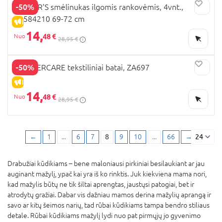
-50%
CARTER'S smėlinukas ilgomis rankovėmis, 4vnt.,
1R584210 69-72 cm
IŠPARDAVIMAS
14,
48 €
28,95 €
-50%
MOTHERCARE tekstiliniai batai, ZA697
IŠPARDAVIMAS
14,
48 €
28,95 €
←
1
...
6
7
8
9
10
...
66
→
24
Drabužiai kūdikiams – bene maloniausi pirkiniai besilaukiant ar jau
auginant mažylį, ypač kai yra iš ko rinktis. Juk kiekviena mama nori,
kad mažylis būtų ne tik šiltai aprengtas, jaustųsi patogiai, bet ir
atrodytų gražiai. Dabar vis dažniau mamos derina mažylių aprangą ir
savo ar kitų šeimos narių, tad rūbai kūdikiams tampa bendro stiliaus
detale. Rūbai kūdikiams mažylį lydi nuo pat pirmųjų jo gyvenimo