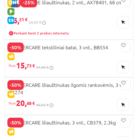
-25%
MOTHERCARE šliaužtinukas, 2 vnt., AX78401, 68 cm
NAUJA PREKĖ
26,
21 €
E-KAINA
34,95 €
Perkant bent 2 prekes internetu
-50%
MOTHERCARE tekstiliniai batai, 3 vnt., BB554
IŠPARDAVIMAS
15,
73 €
31,45 €
-50%
MOTHERCARE šliaužtinukas ilgomis rankovėmis, 3 vnt.,
CB274
IŠPARDAVIMAS
20,
48 €
40,95 €
-50%
MOTHERCARE šliaužtinukas, 3 vnt., CB379, 2.3kg
IŠPARDAVIMAS