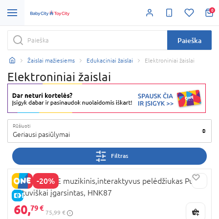
0
Paieška
Žaislai mažiesiems
Edukaciniai žaislai
Elektroniniai žaislai
Elektroniniai žaislai
Rūšiuoti
Geriausi pasiūlymai
Filtras
-20%
FISHER-PRICE muzikinis,interaktyvus pelėdžiukas Pupū,
lietuviškai įgarsintas, HNK87
E-KAINA
60,
79 €
75,99 €