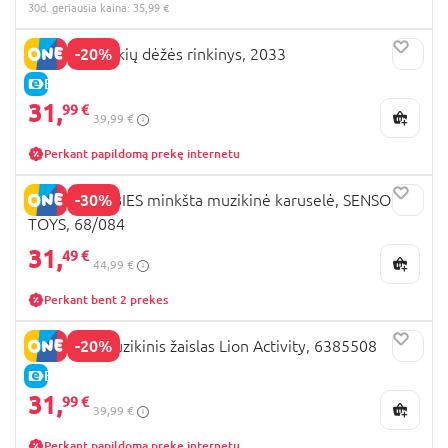
30d. geriausia kaina: 35,99 €
-20%
PLAYGO įrankių dėžės rinkinys, 2033
E-KAINA
31,
99 €
39,99 €
Perkant papildomą prekę internetu
-30%
CANPOL BABIES minkšta muzikinė karuselė, SENSORY
TOYS, 68/084
31,
49 €
44,99 €
Perkant bent 2 prekes
-20%
PLAYGRO muzikinis žaislas Lion Activity, 6385508
E-KAINA
31,
99 €
39,99 €
Perkant papildomą prekę internetu