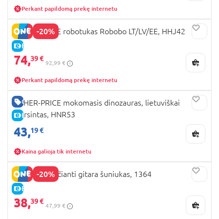
Perkant papildomą prekę internetu
-20%
FISHER-PRICE robotukas Robobo LT/LV/EE, HHJ42
E-KAINA
74,
39 €
92,99 €
Perkant papildomą prekę internetu
GERA KAINA
FISHER-PRICE mokomasis dinozauras, lietuviškai
įgarsintas, HNR53
E-KAINA
43,
19 €
Kaina galioja tik internetu
-20%
PLAYGO šviečianti gitara šuniukas, 1364
E-KAINA
38,
39 €
47,99 €