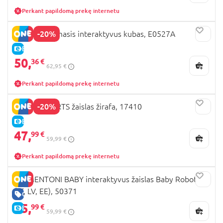
Perkant papildomą prekę internetu
-20%
HAPE lavinamasis interaktyvus kubas, E0527A
E-KAINA
50,
36 €
62,95 €
Perkant papildomą prekę internetu
-20%
BRIGHT STARTS žaislas žirafa, 17410
E-KAINA
47,
99 €
59,99 €
Perkant papildomą prekę internetu
CLEMENTONI BABY interaktyvus žaislas Baby Robot
(LT, LV, EE), 50371
GERA KAINA
35,
99 €
E-KAINA
59,99 €