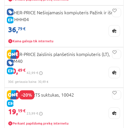
GERA KAINA
FISHER-PRICE Nešiojamasis kompiuteris Pažink ir išmok
LT, HHH04
E-KAINA
36,
79 €
Kaina galioja tik internetu
FISHER-PRICE žaislinis planšetinis kompiuteris (LT),
DLM40
GERA KAINA
30,
49 €
E-KAINA
42,99 €
30d. geriausia kaina: 30,49 €
-20%
BRIGHT STARTS suktukas, 10042
E-KAINA
19,
19 €
23,99 €
Perkant papildomą prekę internetu