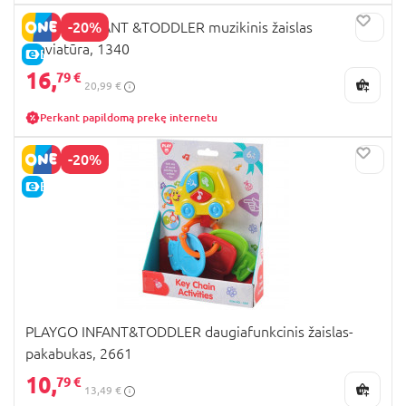
-20%
PLAYGO INFANT &TODDLER muzikinis žaislas
Klaviatūra, 1340
E-KAINA
16,
79 €
20,99 €
Perkant papildomą prekę internetu
-20%
E-KAINA
PLAYGO INFANT&TODDLER daugiafunkcinis žaislas-
pakabukas, 2661
10,
79 €
13,49 €