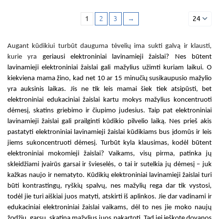
1
2
3
→
24
Augant kūdikiui turbūt dauguma tėvelių ima sukti galvą ir klausti,
kurie yra
geriausi elektroniniai lavinamieji žaislai
? Nes būtent
lavinamieji elektroniniai žaislai
gali mažylius užimti kuriam laikui. O
kiekviena mama žino, kad net
10 ar 15
minučių susikaupusio mažylio
yra auksinis laikas. Jis ne tik leis mamai šiek tiek atsipūsti, bet
elektroniniai edukaciniai žaislai
kartu mokys mažylius koncentruoti
dėmesį, skatins griebimo ir čiupimo judesius. Taip pat
elektroniniai
lavinamieji žaislai
gali prailginti kūdikio pilvelio laiką. Nes prieš akis
pastatyti
elektroniniai lavinamieji žaislai kūdikiams
bus įdomūs ir leis
jiems sukoncentruoti dėmesį. Turbūt kyla klausimas, kodėl būtent
elektroniniai mokomieji žaislai? Vaikams
, visų pirma, patinka jų
skleidžiami įvairūs garsai ir švieselės, o tai ir sutelkia jų dėmesį – juk
kažkas naujo ir nematyto.
Kūdikių elektroniniai lavinamieji žaislai
turi
būti kontrastingų, ryškių spalvų, nes mažylių rega dar tik vystosi,
todėl jie turi aiškiai juos matyti, atskirti iš aplinkos. Jie dar vadinami ir
edukaciniai elektroniniai žaislai vaikams
, dėl to nes jie moko naujų
žodžių, garsų, skatina mažylius juos pakartoti. Tad jei ieškote dovanos