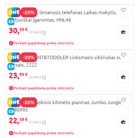
-20%
FISHER PRICE išmanusis telefonas Laikas mokytis,
Lietuviškai įgarsintas, HNL46
E-KAINA
30,
39 €
37,99 €
Perkant papildomą prekę internetu
-20%
PLAYGO INFANT&TODDLER Linksmasis vikšriukas su
garsais, 2222
E-KAINA
23,
99 €
29,99 €
Perkant papildomą prekę internetu
-20%
PLAYGRO muzikinis kilimėlis-pianinas Jumbo Jungle,
0186995
E-KAINA
22,
39 €
27,99 €
Perkant papildomą prekę internetu