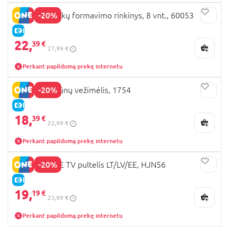
-20%
PLAYGO plaukų formavimo rinkinys, 8 vnt., 60053
E-KAINA
22,
39 €
27,99 €
Perkant papildomą prekę internetu
-20%
PLAYGO gyvūnų vežimėlis, 1754
E-KAINA
18,
39 €
22,99 €
Perkant papildomą prekę internetu
-20%
FISHER-PRICE TV pultelis LT/LV/EE, HJN56
E-KAINA
19,
19 €
23,99 €
Perkant papildomą prekę internetu