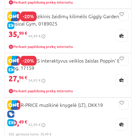
Perkant papildomą prekę internetu
-20%
PLAYGRO muzikinis žaidimų kilimėlis Giggly Garden
Musical Gym, 0189025
E-KAINA
35,
99 €
44,99 €
Perkant papildomą prekę internetu
-20%
BRIGHT STARS interaktyvus veiklos žaislas Poppin' Ball
Frog, 17159
E-KAINA
27,
96 €
34,95 €
Perkant papildomą prekę internetu
FISHER-PRICE muzikinė knygelė (LT), DKK19
GERA KAINA
30,
49 €
E-KAINA
42,99 €
30d. geriausia kaina: 30,49 €