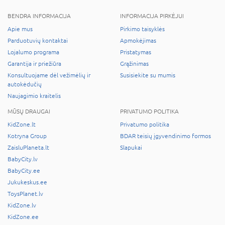
BENDRA INFORMACIJA
INFORMACIJA PIRKĖJUI
Apie mus
Pirkimo taisyklės
Parduotuvių kontaktai
Apmokėjimas
Lojalumo programa
Pristatymas
Garantija ir priežiūra
Grąžinimas
Konsultuojame dėl vežimėlių ir
Susisiekite su mumis
autokėdučių
Naujagimio kraitelis
MŪSŲ DRAUGAI
PRIVATUMO POLITIKA
KidZone.lt
Privatumo politika
Kotryna Group
BDAR teisių įgyvendinimo formos
ZaisluPlaneta.lt
Slapukai
BabyCity.lv
BabyCity.ee
Jukukeskus.ee
ToysPlanet.lv
KidZone.lv
KidZone.ee