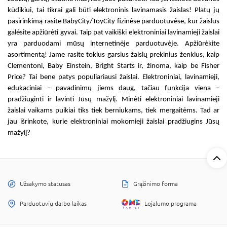
kūdikiui, tai tikrai gali būti
elektroninis lavinamasis žaislas
! Platų jų
pasirinkimą rasite BabyCity/ToyCity fizinėse parduotuvėse, kur žaislus
galėsite apžiūrėti gyvai. Taip pat
vaikiški elektroniniai lavinamieji žaislai
yra parduodami mūsų internetinėje parduotuvėje. Apžiūrėkite
asortimentą! Jame rasite tokius garsius žaislų prekinius ženklus, kaip
Clementoni, Baby Einstein, Bright Starts ir, žinoma, kaip be Fisher
Price? Tai bene patys populiariausi
žaislai. Elektroniniai, lavinamieji
,
edukaciniai – pavadinimų jiems daug, tačiau funkcija viena –
pradžiuginti ir lavinti Jūsų mažylį. Minėti
elektroniniai lavinamieji
žaislai vaikams
puikiai tiks tiek berniukams, tiek mergaitėms. Tad ar
jau išrinkote, kurie
elektroniniai mokomieji žaislai
pradžiugins Jūsų
mažylį?
Užsakymo statusas
Grąžinimo forma
Parduotuvių darbo laikas
Lojalumo programa