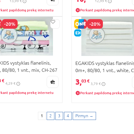
13,99 €
12,99 €
rkant papildomą prekę internetu
Perkant papildomą prekę intern
-20%
-20%
KAINA
E-KAINA
IDS vystyklas flanelinis,
EGAKIDS vystyklas flanelinis
 80/80, 1 vnt., mix, CH-267
0m+, 80/80, 1 vnt., white, 
772
3,
3 €
03 €
4,29 €
3,79 €
rkant papildomą prekę internetu
Perkant papildomą prekę intern
1
2
3
4
Pirmyn
→