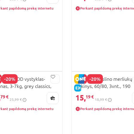
rkant papildomą prekę internetu
Perkant papildomą prekę intern
-20%
-20%
HERHOOD vystyklas-
EGAKIDS muslino merliukų
nas, 3-7kg, grey classics,
rinkinys, 60/80, 3vnt., 190
KAINA
E-KAINA
/138
,
15,
79 €
19 €
25,99 €
18,99 €
rkant papildomą prekę internetu
Perkant papildomą prekę intern