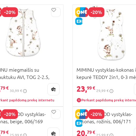
-20%
-20%
KAINA
E-KAINA
NU miegmaišis su
MIMINU vystyklas-kokonas i
auktuku AVI, TOG 2-2.5,
kepurė TEDDY 2in1, 0-3 mė
TOG 0,5-1, Cats
,
23,
79 €
99 €
30,99 €
29,99 €
rkant papildomą prekę internetu
Perkant papildomą prekę intern
-20%
-20%
HERHOOD vystyklas-
MOTHERHOOD vystyklas-
nas, beige, 006/169
kokonas, rožinis, 006/171
KAINA
E-KAINA
,
20,
79 €
79 €
25,99 €
25,99 €