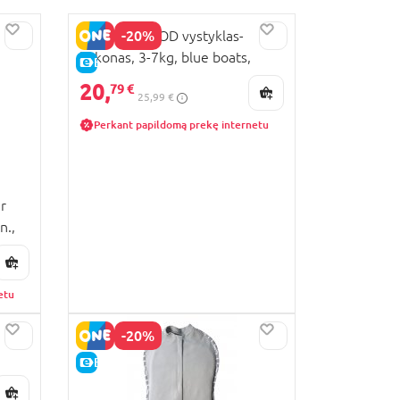
-20%
MOTHERHOOD vystyklas-
kokonas, 3-7kg, blue boats,
E-KAINA
006/156
20,
79 €
25,99 €
Perkant papildomą prekę internetu
r
n.,
etu
-20%
E-KAINA