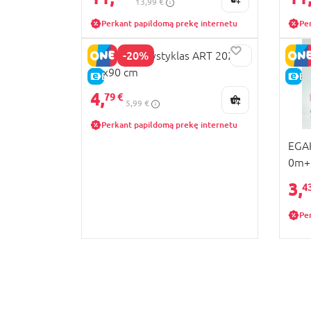
13,99 €
Perkant papildomą prekę internetu
Pe
-20%
VILAURITA vystyklas ART 202
80x90 cm
E-KAINA
E-
4,
79 €
5,99 €
Perkant papildomą prekę internetu
EGAK
0m+,
3,
4
Pe