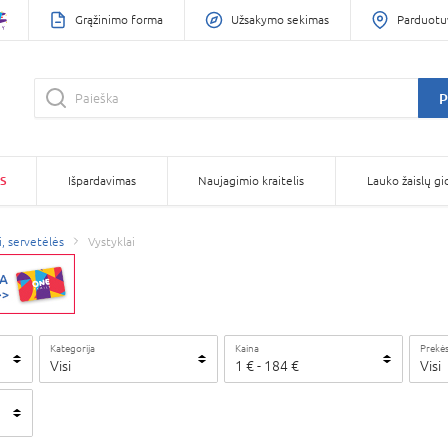
Grąžinimo forma
Užsakymo sekimas
Parduotu
P
S
Išpardavimas
Naujagimio kraitelis
Lauko žaislų gi
i, servetėlės
Vystyklai
Kategorija
Kaina
Prekės
Visi
1
€
-
184
€
Visi