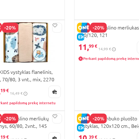
-20%
-20%
EGAKIDS muslino merliukas
120/120, 121
KAINA
E-KAINA
11,
99 €
14,99 €
Perkant papildomą prekę intern
IDS vystyklas flanelinis,
 70/80, 3 vnt., mix, 2270
,
19 €
16,49 €
rkant papildomą prekę internetu
-20%
-20%
IDS muslino merliukų
LIONELO bambuko pluošto
inys, 60/80, 2vnt., 145
vystyklas, 120x120 cm., Be
KAINA
E-KAINA
sand
,
10,
19 €
39 €