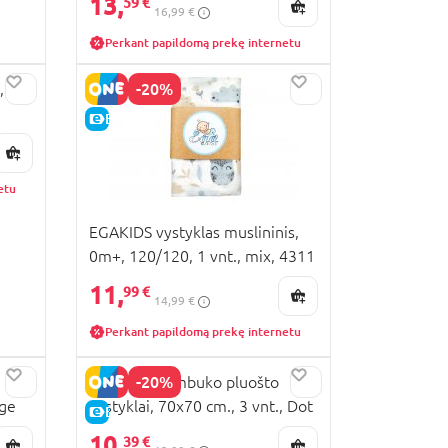
13,
59 €
16,99 €
Perkant papildomą prekę internetu
-20%
,
E-KAINA
etu
EGAKIDS vystyklas muslininis,
0m+, 120/120, 1 vnt., mix, 4311
11,
99 €
14,99 €
Perkant papildomą prekę internetu
-20%
LIONELO bambuko pluošto
ige
vystyklai, 70x70 cm., 3 vnt., Dot
E-KAINA
10,
39 €