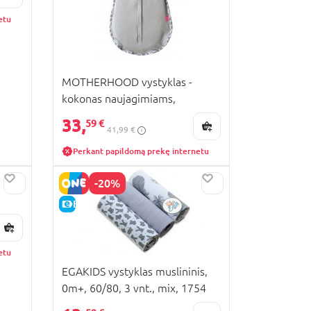
etu
MOTHERHOOD vystyklas -
kokonas naujagimiams,
ZIP&SWADDLE, Grey/Grey
33,
59 €
41,99 €
Classics, 1 dydis, 2,5-5kg,
066/138G
Perkant papildomą prekę internetu
-20%
E-KAINA
etu
EGAKIDS vystyklas muslininis,
0m+, 60/80, 3 vnt., mix, 1754