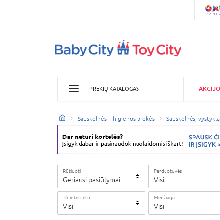
AKCIJO
PREKIŲ KATALOGAS
Sauskelnės ir higienos prekės
Sauskelnės, vystykla
Rūšiuoti
Parduotuvės
Geriausi pasiūlymai
Visi
Tik internetu
Medžiaga
Visi
Visi