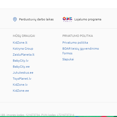
Parduotuvių darbo laikas
Lojalumo programa
MŪSŲ DRAUGAI
PRIVATUMO POLITIKA
KidZone.lt
Privatumo politika
Kotryna Group
BDAR teisių įgyvendinimo
formos
ZaisluPlaneta.lt
Slapukai
BabyCity.lv
BabyCity.ee
Jukukeskus.ee
ToysPlanet.lv
KidZone.lv
KidZone.ee
LT-02189, Įmonės kodas: 121673734, PVM kodas: LT216737314