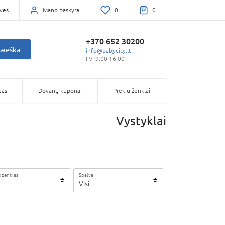
vės
Mano paskyra
0
0
+370 652 30200
aieška
info@babycity.lt
I-V: 9:00-16:00
das
Dovanų kuponai
Prekių ženklai
Vystyklai
 ženklas
Spalva
Visi