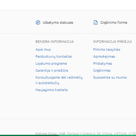
Užsakymo statusas
Grąžinimo forma
BENDRA INFORMACIJA
INFORMACIJA PIRKĖJUI
Apie mus
Pirkimo taisyklės
Parduotuvių kontaktai
Apmokėjimas
Lojalumo programa
Pristatymas
Garantija ir priežiūra
Grąžinimas
Konsultuojame dėl vežimėlių
Susisiekite su mumis
ir autokėdučių
Naujagimio kraitelis
Kotryna Group, UAB
, Dariaus ir Girėno g. 34, Vilnius, LIETUVA, 