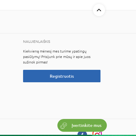
NAUJIENLAIŠKIS
Kiekvieną mėnesį mes turime ypatingų
pasiūlymų! Prisijunk prie mūsų ir apie juos
sužinok pirmas!
Registruotis
Įvertinkite mus