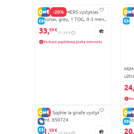
-20%
SWEETDREAMERS vystyklas-
kokonas, grey, 1 TOG, 0-3 mėn.,
E-KAINA
E-
820644
33,
59 €
41,99 €
Perkant papildomą prekę internetu
MIMI
užtr
Cats
24
Pe
VULLI Sophie la girafe vystyklai
MOT
4 vnt. 850724
koko
GERA KAINA
E-
21,
20
E-KAINA
59 €
26,99 €