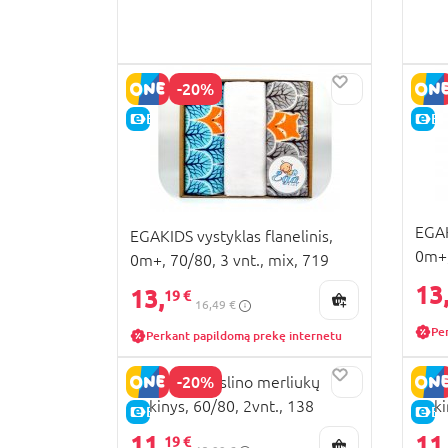
-20%
E-KAINA
E-
EGAK
EGAKIDS vystyklas flanelinis,
0m+,
0m+, 70/80, 3 vnt., mix, 719
13
13,
19 €
16,49 €
Pe
Perkant papildomą prekę internetu
-20%
EGAKIDS muslino merliukų
EGAK
rinkinys, 60/80, 2vnt., 138
rink
E-KAINA
E-
11,
11
19 €