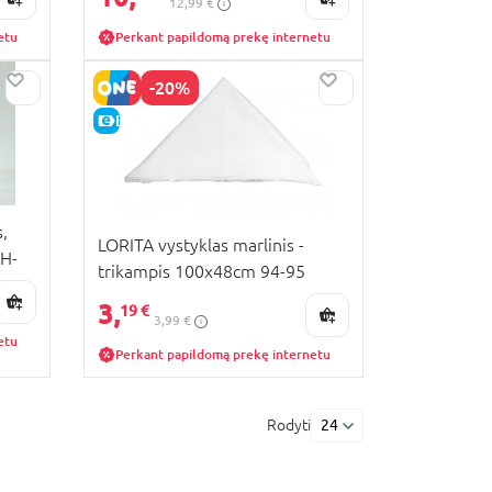
12,99 €
etu
Perkant papildomą prekę internetu
-20%
E-KAINA
,
LORITA vystyklas marlinis -
CH-
trikampis 100x48cm 94-95
3,
19 €
3,99 €
etu
Perkant papildomą prekę internetu
Rodyti
24