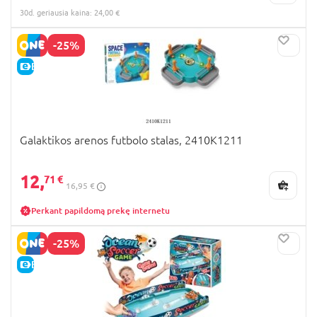
30d. geriausia kaina: 24,00 €
-25%
E-KAINA
Galaktikos arenos futbolo stalas, 2410K1211
12,
71 €
16,95 €
Perkant papildomą prekę internetu
-25%
E-KAINA