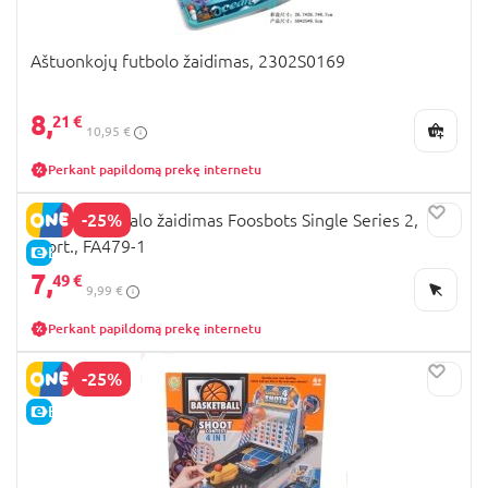
Aštuonkojų futbolo žaidimas, 2302S0169
8,
21 €
10,95 €
Perkant papildomą prekę internetu
-25%
FAT BRAIN stalo žaidimas Foosbots Single Series 2,
asort., FA479-1
E-KAINA
7,
49 €
9,99 €
Perkant papildomą prekę internetu
-25%
E-KAINA