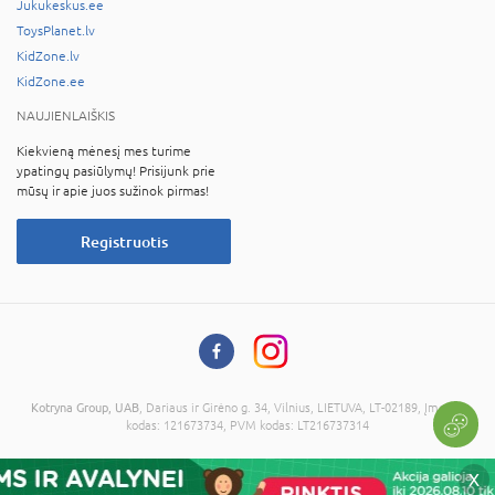
Jukukeskus.ee
ToysPlanet.lv
KidZone.lv
KidZone.ee
NAUJIENLAIŠKIS
Kiekvieną mėnesį mes turime
ypatingų pasiūlymų! Prisijunk prie
mūsų ir apie juos sužinok pirmas!
Registruotis
Kotryna Group, UAB
, Dariaus ir Girėno g. 34, Vilnius, LIETUVA, LT-02189, Įmonės
kodas: 121673734, PVM kodas: LT216737314
© 2026 Visos teisės saugomos. Kopijuoti informaciją be administracijos sutikimo
X
draudžiama