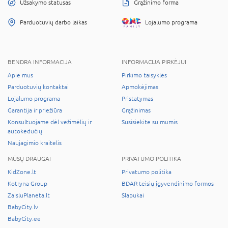
Užsakymo statusas
Grąžinimo forma
Parduotuvių darbo laikas
Lojalumo programa
BENDRA INFORMACIJA
INFORMACIJA PIRKĖJUI
Apie mus
Pirkimo taisyklės
Parduotuvių kontaktai
Apmokėjimas
Lojalumo programa
Pristatymas
Garantija ir priežiūra
Grąžinimas
Konsultuojame dėl vežimėlių ir
Susisiekite su mumis
autokėdučių
Naujagimio kraitelis
MŪSŲ DRAUGAI
PRIVATUMO POLITIKA
KidZone.lt
Privatumo politika
Kotryna Group
BDAR teisių įgyvendinimo formos
ZaisluPlaneta.lt
Slapukai
BabyCity.lv
BabyCity.ee