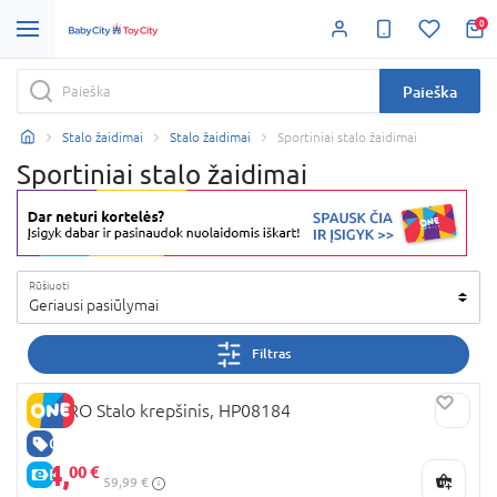
0
Paieška
Stalo žaidimai
Stalo žaidimai
Sportiniai stalo žaidimai
Sportiniai stalo žaidimai
Rūšiuoti
Geriausi pasiūlymai
Filtras
HY-PRO Stalo krepšinis, HP08184
GERA KAINA
24,
00 €
E-KAINA
59,99 €