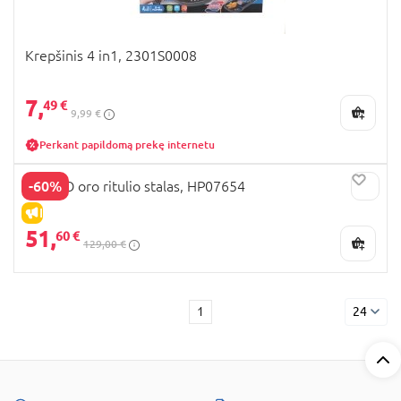
Krepšinis 4 in1, 2301S0008
7,
49 €
9,99 €
Perkant papildomą prekę internetu
-60%
HY-PRO oro ritulio stalas, HP07654
IŠPARDAVIMAS
51,
60 €
129,00 €
1
24