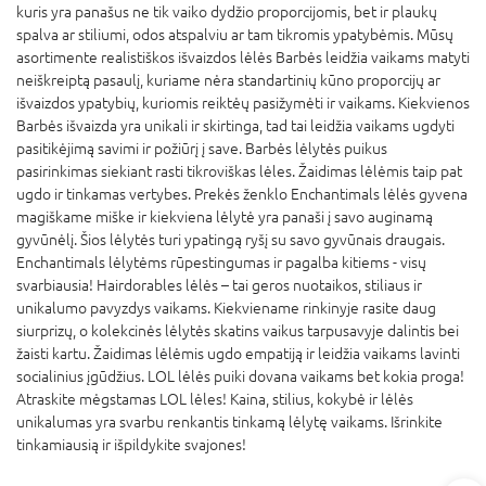
kuris yra panašus ne tik vaiko dydžio proporcijomis, bet ir plaukų
spalva ar stiliumi, odos atspalviu ar tam tikromis ypatybėmis. Mūsų
asortimente realistiškos išvaizdos lėlės Barbės leidžia vaikams matyti
neiškreiptą pasaulį, kuriame nėra standartinių kūno proporcijų ar
išvaizdos ypatybių, kuriomis reiktėų pasižymėti ir vaikams. Kiekvienos
Barbės išvaizda yra unikali ir skirtinga, tad tai leidžia vaikams ugdyti
pasitikėjimą savimi ir požiūrį į save. Barbės lėlytės puikus
pasirinkimas siekiant rasti tikroviškas lėles. Žaidimas lėlėmis taip pat
ugdo ir tinkamas vertybes. Prekės ženklo Enchantimals lėlės gyvena
magiškame miške ir kiekviena lėlytė yra panaši į savo auginamą
gyvūnėlį. Šios lėlytės turi ypatingą ryšį su savo gyvūnais draugais.
Enchantimals lėlytėms rūpestingumas ir pagalba kitiems - visų
svarbiausia! Hairdorables lėlės – tai geros nuotaikos, stiliaus ir
unikalumo pavyzdys vaikams. Kiekviename rinkinyje rasite daug
siurprizų, o kolekcinės lėlytės skatins vaikus tarpusavyje dalintis bei
žaisti kartu. Žaidimas lėlėmis ugdo empatiją ir leidžia vaikams lavinti
socialinius įgūdžius. LOL lėlės puiki dovana vaikams bet kokia proga!
Atraskite mėgstamas LOL lėles! Kaina, stilius, kokybė ir lėlės
unikalumas yra svarbu renkantis tinkamą lėlytę vaikams. Išrinkite
tinkamiausią ir išpildykite svajones!