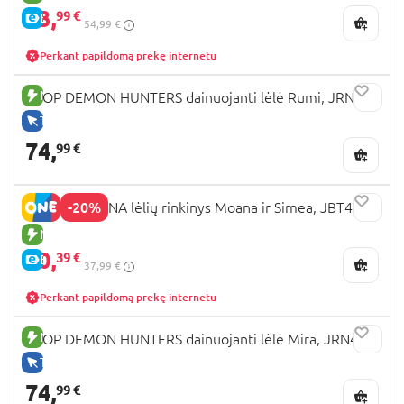
43,
99 €
E-KAINA
54,99 €
Perkant papildomą prekę internetu
NAUJA PREKĖ
KPOP DEMON HUNTERS dainuojanti lėlė Rumi, JRN40
TIK INTERNETU
74,
99 €
-20%
DISNEY MOANA lėlių rinkinys Moana ir Simea, JBT41
NAUJA PREKĖ
30,
39 €
E-KAINA
37,99 €
Perkant papildomą prekę internetu
NAUJA PREKĖ
KPOP DEMON HUNTERS dainuojanti lėlė Mira, JRN41
TIK INTERNETU
74,
99 €