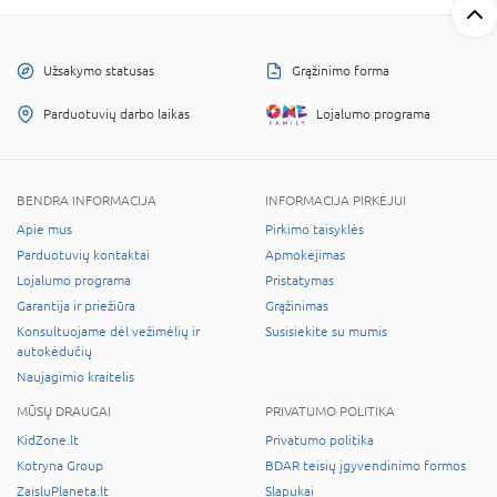
Užsakymo statusas
Grąžinimo forma
Parduotuvių darbo laikas
Lojalumo programa
BENDRA INFORMACIJA
INFORMACIJA PIRKĖJUI
Apie mus
Pirkimo taisyklės
Parduotuvių kontaktai
Apmokėjimas
Lojalumo programa
Pristatymas
Garantija ir priežiūra
Grąžinimas
Konsultuojame dėl vežimėlių ir
Susisiekite su mumis
autokėdučių
Naujagimio kraitelis
MŪSŲ DRAUGAI
PRIVATUMO POLITIKA
KidZone.lt
Privatumo politika
Kotryna Group
BDAR teisių įgyvendinimo formos
ZaisluPlaneta.lt
Slapukai