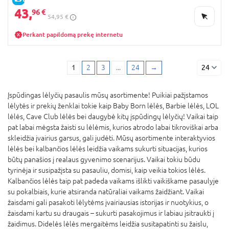
43,
96 €
54,95 €
Perkant papildomą prekę internetu
1
2
3
...
24
→
24
Įspūdingas lėlyčių pasaulis mūsų asortimente! Puikiai pažįstamos
lėlytės ir prekių ženklai tokie kaip Baby Born lėlės, Barbie lėlės, LOL
lėlės, Cave Club lėlės bei daugybė kitų įspūdingų lėlyčių! Vaikai taip
pat labai mėgsta žaisti su lėlėmis, kurios atrodo labai tikroviškai arba
skleidžia įvairius garsus, gali judėti. Mūsų asortimente interaktyvios
lėlės bei kalbančios lėlės leidžia vaikams sukurti situacijas, kurios
būtų panašios į realaus gyvenimo scenarijus. Vaikai tokiu būdu
tyrinėja ir susipažįsta su pasauliu, domisi, kaip veikia tokios lėlės.
Kalbančios lėlės taip pat padeda vaikams išlikti vaikiškame pasaulyje
su pokalbiais, kurie atsiranda natūraliai vaikams žaidžiant. Vaikai
žaisdami gali pasakoti lėlytėms įvairiausias istorijas ir nuotykius, o
žaisdami kartu su draugais – sukurti pasakojimus ir labiau įsitraukti į
žaidimus. Didelės lėlės mergaitėms leidžia susitapatinti su žaislu,