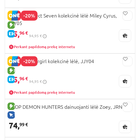
-20%
BARBIE Project Seven kolekcinė lėlė Miley Cyrus,
JJY05
NAUJA PREKĖ
75,
96 €
E-KAINA
94,95 €
Perkant papildomą prekę internetu
-20%
BARBIE Supergirl kolekcinė lėlė, JJY04
NAUJA PREKĖ
75,
96 €
E-KAINA
94,95 €
Perkant papildomą prekę internetu
NAUJA PREKĖ
KPOP DEMON HUNTERS dainuojanti lėlė Zoey, JRN42
TIK INTERNETU
74,
99 €