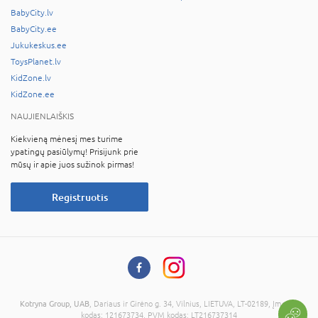
BabyCity.lv
BabyCity.ee
Jukukeskus.ee
ToysPlanet.lv
KidZone.lv
KidZone.ee
NAUJIENLAIŠKIS
Kiekvieną mėnesį mes turime
ypatingų pasiūlymų! Prisijunk prie
mūsų ir apie juos sužinok pirmas!
Registruotis
Kotryna Group, UAB
, Dariaus ir Girėno g. 34, Vilnius, LIETUVA, LT-02189, Įmonės
kodas: 121673734, PVM kodas: LT216737314