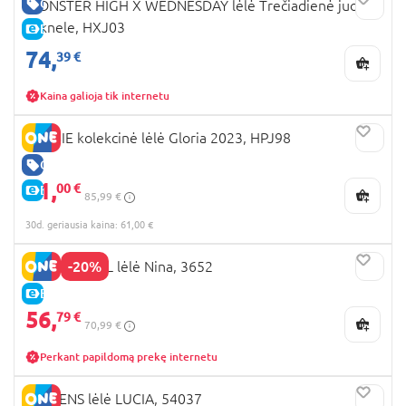
GERA KAINA
MONSTER HIGH X WEDNESDAY lėlė Trečiadienė juoda
suknele, HXJ03
E-KAINA
74,
39 €
Kaina galioja tik internetu
BARBIE kolekcinė lėlė Gloria 2023, HPJ98
GERA KAINA
61,
00 €
E-KAINA
85,99 €
30d. geriausia kaina: 61,00 €
-20%
NINES D'ONIL lėlė Nina, 3652
E-KAINA
56,
79 €
70,99 €
Perkant papildomą prekę internetu
LLORENS lėlė LUCIA, 54037