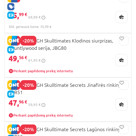
GERA KAINA
55,
99 €
E-KAINA
69,99 €
30d. geriausia kaina: 55,99 €
-20%
MONSTER HIGH Skulltimates Klodinos siurprizas,
Hauntlywood serija, JBG80
E-KAINA
49,
56 €
61,95 €
Perkant papildomą prekę internetu
-20%
MONSTER HIGH Skulltimate Secrets Jinafirės rinkinys,
JDR51
E-KAINA
47,
96 €
59,95 €
Perkant papildomą prekę internetu
-20%
MONSTER HIGH Skulltimate Secrets Lagūnos rinkinys,