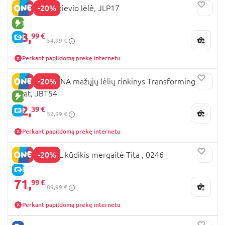
-20%
MOANA pusdievio lėlė, JLP17
NAUJA PREKĖ
43,
99 €
E-KAINA
54,99 €
Perkant papildomą prekę internetu
-20%
DISNEY MOANA mažųjų lėlių rinkinys Transforming
Boat, JBT54
NAUJA PREKĖ
42,
39 €
E-KAINA
52,99 €
Perkant papildomą prekę internetu
-20%
NINES D'ONIL kūdikis mergaitė Tita , 0246
E-KAINA
71,
99 €
89,99 €
Perkant papildomą prekę internetu