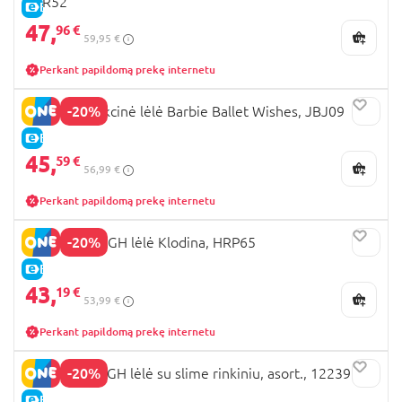
JDR52
E-KAINA
47,
96 €
59,95 €
Perkant papildomą prekę internetu
-20%
BARBIE kolekcinė lėlė Barbie Ballet Wishes, JBJ09
E-KAINA
45,
59 €
56,99 €
Perkant papildomą prekę internetu
-20%
MONSTER HIGH lėlė Klodina, HRP65
E-KAINA
43,
19 €
53,99 €
Perkant papildomą prekę internetu
-20%
RAINBOW HIGH lėlė su slime rinkiniu, asort., 122395
E-KAINA