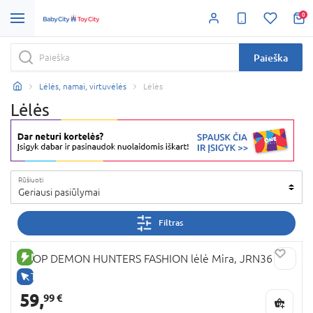
0
Paieška
Lėlės, namai, virtuvėlės
Lėlės
Lėlės
Rūšiuoti
Geriausi pasiūlymai
Filtras
NAUJA PREKĖ
KPOP DEMON HUNTERS FASHION lėlė Mira, JRN36
TIK INTERNETU
59,
99 €