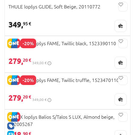
THULE lopšys GLIDE, Soft Beige, 20110772
349,
95 €
-20%
MAXI COSI lopšys FAME, Twillic black, 1523390110
279,
20 €
349,00 €
-20%
MAXI COSI lopšys FAME, Twillic truffle, 1523470110
279,
20 €
349,00 €
CYBEX lopšys Balios S/Talos S LUX, Almond beige,
522005267
GERA KAINA
248,
90 €
E-KAINA