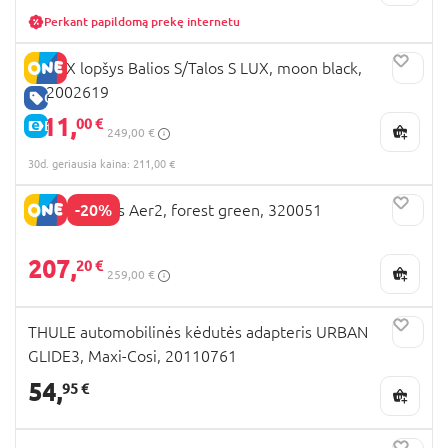
Perkant papildomą prekę internetu
CYBEX lopšys Balios S/Talos S LUX, moon black,
522002619
GERA KAINA
211,
00 €
E-KAINA
249,00 €
30d. geriausia kaina: 211,00 €
-20%
JOOLZ lopšys Aer2, forest green, 320051
207,
20 €
259,00 €
THULE automobilinės kėdutės adapteris URBAN
GLIDE3, Maxi-Cosi, 20110761
54,
95 €