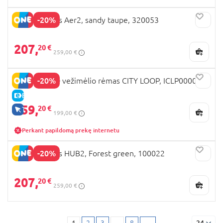
-20%
JOOLZ lopšys Aer2, sandy taupe, 320053
207,
20 €
259,00 €
-20%
PEG PEREGO vežimėlio rėmas CITY LOOP, ICLP000009
E-KAINA
159,
20 €
TIK INTERNETU
199,00 €
Perkant papildomą prekę internetu
-20%
JOOLZ lopšys HUB2, Forest green, 100022
207,
20 €
259,00 €
1
2
3
...
8
→
24