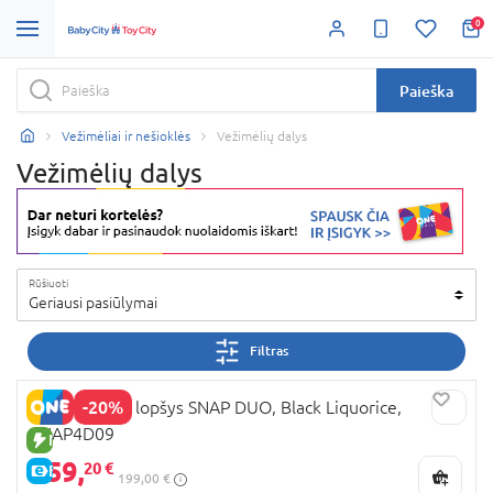
0
Paieška
Vežimėliai ir nešioklės
Vežimėlių dalys
Vežimėlių dalys
Rūšiuoti
Geriausi pasiūlymai
Filtras
-20%
VALCO BABY lopšys SNAP DUO, Black Liquorice,
SNAP4D09
NAUJA PREKĖ
159,
20 €
E-KAINA
199,00 €