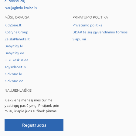
autokėdučių
Naujagimio kraitelis
MŪSŲ DRAUGAI
PRIVATUMO POLITIKA
KidZone.lt
Privatumo politika
Kotryna Group
BDAR teisių įgyvendinimo formos
ZaisluPlaneta.lt
Slapukai
BabyCity.lv
BabyCity.ee
Jukukeskus.ee
ToysPlanet.lv
KidZone.lv
KidZone.ee
NAUJIENLAIŠKIS
Kiekvieną mėnesį mes turime
ypatingų pasiūlymų! Prisijunk prie
mūsų ir apie juos sužinok pirmas!
Registruotis