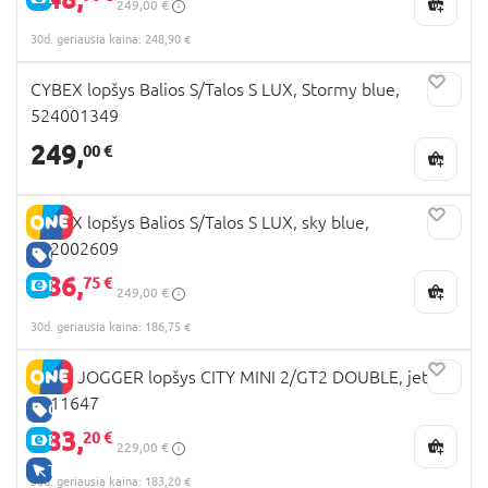
249,00 €
30d. geriausia kaina: 248,90 €
CYBEX lopšys Balios S/Talos S LUX, Stormy blue,
524001349
249,
00 €
CYBEX lopšys Balios S/Talos S LUX, sky blue,
522002609
GERA KAINA
186,
75 €
E-KAINA
249,00 €
30d. geriausia kaina: 186,75 €
BABY JOGGER lopšys CITY MINI 2/GT2 DOUBLE, jet,
2111647
GERA KAINA
183,
20 €
E-KAINA
229,00 €
TIK INTERNETU
30d. geriausia kaina: 183,20 €