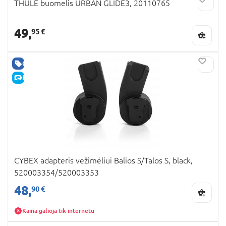
THULE buomelis URBAN GLIDE3, 20110765
49,
95 €
GERA KAINA
E-KAINA
CYBEX adapteris vežimėliui Balios S/Talos S, black,
520003354/520003353
48,
90 €
Kaina galioja tik internetu