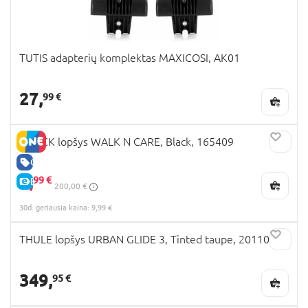
TUTIS adapterių komplektas MAXICOSI, AK01
27,
99 €
HAUCK lopšys WALK N CARE, Black, 165409
GERA KAINA
9,
99 €
E-KAINA
200,00 €
30d. geriausia kaina: 9,99 €
THULE lopšys URBAN GLIDE 3, Tinted taupe, 20110777
349,
95 €