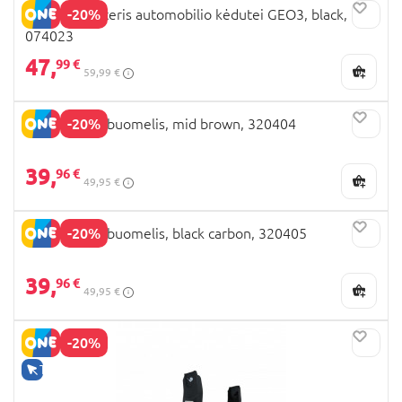
-20%
JOOLZ adapteris automobilio kėdutei GEO3, black,
074023
47,
99 €
59,99 €
-20%
JOOLZ Aer2 buomelis, mid brown, 320404
39,
96 €
49,95 €
-20%
JOOLZ Aer2 buomelis, black carbon, 320405
39,
96 €
49,95 €
-20%
TIK INTERNETU