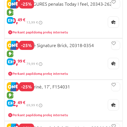
-25%
LEGO MINIFIGURES penalas Today I feel, 20343-2623
NAUJA PREKĖ
10,
49 €
E-KAINA
13,99 €
Perkant papildomą prekę internetu
-25%
LEGO kuprinė Signature Brick, 20318-0354
NAUJA PREKĖ
59,
99 €
E-KAINA
79,99 €
Perkant papildomą prekę internetu
-25%
KUROMI kuprinė, 17', F154031
NAUJA PREKĖ
52,
49 €
E-KAINA
69,99 €
Perkant papildomą prekę internetu