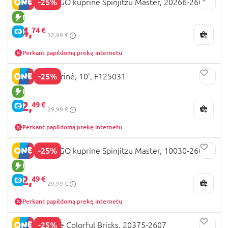
-25%
LEGO NINJAGO kuprinė Spinjitzu Master, 20266-2601
NAUJA PREKĖ
24,
74 €
E-KAINA
32,99 €
Perkant papildomą prekę internetu
-25%
KUROMI kuprinė, 10', F125031
NAUJA PREKĖ
22,
49 €
E-KAINA
29,99 €
Perkant papildomą prekę internetu
-25%
LEGO NINJAGO kuprinė Spinjitzu Master, 10030-2601
NAUJA PREKĖ
22,
49 €
E-KAINA
29,99 €
Perkant papildomą prekę internetu
-25%
LEGO kuprinė Colorful Bricks, 20375-2607