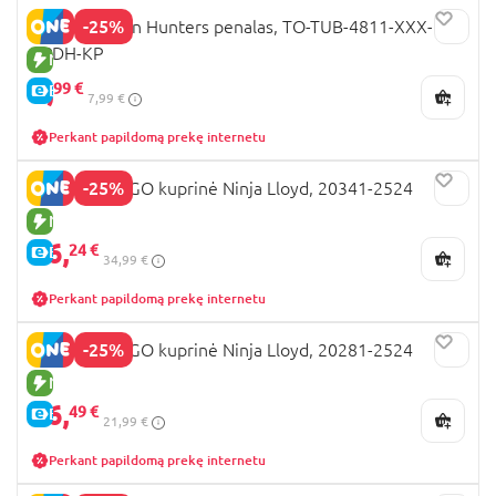
-25%
K-POP Demon Hunters penalas, TO-TUB-4811-XXX-
KPDH-KP
NAUJA PREKĖ
5,
99 €
E-KAINA
7,99 €
Perkant papildomą prekę internetu
-25%
LEGO NINJAGO kuprinė Ninja Lloyd, 20341-2524
NAUJA PREKĖ
26,
24 €
E-KAINA
34,99 €
Perkant papildomą prekę internetu
-25%
LEGO NINJAGO kuprinė Ninja Lloyd, 20281-2524
NAUJA PREKĖ
16,
49 €
E-KAINA
21,99 €
Perkant papildomą prekę internetu