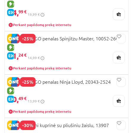
NAUJA PREKĖ
14,
99 €
E-KAINA
19,99 €
Perkant papildomą prekę internetu
-25%
LEGO NINJAGO penalas Spinjitzu Master, 10052-2601
NAUJA PREKĖ
11,
24 €
E-KAINA
14,99 €
Perkant papildomą prekę internetu
-25%
LEGO NINJAGO penalas Ninja Lloyd, 20343-2524
NAUJA PREKĖ
10,
49 €
E-KAINA
13,99 €
Perkant papildomą prekę internetu
-30%
PERLETTI Mini kuprinė su pliušiniu žaislu, 13907