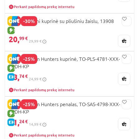
Perkant papildomą prekę internetu
-30%
PERLETTI Mini kuprinė su pliušiniu žaislu, 13908
NAUJA PREKĖ
20,
99 €
29,99 €
-25%
K-POP Demon Hunters kuprinė, TO-PLS-4781-XXX-
KPDH-KP
NAUJA PREKĖ
18,
74 €
E-KAINA
24,99 €
Perkant papildomą prekę internetu
-25%
K-POP Demon Hunters penalas, TO-SAS-4798-XXX-
KPDH-KP
NAUJA PREKĖ
11,
24 €
E-KAINA
14,99 €
Perkant papildomą prekę internetu