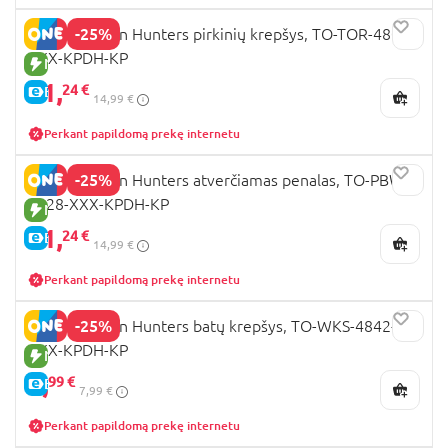
-25%
K-POP Demon Hunters pirkinių krepšys, TO-TOR-4804-
XXX-KPDH-KP
NAUJA PREKĖ
11,
24 €
E-KAINA
14,99 €
Perkant papildomą prekę internetu
-25%
K-POP Demon Hunters atverčiamas penalas, TO-PBW-
4828-XXX-KPDH-KP
NAUJA PREKĖ
11,
24 €
E-KAINA
14,99 €
Perkant papildomą prekę internetu
-25%
K-POP Demon Hunters batų krepšys, TO-WKS-4842-
XXX-KPDH-KP
NAUJA PREKĖ
5,
99 €
E-KAINA
7,99 €
Perkant papildomą prekę internetu