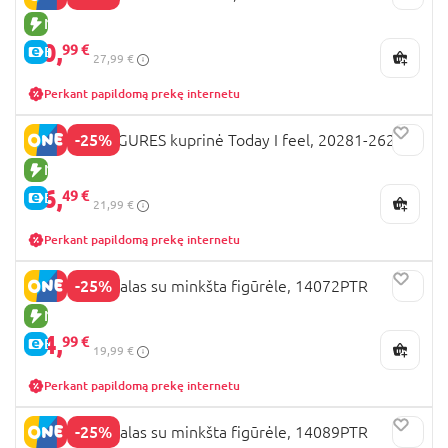
NAUJA PREKĖ
20,
99 €
E-KAINA
27,99 €
Perkant papildomą prekę internetu
-25%
LEGO MINIFIGURES kuprinė Today I feel, 20281-2623
NAUJA PREKĖ
16,
49 €
E-KAINA
21,99 €
Perkant papildomą prekę internetu
-25%
KUROMI penalas su minkšta figūrėle, 14072PTR
NAUJA PREKĖ
14,
99 €
E-KAINA
19,99 €
Perkant papildomą prekę internetu
-25%
KUROMI penalas su minkšta figūrėle, 14089PTR