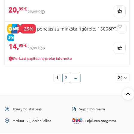
20,
99 €
29,99 €
-25%
HELLO KITTY penalas su minkšta figūrėle, 13006PTR
E-KAINA
14,
99 €
19,99 €
Perkant papildomą prekę internetu
1
2
→
24
Užsakymo statusas
Grąžinimo forma
Parduotuvių darbo laikas
Lojalumo programa