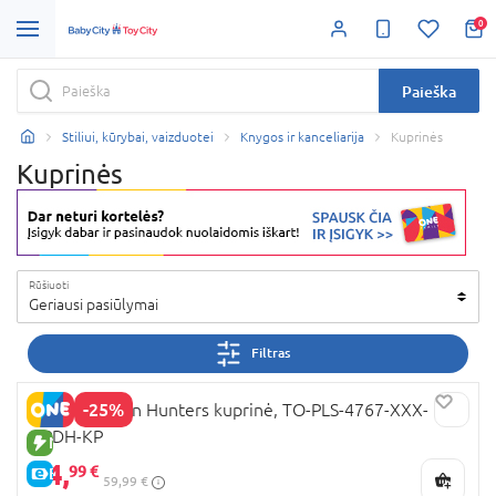
0
Paieška
Stiliui, kūrybai, vaizduotei
Knygos ir kanceliarija
Kuprinės
Kuprinės
Rūšiuoti
Geriausi pasiūlymai
Filtras
-25%
K-POP Demon Hunters kuprinė, TO-PLS-4767-XXX-
KPDH-KP
NAUJA PREKĖ
44,
99 €
E-KAINA
59,99 €