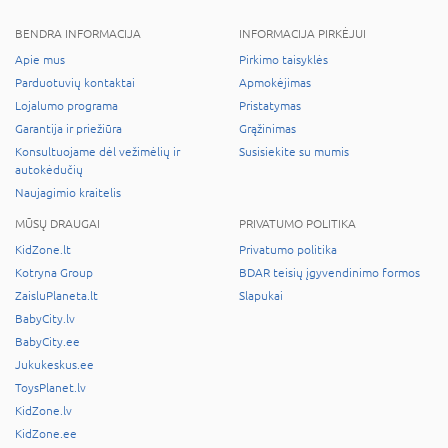
BENDRA INFORMACIJA
INFORMACIJA PIRKĖJUI
Apie mus
Pirkimo taisyklės
Parduotuvių kontaktai
Apmokėjimas
Lojalumo programa
Pristatymas
Garantija ir priežiūra
Grąžinimas
Konsultuojame dėl vežimėlių ir
Susisiekite su mumis
autokėdučių
Naujagimio kraitelis
MŪSŲ DRAUGAI
PRIVATUMO POLITIKA
KidZone.lt
Privatumo politika
Kotryna Group
BDAR teisių įgyvendinimo formos
ZaisluPlaneta.lt
Slapukai
BabyCity.lv
BabyCity.ee
Jukukeskus.ee
ToysPlanet.lv
KidZone.lv
KidZone.ee