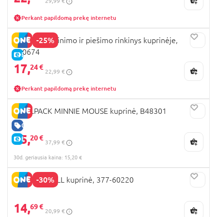
29,99 €
Perkant papildomą prekę internetu
-25%
STITCH spalvinimo ir piešimo rinkinys kuprinėje,
110674
E-KAINA
17,
24 €
22,99 €
Perkant papildomą prekę internetu
COOLPACK MINNIE MOUSE kuprinė, B48301
GERA KAINA
15,
20 €
E-KAINA
37,99 €
30d. geriausia kaina: 15,20 €
-30%
DRAGON BALL kuprinė, 377-60220
14,
69 €
20,99 €