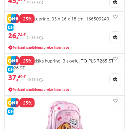
45,
64,99 €
-25%
MINECRAFT kuprinė, 35 x 26 x 18 cm, 166509240
E-KAINA
26,
24 €
34,99 €
Perkant papildomą prekę internetu
-25%
ST.RIGHT vaikiška kuprinė, 3 skyrių, TO-PLS-7265-STR-
BP26-ST
E-KAINA
37,
49 €
49,99 €
Perkant papildomą prekę internetu
-25%
E-KAINA