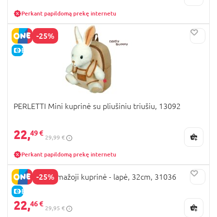
Perkant papildomą prekę internetu
-25%
E-KAINA
PERLETTI Mini kuprinė su pliušiniu triušiu, 13092
22,
49 €
29,99 €
Perkant papildomą prekę internetu
-25%
DEGLINGOS mažoji kuprinė - lapė, 32cm, 31036
E-KAINA
22,
46 €
29,95 €