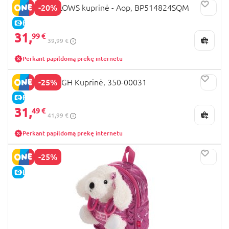
-20%
SQUISHMALLOWS kuprinė - Aop, BP514824SQM
E-KAINA
31,
99 €
39,99 €
Perkant papildomą prekę internetu
-25%
MONSTER HIGH Kuprinė, 350-00031
E-KAINA
31,
49 €
41,99 €
Perkant papildomą prekę internetu
-25%
E-KAINA