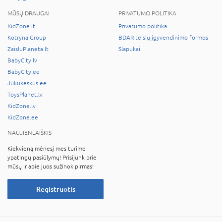
MŪSŲ DRAUGAI
PRIVATUMO POLITIKA
KidZone.lt
Privatumo politika
Kotryna Group
BDAR teisių įgyvendinimo formos
ZaisluPlaneta.lt
Slapukai
BabyCity.lv
BabyCity.ee
Jukukeskus.ee
ToysPlanet.lv
KidZone.lv
KidZone.ee
NAUJIENLAIŠKIS
Kiekvieną mėnesį mes turime
ypatingų pasiūlymų! Prisijunk prie
mūsų ir apie juos sužinok pirmas!
Registruotis