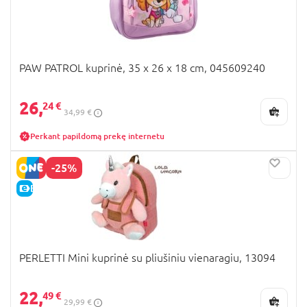
PAW PATROL kuprinė, 35 x 26 x 18 cm, 045609240
26,
24 €
34,99 €
Perkant papildomą prekę internetu
-25%
E-KAINA
PERLETTI Mini kuprinė su pliušiniu vienaragiu, 13094
22,
49 €
29,99 €