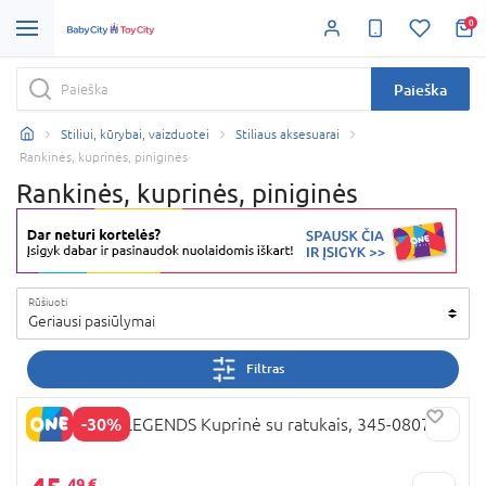
0
Paieška
Stiliui, kūrybai, vaizduotei
Stiliaus aksesuarai
Rankinės, kuprinės, piniginės
Rankinės, kuprinės, piniginės
Rūšiuoti
Geriausi pasiūlymai
Filtras
-30%
LEAGUE OF LEGENDS Kuprinė su ratukais, 345-08074
49 €