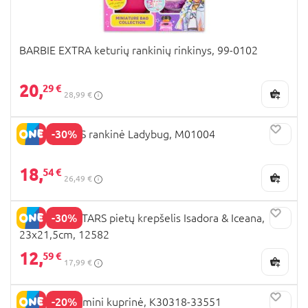
BARBIE EXTRA keturių rankinių rinkinys, 99-0102
20,
29 €
28,99 €
-30%
MIRACULOUS rankinė Ladybug, M01004
18,
54 €
26,49 €
-30%
NEBULOUS STARS pietų krepšelis Isadora & Iceana,
23x21,5cm, 12582
12,
59 €
17,99 €
-20%
DREAM POP mini kuprinė, K30318-33551