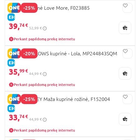
-25%
STITCH kuprinė Love More, F023885
E-KAINA
39,
74 €
52,99 €
Perkant papildomą prekę internetu
-20%
SQUISHMALLOWS kuprinė - Lola, MP244843SQM
E-KAINA
35,
99 €
44,99 €
Perkant papildomą prekę internetu
-25%
STITCH DISNEY Maža kuprinė rožinė, F152004
E-KAINA
33,
74 €
44,99 €
Perkant papildomą prekę internetu