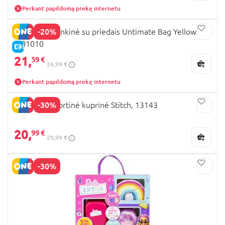
Perkant papildomą prekę internetu
-20%
SWOPPOP rankinė su priedais Untimate Bag Yellow,
M01010
E-KAINA
21,
59 €
26,99 €
Perkant papildomą prekę internetu
-30%
PERLETTI Sportinė kuprinė Stitch, 13143
20,
99 €
29,99 €
-30%