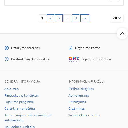
1
2
3
...
9
→
24
Užsakymo statusas
Grąžinimo forma
Parduotuvių darbo laikas
Lojalumo programa
BENDRA INFORMACIJA
INFORMACIJA PIRKĖJUI
Apie mus
Pirkimo taisyklės
Parduotuvių kontaktai
Apmokėjimas
Lojalumo programa
Pristatymas
Garantija ir priežiūra
Grąžinimas
Konsultuojame dėl vežimėlių ir
Susisiekite su mumis
autokėdučių
Naujagimio kraitelis