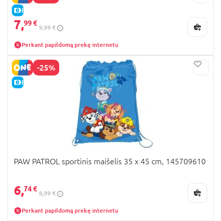
E-KAINA
7,
99 €
9,99 €
Perkant papildomą prekę internetu
-25%
E-KAINA
PAW PATROL sportinis maišelis 35 x 45 cm, 145709610
6,
74 €
8,99 €
Perkant papildomą prekę internetu