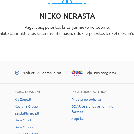
NIEKO NERASTA
Pagal Jūsų paieškos kriterijus nieko neradome.
kite pasirinkti kitus kriterijus arba pasinaudokite paieškos laukeliu esančiu
Parduotuvių darbo laikas
Lojalumo programa
MŪSŲ DRAUGAI
PRIVATUMO POLITIKA
KidZone.lt
Privatumo politika
Kotryna Group
BDAR teisių įgyvendinimo
formos
ZaisluPlaneta.lt
Slapukai
BabyCity.lv
BabyCity.ee