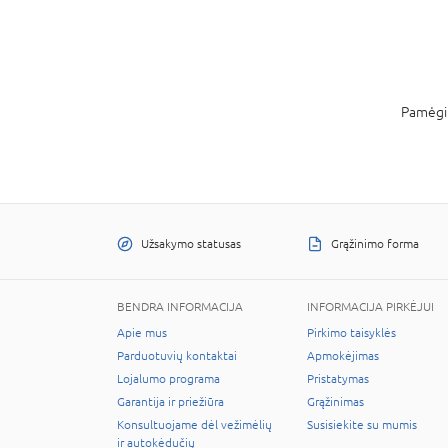
Pamėgin
Užsakymo statusas
Grąžinimo forma
BENDRA INFORMACIJA
INFORMACIJA PIRKĖJUI
Apie mus
Pirkimo taisyklės
Parduotuvių kontaktai
Apmokėjimas
Lojalumo programa
Pristatymas
Garantija ir priežiūra
Grąžinimas
Konsultuojame dėl vežimėlių
Susisiekite su mumis
ir autokėdučių