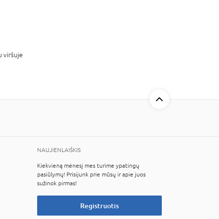
 viršuje
NAUJIENLAIŠKIS
Kiekvieną mėnesį mes turime ypatingų
pasiūlymų! Prisijunk prie mūsų ir apie juos
sužinok pirmas!
Registruotis