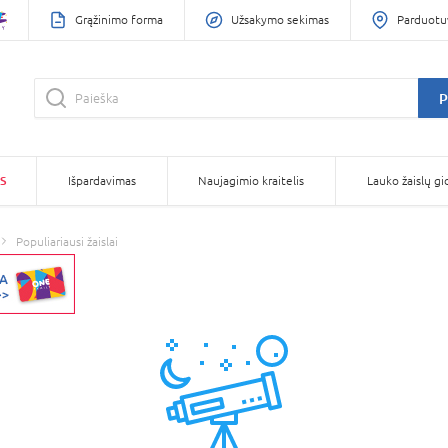
Grąžinimo forma
Užsakymo sekimas
Parduotu
P
S
Išpardavimas
Naujagimio kraitelis
Lauko žaislų gi
Populiariausi žaislai