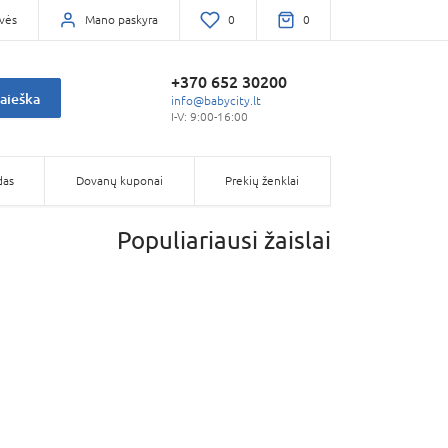
vės
Mano paskyra
0
0
+370 652 30200
aieška
info@babycity.lt
I-V: 9:00-16:00
das
Dovanų kuponai
Prekių ženklai
Populiariausi žaislai