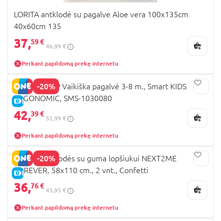
LORITA antklodė su pagalve Aloe vera 100x135cm
40x60cm 135
37,
59 €
46,99 €
Perkant papildomą prekę internetu
-20%
SMARTSLEEP Vaikiška pagalvė 3-8 m., Smart KIDS
ERGONOMIC, SMS-1030080
E-KAINA
42,
39 €
52,99 €
Perkant papildomą prekę internetu
-20%
CHICCO paklodės su guma lopšiukui NEXT2ME
FOREVER, 58x110 cm., 2 vnt., Confetti
E-KAINA
36,
76 €
45,95 €
Perkant papildomą prekę internetu