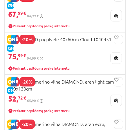
E-KAINA
67,
99 €
84,99 €
Perkant papildomą prekę internetu
-20%
TRAUMELAND pagalvėlė 40x60cm Cloud T040451
E-KAINA
75,
99 €
94,99 €
Perkant papildomą prekę internetu
-20%
MILLI pledas merino vilna DIAMOND, aran light camel,
100x130cm
E-KAINA
52,
72 €
65,90 €
Perkant papildomą prekę internetu
-20%
MILLI pledas merino vilna DIAMOND, aran ecru,