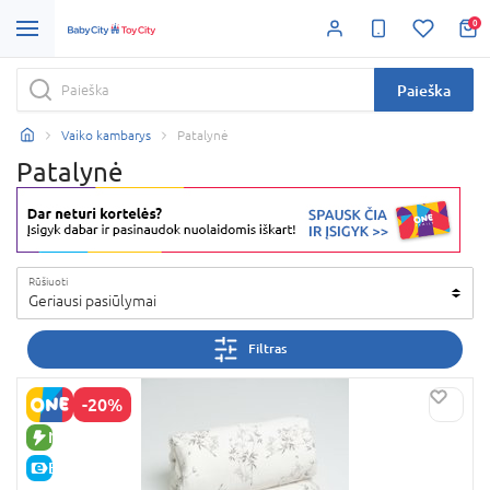
0
Paieška
Vaiko kambarys
Patalynė
Patalynė
Rūšiuoti
Geriausi pasiūlymai
Filtras
-20%
NAUJA PREKĖ
E-KAINA