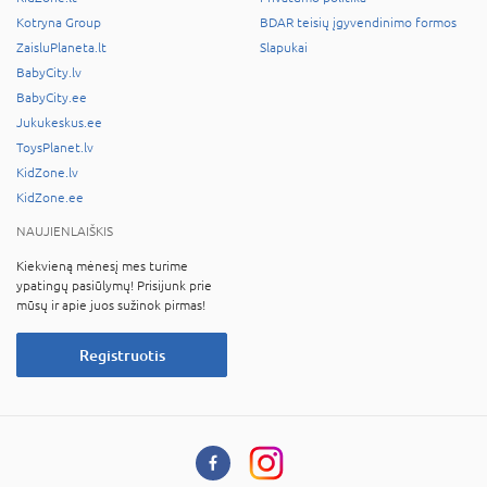
Kotryna Group
BDAR teisių įgyvendinimo formos
ZaisluPlaneta.lt
Slapukai
BabyCity.lv
BabyCity.ee
Jukukeskus.ee
ToysPlanet.lv
KidZone.lv
KidZone.ee
NAUJIENLAIŠKIS
Kiekvieną mėnesį mes turime
ypatingų pasiūlymų! Prisijunk prie
mūsų ir apie juos sužinok pirmas!
Registruotis