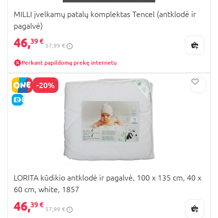
MILLI įvelkamų patalų komplektas Tencel (antklodė ir
pagalvė)
46,
39 €
57,99 €
Perkant papildomą prekę internetu
-20%
E-KAINA
LORITA kūdikio antklodė ir pagalvė, 100 x 135 cm, 40 x
60 cm, white, 1857
46,
39 €
57,99 €