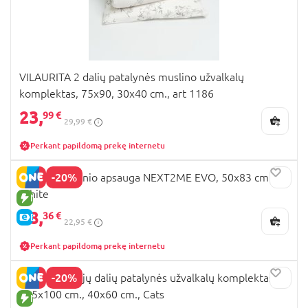
VILAURITA 2 dalių patalynės muslino užvalkalų
komplektas, 75x90, 30x40 cm., art 1186
23,
99 €
29,99 €
Perkant papildomą prekę internetu
-20%
CHICCO čiužinio apsauga NEXT2ME EVO, 50x83 cm.,
White
NAUJA PREKĖ
18,
36 €
E-KAINA
22,95 €
Perkant papildomą prekę internetu
-20%
MIMINU dviejų dalių patalynės užvalkalų komplektas,
135x100 cm., 40x60 cm., Cats
NAUJA PREKĖ