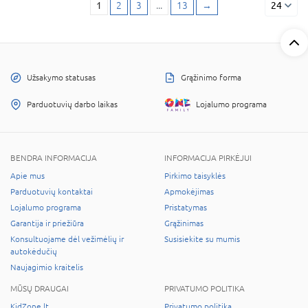
1
2
3
...
13
→
24
Užsakymo statusas
Grąžinimo forma
Parduotuvių darbo laikas
Lojalumo programa
BENDRA INFORMACIJA
INFORMACIJA PIRKĖJUI
Apie mus
Pirkimo taisyklės
Parduotuvių kontaktai
Apmokėjimas
Lojalumo programa
Pristatymas
Garantija ir priežiūra
Grąžinimas
Konsultuojame dėl vežimėlių ir
Susisiekite su mumis
autokėdučių
Naujagimio kraitelis
MŪSŲ DRAUGAI
PRIVATUMO POLITIKA
KidZone.lt
Privatumo politika