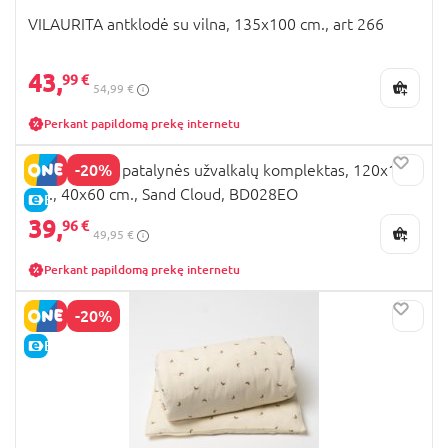
VILAURITA antklodė su vilna, 135x100 cm., art 266
43,
99 €
54,99 €
Perkant papildomą prekę internetu
-20%
SNUZ 2 dalių patalynės užvalkalų komplektas, 120x100
cm., 40x60 cm., Sand Cloud, BD028EO
E-KAINA
39,
96 €
49,95 €
Perkant papildomą prekę internetu
-20%
E-KAINA