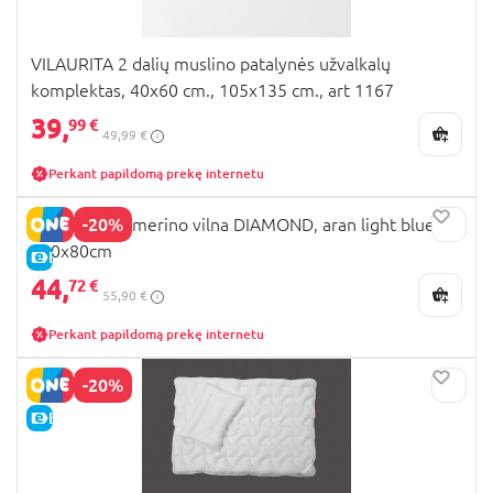
VILAURITA 2 dalių muslino patalynės užvalkalų
komplektas, 40x60 cm., 105x135 cm., art 1167
39,
99 €
49,99 €
Perkant papildomą prekę internetu
-20%
MILLI pledas merino vilna DIAMOND, aran light blue,
100x80cm
E-KAINA
44,
72 €
55,90 €
Perkant papildomą prekę internetu
-20%
E-KAINA