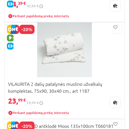
34,
39 €
E-KAINA
42,99 €
Perkant papildomą prekę internetu
-20%
NAUJA PREKĖ
E-KAINA
VILAURITA 2 dalių patalynės muslino užvalkalų
komplektas, 75x90, 30x40 cm., art 1187
23,
99 €
29,99 €
Perkant papildomą prekę internetu
-20%
TRAUMELAND antklodė Moos 135x100cm T060181