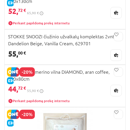
100x130cm
E-KAINA
52,
72 €
65,90 €
Perkant papildomą prekę internetu
STOKKE SNOOZI čiužinio užvalkalų komplektas 2vnt.
Dandelion Beige, Vanilla Cream, 629701
55,
00 €
-20%
MILLI pledas merino vilna DIAMOND, aran coffee,
100x80cm
E-KAINA
44,
72 €
55,90 €
Perkant papildomą prekę internetu
-20%
E-KAINA