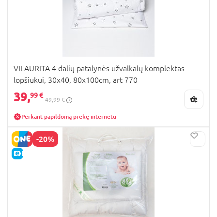
VILAURITA 4 dalių patalynės užvalkalų komplektas
lopšiukui, 30x40, 80x100cm, art 770
39,
99 €
49,99 €
Perkant papildomą prekę internetu
-20%
E-KAINA