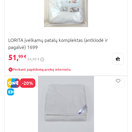
LORITA įvelkamų patalų komplektas (antklodė ir
pagalvė) 1699
51,
99 €
64,99 €
Perkant papildomą prekę internetu
-20%
E-KAINA