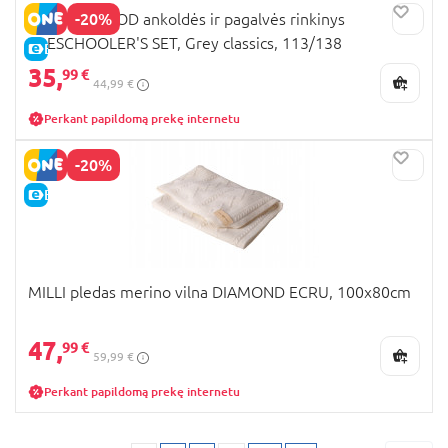
-20%
MOTHERHOOD ankoldės ir pagalvės rinkinys
PRESCHOOLER'S SET, Grey classics, 113/138
E-KAINA
35,
99 €
44,99 €
Perkant papildomą prekę internetu
-20%
E-KAINA
MILLI pledas merino vilna DIAMOND ECRU, 100x80cm
47,
99 €
59,99 €
Perkant papildomą prekę internetu