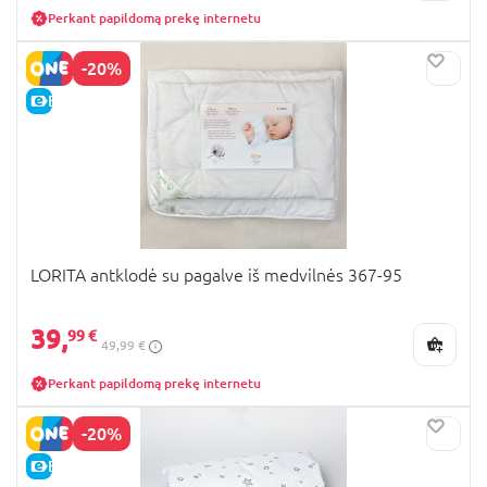
Perkant papildomą prekę internetu
-20%
E-KAINA
LORITA antklodė su pagalve iš medvilnės 367-95
39,
99 €
49,99 €
Perkant papildomą prekę internetu
-20%
E-KAINA