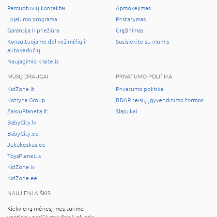
Parduotuvių kontaktai
Apmokėjimas
Lojalumo programa
Pristatymas
Garantija ir priežiūra
Grąžinimas
Konsultuojame dėl vežimėlių ir
Susisiekite su mumis
autokėdučių
Naujagimio kraitelis
MŪSŲ DRAUGAI
PRIVATUMO POLITIKA
KidZone.lt
Privatumo politika
Kotryna Group
BDAR teisių įgyvendinimo formos
ZaisluPlaneta.lt
Slapukai
BabyCity.lv
BabyCity.ee
Jukukeskus.ee
ToysPlanet.lv
KidZone.lv
KidZone.ee
NAUJIENLAIŠKIS
Kiekvieną mėnesį mes turime