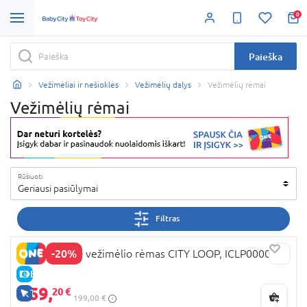
0
Paieška
Vežimėliai ir nešioklės
Vežimėlių dalys
Vežimėlių rėmai
Vežimėlių rėmai
Rūšiuoti
Geriausi pasiūlymai
Filtras
-20%
PEG PEREGO vežimėlio rėmas CITY LOOP, ICLP000009
E-KAINA
159,
20 €
TIK INTERNETU
199,00 €