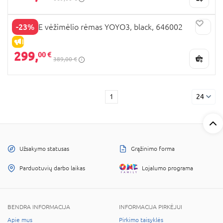
-23%
STOKKE vėžimėlio rėmas YOYO3, black, 646002
IŠPARDAVIMAS
299,
00 €
389,00 €
1
24
Užsakymo statusas
Grąžinimo forma
Parduotuvių darbo laikas
Lojalumo programa
BENDRA INFORMACIJA
INFORMACIJA PIRKĖJUI
Apie mus
Pirkimo taisyklės