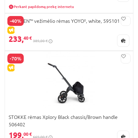
Perkant papildomą prekę internetu
-40%
BABYZEN™ vežimėlio rėmas YOYO², white, 595101
IŠPARDAVIMAS
233,
40 €
389,00 €
-70%
IŠPARDAVIMAS
STOKKE rėmas Xplory Black chassis/Brown handle
506402
199,
00 €
669,00 €