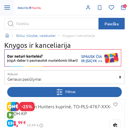
0
Paieška
Stiliui, kūrybai, vaizduotei
Knygos ir kanceliarija
Knygos ir kanceliarija
Rūšiuoti
Geriausi pasiūlymai
Filtras
-25%
K-POP Demon Hunters kuprinė, TO-PLS-4767-XXX-
KPDH-KP
NAUJA PREKĖ
44,
99 €
E-KAINA
59,99 €