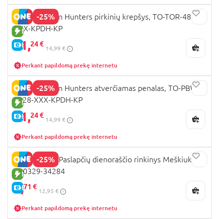
-25%
K-POP Demon Hunters pirkinių krepšys, TO-TOR-4804-
XXX-KPDH-KP
NAUJA PREKĖ
11,
24 €
E-KAINA
14,99 €
Perkant papildomą prekę internetu
-25%
K-POP Demon Hunters atverčiamas penalas, TO-PBW-
4828-XXX-KPDH-KP
NAUJA PREKĖ
11,
24 €
E-KAINA
14,99 €
Perkant papildomą prekę internetu
-25%
DREAM POP Paslapčių dienoraščio rinkinys Meškiukas,
K30329-34284
NAUJA PREKĖ
9,
71 €
E-KAINA
12,95 €
Perkant papildomą prekę internetu