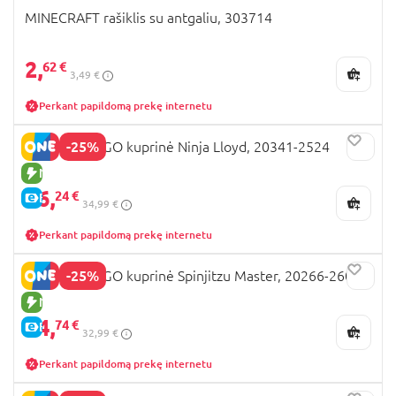
MINECRAFT rašiklis su antgaliu, 303714
2,
62 €
3,49 €
Perkant papildomą prekę internetu
-25%
LEGO NINJAGO kuprinė Ninja Lloyd, 20341-2524
NAUJA PREKĖ
26,
24 €
E-KAINA
34,99 €
Perkant papildomą prekę internetu
-25%
LEGO NINJAGO kuprinė Spinjitzu Master, 20266-2601
NAUJA PREKĖ
24,
74 €
E-KAINA
32,99 €
Perkant papildomą prekę internetu