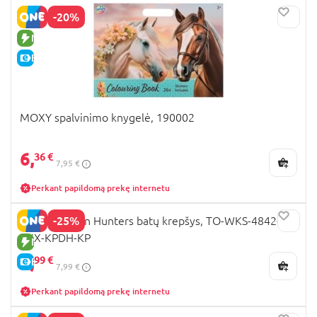
-20%
NAUJA PREKĖ
E-KAINA
MOXY spalvinimo knygelė, 190002
6,
36 €
7,95 €
Perkant papildomą prekę internetu
-25%
K-POP Demon Hunters batų krepšys, TO-WKS-4842-
XXX-KPDH-KP
NAUJA PREKĖ
5,
99 €
E-KAINA
7,99 €
Perkant papildomą prekę internetu