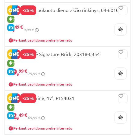
-25%
HELLO KITTY pūkuoto dienoraščio rinkinys, 04-6010
NAUJA PREKĖ
7,
49 €
E-KAINA
9,99 €
Perkant papildomą prekę internetu
-25%
LEGO kuprinė Signature Brick, 20318-0354
NAUJA PREKĖ
59,
99 €
E-KAINA
79,99 €
Perkant papildomą prekę internetu
-25%
KUROMI kuprinė, 17', F154031
NAUJA PREKĖ
52,
49 €
E-KAINA
69,99 €
Perkant papildomą prekę internetu