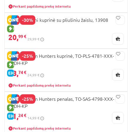
Perkant papildomą prekę internetu
-30%
PERLETTI Mini kuprinė su pliušiniu žaislu, 13908
NAUJA PREKĖ
20,
99 €
29,99 €
-25%
K-POP Demon Hunters kuprinė, TO-PLS-4781-XXX-
KPDH-KP
NAUJA PREKĖ
18,
74 €
E-KAINA
24,99 €
Perkant papildomą prekę internetu
-25%
K-POP Demon Hunters penalas, TO-SAS-4798-XXX-
KPDH-KP
NAUJA PREKĖ
11,
24 €
E-KAINA
14,99 €
Perkant papildomą prekę internetu