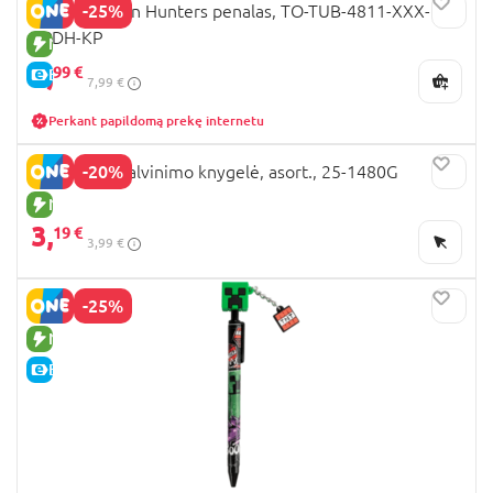
-25%
K-POP Demon Hunters penalas, TO-TUB-4811-XXX-
KPDH-KP
NAUJA PREKĖ
5,
99 €
E-KAINA
7,99 €
Perkant papildomą prekę internetu
-20%
CRAYOLA spalvinimo knygelė, asort., 25-1480G
NAUJA PREKĖ
3,
19 €
3,99 €
-25%
NAUJA PREKĖ
E-KAINA