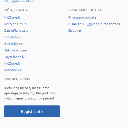
Naujagimio kraitelis
MŪSŲ DRAUGAI
PRIVATUMO POLITIKA
KidZone.lt
Privatumo politika
Kotryna Group
BDAR teisių įgyvendinimo formos
ZaisluPlaneta.lt
Slapukai
BabyCity.lv
BabyCity.ee
Jukukeskus.ee
ToysPlanet.lv
KidZone.lv
KidZone.ee
NAUJIENLAIŠKIS
Kiekvieną mėnesį mes turime
ypatingų pasiūlymų! Prisijunk prie
mūsų ir apie juos sužinok pirmas!
Registruotis