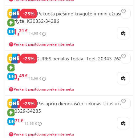
-25%
DREAM POP Pūkuota piešimo knygutė ir mini užrašinė
Varlytė, K30332-34286
NAUJA PREKĖ
11,
21 €
E-KAINA
14,95 €
Perkant papildomą prekę internetu
-25%
LEGO MINIFIGURES penalas Today I feel, 20343-2623
NAUJA PREKĖ
10,
49 €
E-KAINA
13,99 €
Perkant papildomą prekę internetu
-25%
DREAM POP Paslapčių dienoraščio rinkinys Triušiukas,
K30329-34285
NAUJA PREKĖ
9,
71 €
E-KAINA
12,95 €
Perkant papildomą prekę internetu