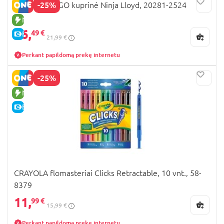
-25%
LEGO NINJAGO kuprinė Ninja Lloyd, 20281-2524
NAUJA PREKĖ
16,
49 €
E-KAINA
21,99 €
Perkant papildomą prekę internetu
-25%
NAUJA PREKĖ
E-KAINA
CRAYOLA flomasteriai Clicks Retractable, 10 vnt., 58-
8379
11,
99 €
15,99 €
Perkant papildomą prekę internetu