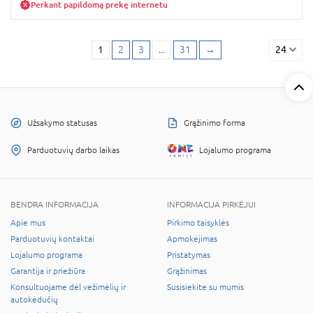
Perkant papildomą prekę internetu
1
2
3
...
31
→
24
Užsakymo statusas
Grąžinimo forma
Parduotuvių darbo laikas
Lojalumo programa
BENDRA INFORMACIJA
INFORMACIJA PIRKĖJUI
Apie mus
Pirkimo taisyklės
Parduotuvių kontaktai
Apmokėjimas
Lojalumo programa
Pristatymas
Garantija ir priežiūra
Grąžinimas
Konsultuojame dėl vežimėlių ir
Susisiekite su mumis
autokėdučių