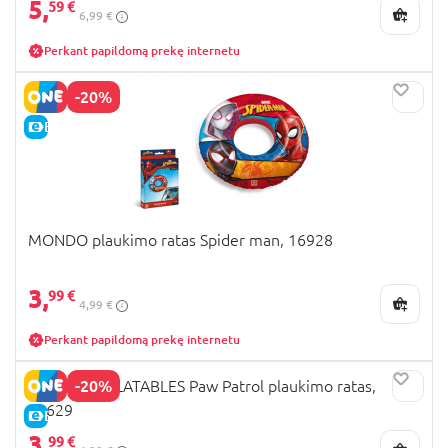
5,
59 €
6,99 €
Perkant papildomą prekę internetu
-20%
E-KAINA
MONDO plaukimo ratas Spider man, 16928
3,
99 €
4,99 €
Perkant papildomą prekę internetu
-20%
MONDO INFLATABLES Paw Patrol plaukimo ratas,
16629
E-KAINA
3,
99 €