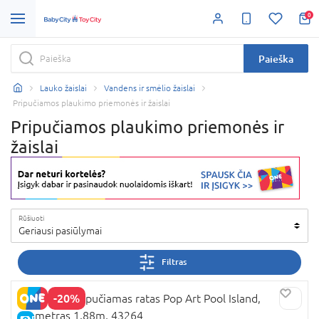
0
Paieška
Lauko žaislai
Vandens ir smėlio žaislai
Pripučiamos plaukimo priemonės ir žaislai
Pripučiamos plaukimo priemonės ir
žaislai
Rūšiuoti
Geriausi pasiūlymai
Filtras
-20%
BESTWAY pripučiamas ratas Pop Art Pool Island,
diametras 1.88m, 43264