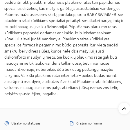
padėti išmokti plaukti: mokomasis plaukimo ratas turi papildomus
specialius dirželius, kad mažylis galėtų jaustis stabiliau vandenyje.
Patiems mažiausiesiems skirtą pordukciją siūlo BABY SWIMMER: šie
plaukimo ratai kūdikiams specialiai pritaikyti smulkutei naujagimių ir
truputį paaugusių vaikų fizionomijai. Pripučiamas plaukimo ratas
kūdikiams paprastai dedamas ant kaklo, taip leisdamas visam
kūneliui laisvai judėti vandenyje. Plaukimo ratas kūdikiui yra
specialios formos ir pagaminimo būdo: paprastai turi vietą padėti
smakrui bei vidines siūles, kurios neleidžia mažyliui jausti
diskomforto maudynių metu. Šie kūdikių plaukimo ratai gali būti
naudojami ne tik lauko vandens telkiniuose, bet ir namuose:
maudant vonioje, nebereikės dėti tiek daug pastangų mažylio
laikymui. Vaikiški plaukimo ratai internetu – puikus būdas norint
apsirūpinti maudynių atributais iš anksto! Plaukimo ratai kūdikiams,
vaikams ir suaugusiesiems patys atkeliaus į Jūsų namus vos kelių
pelytės spustelėjimų pagalba.
Užsakymo statusas
Grąžinimo forma