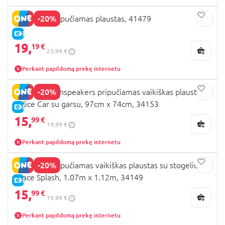
-20%
BESTWAY pripučiamas plaustas, 41479
E-KAINA
19,
19 €
23,99 €
Perkant papildomą prekę internetu
-20%
BESTWAY Funspeakers pripučiamas vaikiškas plaustas
Police Car su garsu, 97cm x 74cm, 34153
E-KAINA
15,
99 €
19,99 €
Perkant papildomą prekę internetu
-20%
BESTWAY pripučiamas vaikiškas plaustas su stogeliu
Space Splash, 1.07m x 1.12m, 34149
E-KAINA
15,
99 €
19,99 €
Perkant papildomą prekę internetu