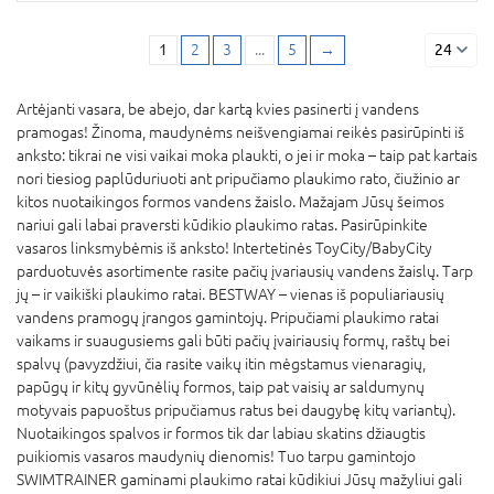
1
2
3
...
5
→
24
Artėjanti vasara, be abejo, dar kartą kvies pasinerti į vandens
pramogas! Žinoma, maudynėms neišvengiamai reikės pasirūpinti iš
anksto: tikrai ne visi vaikai moka plaukti, o jei ir moka – taip pat kartais
nori tiesiog paplūduriuoti ant pripučiamo plaukimo rato, čiužinio ar
kitos nuotaikingos formos vandens žaislo. Mažajam Jūsų šeimos
nariui gali labai praversti kūdikio plaukimo ratas. Pasirūpinkite
vasaros linksmybėmis iš anksto! Intertetinės ToyCity/BabyCity
parduotuvės asortimente rasite pačių įvariausių vandens žaislų. Tarp
jų – ir vaikiški plaukimo ratai. BESTWAY – vienas iš populiariausių
vandens pramogų įrangos gamintojų. Pripučiami plaukimo ratai
vaikams ir suaugusiems gali būti pačių įvairiausių formų, raštų bei
spalvų (pavyzdžiui, čia rasite vaikų itin mėgstamus vienaragių,
papūgų ir kitų gyvūnėlių formos, taip pat vaisių ar saldumynų
motyvais papuoštus pripučiamus ratus bei daugybę kitų variantų).
Nuotaikingos spalvos ir formos tik dar labiau skatins džiaugtis
puikiomis vasaros maudynių dienomis! Tuo tarpu gamintojo
SWIMTRAINER gaminami plaukimo ratai kūdikiui Jūsų mažyliui gali