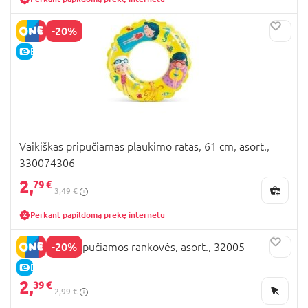
-20%
E-KAINA
Vaikiškas pripučiamas plaukimo ratas, 61 cm, asort.,
330074306
2,
79 €
3,49 €
Perkant papildomą prekę internetu
-20%
BESTWAY pripučiamos rankovės, asort., 32005
E-KAINA
2,
39 €
2,99 €