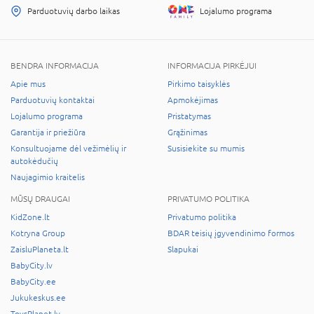
Parduotuvių darbo laikas
Lojalumo programa
BENDRA INFORMACIJA
INFORMACIJA PIRKĖJUI
Apie mus
Pirkimo taisyklės
Parduotuvių kontaktai
Apmokėjimas
Lojalumo programa
Pristatymas
Garantija ir priežiūra
Grąžinimas
Konsultuojame dėl vežimėlių ir
Susisiekite su mumis
autokėdučių
Naujagimio kraitelis
MŪSŲ DRAUGAI
PRIVATUMO POLITIKA
KidZone.lt
Privatumo politika
Kotryna Group
BDAR teisių įgyvendinimo formos
ZaisluPlaneta.lt
Slapukai
BabyCity.lv
BabyCity.ee
Jukukeskus.ee
ToysPlanet.lv