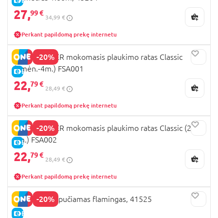
E-KAINA
27,
99 €
34,99 €
Perkant papildomą prekę internetu
-20%
SWIMTRAINER mokomasis plaukimo ratas Classic
(3mėn.-4m.) FSA001
E-KAINA
22,
79 €
28,49 €
Perkant papildomą prekę internetu
-20%
SWIMTRAINER mokomasis plaukimo ratas Classic (2-
6m.) FSA002
E-KAINA
22,
79 €
28,49 €
Perkant papildomą prekę internetu
-20%
BESTWAY pripučiamas flamingas, 41525
E-KAINA