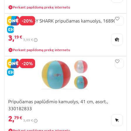
Perkant papildomą prekę internetu
-20%
MONDO BABY SHARK pripučiamas kamuolys, 16890
E-KAINA
3,
19 €
3,99 €
Perkant papildomą prekę internetu
-20%
E-KAINA
Pripučiamas paplūdimio kamuolys, 41 cm, asort.,
330182833
2,
79 €
3,49 €
Perkant papildomą prekę internetu