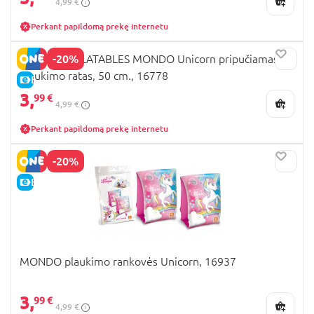
4,99 €
Perkant papildomą prekę internetu
-20%
MONDO INFLATABLES MONDO Unicorn pripučiamas
plaukimo ratas, 50 cm., 16778
E-KAINA
3,
99 €
4,99 €
Perkant papildomą prekę internetu
-20%
E-KAINA
MONDO plaukimo rankovės Unicorn, 16937
3,
99 €
4,99 €