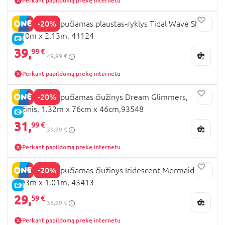
Perkant papildomą prekę internetu
-20%
BESTWAY pripučiamas plaustas-ryklys Tidal Wave Shark
3.10m x 2.13m, 41124
E-KAINA
39,
99 €
49,99 €
Perkant papildomą prekę internetu
-20%
BESTWAY pripučiamas čiužinys Dream Glimmers,
rožinis, 1.32m x 76cm x 46cm,93548
E-KAINA
31,
99 €
39,99 €
Perkant papildomą prekę internetu
-20%
BESTWAY pripučiamas čiužinys Iridescent Mermaid Tail,
1.93m x 1.01m, 43413
E-KAINA
29,
59 €
36,99 €
Perkant papildomą prekę internetu