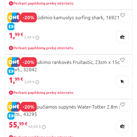
Perkant papildomą prekę internetu
-20%
MONDO paplūdimio kamuolys surfing shark, 16921
E-KAINA
1,
99 €
2,49 €
Perkant papildomą prekę internetu
-20%
BESTWAY plaukimo rankovės Fruitastic, 23cm x 15cm,
asort., 32042
E-KAINA
1,
99 €
2,49 €
Perkant papildomą prekę internetu
-20%
BESTWAY pripučiamos supynės Water-Totter 2.8m x
1.2m., 43295
E-KAINA
55,
99 €
69,99 €