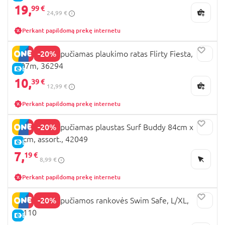
19,
99 €
24,99 €
Perkant papildomą prekę internetu
-20%
BESTWAY pripučiamas plaukimo ratas Flirty Fiesta,
1.07m, 36294
E-KAINA
10,
39 €
12,99 €
Perkant papildomą prekę internetu
-20%
BESTWAY pripučiamas plaustas Surf Buddy 84cm x
56cm, assort., 42049
E-KAINA
7,
19 €
8,99 €
Perkant papildomą prekę internetu
-20%
BESTWAY pripučiamos rankovės Swim Safe, L/XL,
32110
E-KAINA