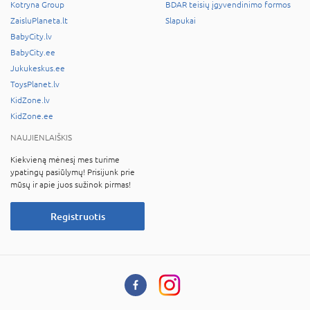
Kotryna Group
BDAR teisių įgyvendinimo formos
ZaisluPlaneta.lt
Slapukai
BabyCity.lv
BabyCity.ee
Jukukeskus.ee
ToysPlanet.lv
KidZone.lv
KidZone.ee
NAUJIENLAIŠKIS
Kiekvieną mėnesį mes turime
ypatingų pasiūlymų! Prisijunk prie
mūsų ir apie juos sužinok pirmas!
Registruotis