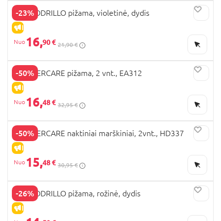
-23%
COCCODRILLO pižama, violetinė, dydis
IŠPARDAVIMAS
16,
90 €
21,90 €
-50%
MOTHERCARE pižama, 2 vnt., EA312
IŠPARDAVIMAS
16,
48 €
32,95 €
-50%
MOTHERCARE naktiniai marškiniai, 2vnt., HD337
IŠPARDAVIMAS
15,
48 €
30,95 €
-26%
COCCODRILLO pižama, rožinė, dydis
IŠPARDAVIMAS