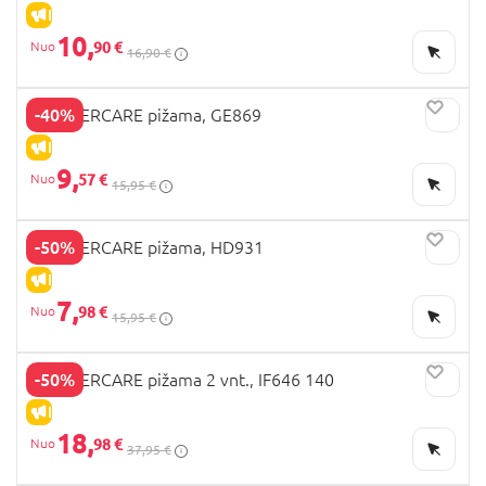
IŠPARDAVIMAS
10,
90 €
16,90 €
-40%
MOTHERCARE pižama, GE869
IŠPARDAVIMAS
9,
57 €
15,95 €
-50%
MOTHERCARE pižama, HD931
IŠPARDAVIMAS
7,
98 €
15,95 €
-50%
MOTHERCARE pižama 2 vnt., IF646 140
IŠPARDAVIMAS
18,
98 €
37,95 €