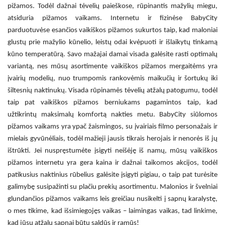
pižamos.
Todėl dažnai tėvelių paieškose, rūpinantis mažylių miegu,
atsiduria
pižamos vaikams. Internetu
ir fizinėse BabyCity
parduotuvėse esančios
vaikiškos pižamos
sukurtos taip, kad maloniai
glustų prie mažylio kūnelio, leistų odai kvėpuoti ir išlaikytų tinkamą
kūno temperatūrą. Savo mažajai damai visada galėsite rasti optimalų
variantą, nes mūsų asortimente
vaikiškos pižamos mergaitėms
yra
įvairių modelių, nuo trumpomis rankovėmis maikučių ir šortukų iki
šiltesnių naktinukų. Visada rūpinamės tėvelių atžalų patogumu, todėl
taip pat
vaikiškos pižamos berniukams
pagamintos taip, kad
užtikrintų maksimalų komfortą nakties metu. BabyCity siūlomos
pižamos vaikams
yra ypač žaismingos, su įvairiais filmo personažais ir
mielais gyvūnėliais, todėl mažieji jausis tikrais herojais ir nenorės iš jų
ištrūkti. Jei nuspręstumėte įsigyti neišėję iš namų, mūsų
vaikiškos
pižamos internetu
yra gera kaina ir dažnai taikomos akcijos, todėl
patikusius naktinius rūbelius galėsite įsigyti pigiau, o taip pat turėsite
galimybę susipažinti su plačiu prekių asortimentu. Malonios ir švelniai
glundančios
pižamos vaikams
leis greičiau nusikelti į sapnų karalystę,
o mes tikime, kad išsimiegojęs vaikas – laimingas vaikas, tad linkime,
kad jūsų atžalų sapnai būtų saldūs ir ramūs!