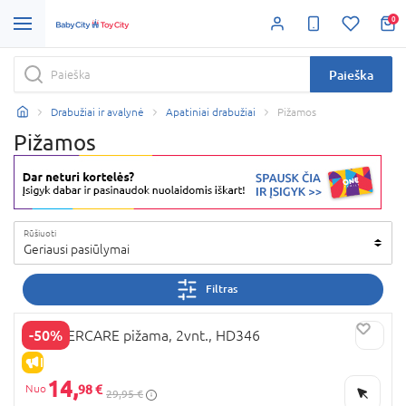
0
Paieška
Drabužiai ir avalynė
Apatiniai drabužiai
Pižamos
Pižamos
Rūšiuoti
Geriausi pasiūlymai
Filtras
-50%
MOTHERCARE pižama, 2vnt., HD346
IŠPARDAVIMAS
14,
98 €
29,95 €