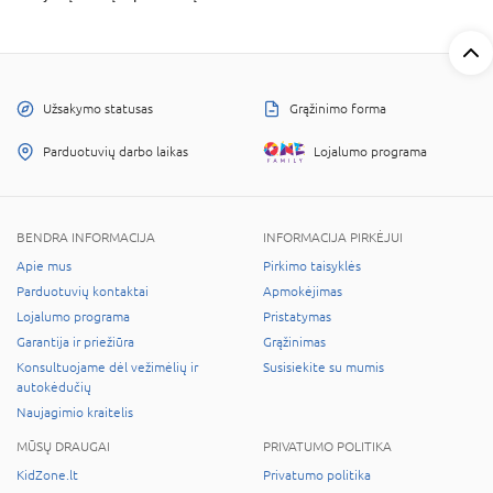
Užsakymo statusas
Grąžinimo forma
Parduotuvių darbo laikas
Lojalumo programa
BENDRA INFORMACIJA
INFORMACIJA PIRKĖJUI
Apie mus
Pirkimo taisyklės
Parduotuvių kontaktai
Apmokėjimas
Lojalumo programa
Pristatymas
Garantija ir priežiūra
Grąžinimas
Konsultuojame dėl vežimėlių ir
Susisiekite su mumis
autokėdučių
Naujagimio kraitelis
MŪSŲ DRAUGAI
PRIVATUMO POLITIKA
KidZone.lt
Privatumo politika