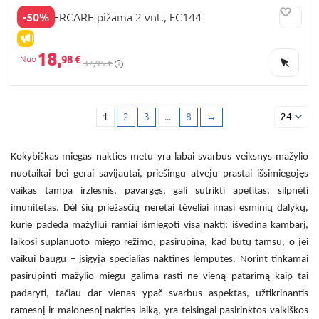
-50%
MOTHERCARE pižama 2 vnt., FC144
IŠPARDAVIMAS
18,
98 €
37,95 €
1
2
3
...
8
→
24
Kokybiškas miegas nakties metu yra labai svarbus veiksnys mažylio
nuotaikai bei gerai savijautai, priešingu atveju prastai išsimiegojęs
vaikas tampa irzlesnis, pavargęs, gali sutrikti apetitas, silpnėti
imunitetas. Dėl šių priežasčių neretai tėveliai imasi esminių dalykų,
kurie padeda mažyliui ramiai išmiegoti visą naktį: išvedina kambarį,
laikosi suplanuoto miego režimo, pasirūpina, kad būtų tamsu, o jei
vaikui baugu – įsigyja specialias naktines lemputes. Norint tinkamai
pasirūpinti mažylio miegu galima rasti ne vieną patarimą kaip tai
padaryti, tačiau dar vienas ypač svarbus aspektas, užtikrinantis
ramesnį ir malonesnį nakties laiką, yra teisingai pasirinktos
vaikiškos