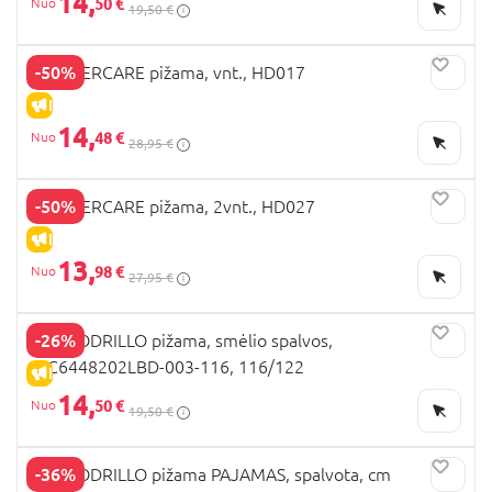
14,
50 €
19,50 €
-50%
MOTHERCARE pižama, vnt., HD017
IŠPARDAVIMAS
14,
48 €
28,95 €
-50%
MOTHERCARE pižama, 2vnt., HD027
IŠPARDAVIMAS
13,
98 €
27,95 €
-26%
COCCODRILLO pižama, smėlio spalvos,
WC6448202LBD-003-116, 116/122
IŠPARDAVIMAS
14,
50 €
19,50 €
-36%
COCCODRILLO pižama PAJAMAS, spalvota, cm