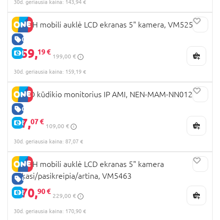
30d. geriausia kaina: 143,94 €
VTECH mobili auklė LCD ekranas 5" kamera, VM5255
GERA KAINA
159,
19 €
E-KAINA
199,00 €
30d. geriausia kaina: 159,19 €
NENO kūdikio monitorius IP AMI, NEN-MAM-NN012
GERA KAINA
87,
07 €
E-KAINA
109,00 €
30d. geriausia kaina: 87,07 €
VTECH mobili auklė LCD ekranas 5" kamera
sukasi/pasikreipia/artina, VM5463
GERA KAINA
170,
90 €
E-KAINA
229,00 €
30d. geriausia kaina: 170,90 €