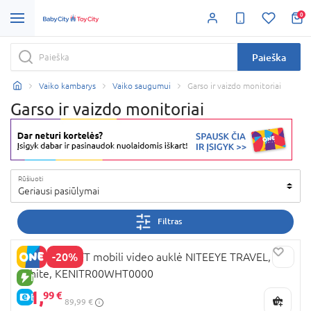
0
Paieška
Vaiko kambarys
Vaiko saugumui
Garso ir vaizdo monitoriai
Garso ir vaizdo monitoriai
Rūšiuoti
Geriausi pasiūlymai
Filtras
-20%
KINDERKRAFT mobili video auklė NITEEYE TRAVEL,
White, KENITR00WHT0000
NAUJA PREKĖ
71,
99 €
E-KAINA
89,99 €