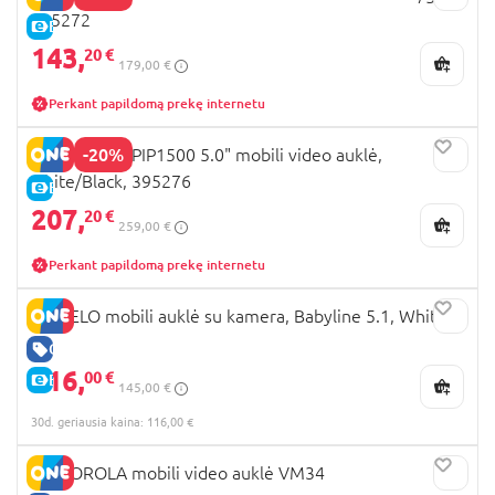
395272
E-KAINA
143,
20 €
179,00 €
Perkant papildomą prekę internetu
-20%
MOTOROLA PIP1500 5.0" mobili video auklė,
white/Black, 395276
E-KAINA
207,
20 €
259,00 €
Perkant papildomą prekę internetu
LIONELO mobili auklė su kamera, Babyline 5.1, White
GERA KAINA
116,
00 €
E-KAINA
145,00 €
30d. geriausia kaina: 116,00 €
MOTOROLA mobili video auklė VM34