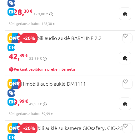
GERA KAINA
128,
30 €
E-KAINA
179,00 €
30d. geriausia kaina: 128,30 €
-20%
LIONELO mobili audio auklė BABYLINE 2.2
E-KAINA
42,
39 €
52,99 €
Perkant papildomą prekę internetu
VTECH mobili audio auklė DM1111
GERA KAINA
39,
99 €
E-KAINA
49,99 €
30d. geriausia kaina: 39,99 €
-20%
INNOGIO mobili auklė su kamera GIOsafety, GIO-250
E-KAINA