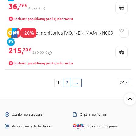
36,
79 €
45,99 €
Perkant papildomą prekę internetu
-20%
NENO kūdikio monitorius IVO, NEN-MAM-NN009
E-KAINA
215,
20 €
269,00 €
Perkant papildomą prekę internetu
1
2
→
24
Užsakymo statusas
Grąžinimo forma
Parduotuvių darbo laikas
Lojalumo programa