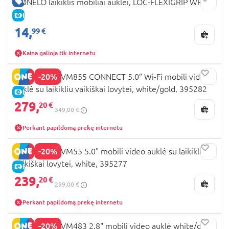
GERA KAINA
LIONELO laikiklis mobiliai auklei, LOC-FLEXIGRIP WHITE
E-KAINA
14,
99 €
Kaina galioja tik internetu
-20%
MOTOROLA VM855 CONNECT 5.0” Wi-Fi mobili video
auklė su laikikliu vaikiškai lovytei, white/gold, 395282
E-KAINA
279,
20 €
349,00 €
Perkant papildomą prekę internetu
-20%
MOTOROLA VM55 5.0" mobili video auklė su laikikliu
vaikiškai lovytei, white, 395277
E-KAINA
239,
20 €
299,00 €
Perkant papildomą prekę internetu
-20%
MOTOROLA VM483 2.8" mobili video auklė white/gold,