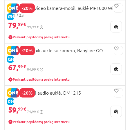
-20%
MOTOROLA video kamera-mobili auklė PIP1000 Wifi,
461703
E-KAINA
79,
99 €
99,99 €
Perkant papildomą prekę internetu
-20%
LIONELO mobili auklė su kamera, Babyline GO
E-KAINA
67,
99 €
84,99 €
Perkant papildomą prekę internetu
-20%
VTECH mobili audio auklė, DM1215
E-KAINA
59,
99 €
74,99 €
Perkant papildomą prekę internetu