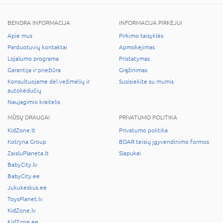
BENDRA INFORMACIJA
INFORMACIJA PIRKĖJUI
Apie mus
Pirkimo taisyklės
Parduotuvių kontaktai
Apmokėjimas
Lojalumo programa
Pristatymas
Garantija ir priežiūra
Grąžinimas
Konsultuojame dėl vežimėlių ir
Susisiekite su mumis
autokėdučių
Naujagimio kraitelis
MŪSŲ DRAUGAI
PRIVATUMO POLITIKA
KidZone.lt
Privatumo politika
Kotryna Group
BDAR teisių įgyvendinimo formos
ZaisluPlaneta.lt
Slapukai
BabyCity.lv
BabyCity.ee
Jukukeskus.ee
ToysPlanet.lv
KidZone.lv
KidZone.ee