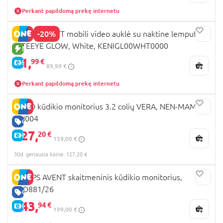
Perkant papildomą prekę internetu
-20%
KINDERKRAFT mobili video auklė su naktine lempute
NITEEYE GLOW, White, KENIGL00WHT0000
NAUJA PREKĖ
71,
99 €
E-KAINA
89,99 €
Perkant papildomą prekę internetu
NENO kūdikio monitorius 3.2 colių VERA, NEN-MAM-
NN004
GERA KAINA
127,
20 €
E-KAINA
159,00 €
30d. geriausia kaina: 127,20 €
PHILIPS AVENT skaitmeninis kūdikio monitorius,
SCD881/26
GERA KAINA
143,
94 €
E-KAINA
199,00 €