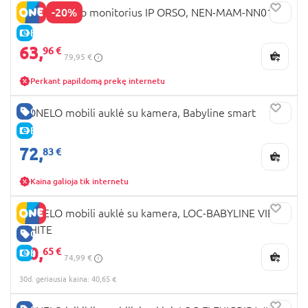
-20%
NENO kūdikio monitorius IP ORSO, NEN-MAM-NN011
E-KAINA
63,
96 €
79,95 €
Perkant papildomą prekę internetu
GERA KAINA
LIONELO mobili auklė su kamera, Babyline smart
E-KAINA
72,
83 €
Kaina galioja tik internetu
LIONELO mobili auklė su kamera, LOC-BABYLINE VIEW
WHITE
GERA KAINA
40,
65 €
E-KAINA
74,99 €
30d. geriausia kaina: 40,65 €