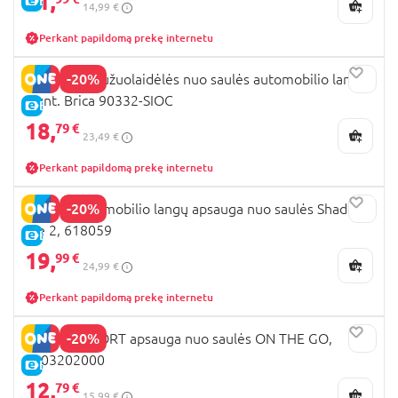
11,
E-KAINA
14,99 €
Perkant papildomą prekę internetu
-20%
MUNCHKIN užuolaidėlės nuo saulės automobilio langui
2 vnt. Brica 90332-SIOC
E-KAINA
18,
79 €
23,49 €
Perkant papildomą prekę internetu
-20%
HAUCK automobilio langų apsauga nuo saulės Shade
Me 2, 618059
E-KAINA
19,
99 €
24,99 €
Perkant papildomą prekę internetu
-20%
BEBE CONFORT apsauga nuo saulės ON THE GO,
3203202000
E-KAINA
12,
79 €
15,99 €