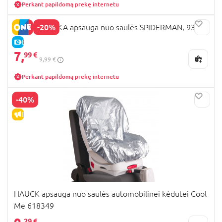
Perkant papildomą prekę internetu
-20%
SEVEN POLSKA apsauga nuo saulės SPIDERMAN, 9323
E-KAINA
7,
99 €
9,99 €
Perkant papildomą prekę internetu
-40%
IŠPARDAVIMAS
HAUCK apsauga nuo saulės automobilinei kėdutei Cool
Me 618349
29 €