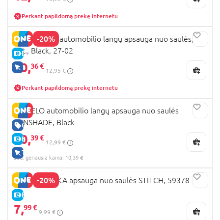
Perkant papildomą prekę internetu
-20%
BABYTROLD automobilio langų apsauga nuo saulės, 2
vnt., Black, 27-02
E-KAINA
10,
36 €
TIK INTERNETU
12,95 €
Perkant papildomą prekę internetu
LIONELO automobilio langų apsauga nuo saulės
SUNSHADE, Black
GERA KAINA
10,
39 €
E-KAINA
12,99 €
TIK INTERNETU
30d. geriausia kaina: 10,39 €
-20%
SEVEN POLSKA apsauga nuo saulės STITCH, 59378
E-KAINA
7,
99 €
9,99 €