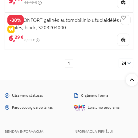
9,
15,49 €
-30%
BEBECONFORT galinės automobilinio užuolaidėlės nuo
saulės, black, 3203204000
IŠPARDAVIMAS
6,
29 €
8,99 €
1
24
Užsakymo statusas
Grąžinimo forma
Parduotuvių darbo laikas
Lojalumo programa
BENDRA INFORMACIJA
INFORMACIJA PIRKĖJUI