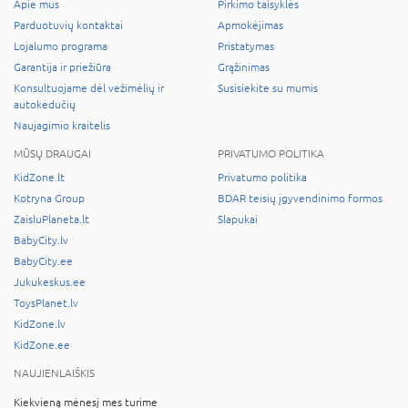
Apie mus
Pirkimo taisyklės
Parduotuvių kontaktai
Apmokėjimas
Lojalumo programa
Pristatymas
Garantija ir priežiūra
Grąžinimas
Konsultuojame dėl vežimėlių ir
Susisiekite su mumis
autokėdučių
Naujagimio kraitelis
MŪSŲ DRAUGAI
PRIVATUMO POLITIKA
KidZone.lt
Privatumo politika
Kotryna Group
BDAR teisių įgyvendinimo formos
ZaisluPlaneta.lt
Slapukai
BabyCity.lv
BabyCity.ee
Jukukeskus.ee
ToysPlanet.lv
KidZone.lv
KidZone.ee
NAUJIENLAIŠKIS
Kiekvieną mėnesį mes turime