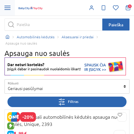
0
Paieška
Automobilinės kėdutės
Aksesuarai ir priedai
Apsauga nuo saulės
Apsauga nuo saulės
Rūšiuoti
Geriausi pasiūlymai
Filtras
-20%
SARO universali automobilinės kėdutės apsauga nuo
saulės, Unique, 2393
NAUJA PREKĖ
99 €