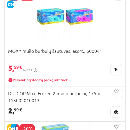
E-KAINA
MOXY muilo burbulų šautuvas, asort., 600041
5,
59 €
6,99 €
Perkant papildomą prekę internetu
DULCOP Maxi Frozen 2 muilo burbulai, 175ml,
113002010013
2,
99 €
-20%