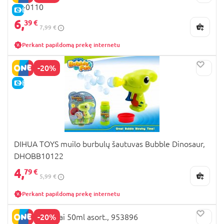
96-0110
E-KAINA
6,
39 €
7,99 €
Perkant papildomą prekę internetu
-20%
E-KAINA
DIHUA TOYS muilo burbulų šautuvas Bubble Dinosaur,
DHOBB10122
4,
79 €
5,99 €
Perkant papildomą prekę internetu
-20%
Muilo burbulai 50ml asort., 953896