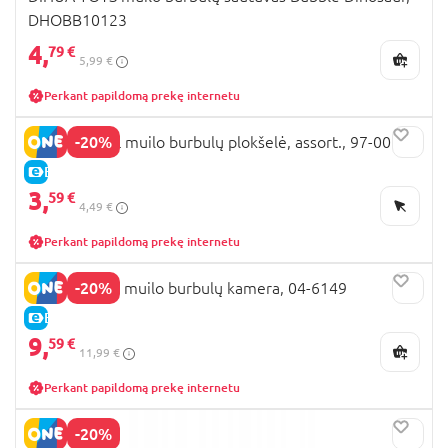
DHOBB10123
4,
79 €
5,99 €
Perkant papildomą prekę internetu
-20%
PAW PATROL muilo burbulų plokšelė, assort., 97-0023
E-KAINA
3,
59 €
4,49 €
Perkant papildomą prekę internetu
-20%
HELLO KITTY muilo burbulų kamera, 04-6149
E-KAINA
9,
59 €
11,99 €
Perkant papildomą prekę internetu
-20%