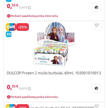
0,
55 €
0,69 €
Perkant papildomą prekę internetu
-20%
E-KAINA
DULCOP Frozen 2 muilo burbulai, 60ml, 103001010013
0,
55 €
0,69 €
Perkant papildomą prekę internetu
-20%
DULCOP Minnie muilo burbulai 60 ml, 103001010011