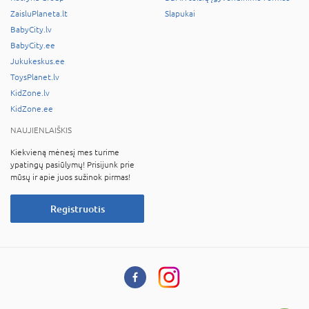
ZaisluPlaneta.lt
Slapukai
BabyCity.lv
BabyCity.ee
Jukukeskus.ee
ToysPlanet.lv
KidZone.lv
KidZone.ee
NAUJIENLAIŠKIS
Kiekvieną mėnesį mes turime
ypatingų pasiūlymų! Prisijunk prie
mūsų ir apie juos sužinok pirmas!
Registruotis