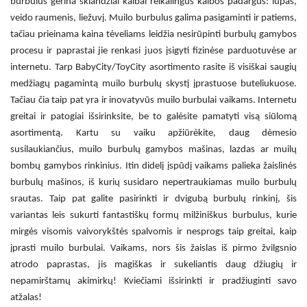
burbulus gerina sklandžiai kalbai reikalingus kalbos padargus: lūpas,
veido raumenis, liežuvį. Muilo burbulus galima pasigaminti ir patiems,
tačiau prieinama kaina tėveliams leidžia nesirūpinti burbulų gamybos
procesu ir paprastai jie renkasi juos įsigyti fizinėse parduotuvėse ar
internetu. Tarp BabyCity/ToyCity asortimento rasite iš visiškai saugių
medžiagų pagamintą muilo burbulų skystį įprastuose buteliukuose.
Tačiau čia taip pat yra ir inovatyvūs
muilo burbulai vaikams. Internetu
greitai ir patogiai išsirinksite, be to galėsite pamatyti visą siūlomą
asortimentą. Kartu su vaiku apžiūrėkite, daug dėmesio
susilaukiančius, muilo burbulų gamybos mašinas, lazdas ar muilų
bombų gamybos rinkinius. Itin didelį įspūdį vaikams palieka žaislinės
burbulų mašinos, iš kurių susidaro nepertraukiamas muilo burbulų
srautas. Taip pat galite pasirinkti ir dvigubą burbulų rinkinį, šis
variantas leis sukurti fantastiškų formų milžiniškus burbulus, kurie
mirgės visomis vaivorykštės spalvomis ir nesprogs taip greitai, kaip
įprasti
muilo burbulai
.
Vaikams
, nors šis žaislas iš pirmo žvilgsnio
atrodo paprastas, jis magiškas ir sukeliantis daug džiugių ir
nepamirštamų akimirkų! Kviečiami išsirinkti ir pradžiuginti savo
atžalas!