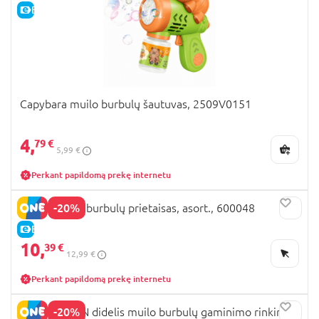
E-KAINA
Capybara muilo burbulų šautuvas, 2509V0151
4,
79 €
5,99 €
Perkant papildomą prekę internetu
-20%
MOXY muilo burbulų prietaisas, asort., 600048
E-KAINA
10,
39 €
12,99 €
Perkant papildomą prekę internetu
-20%
COCOMELON didelis muilo burbulų gaminimo rinkinys,