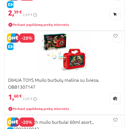
E-KAINA
2,
39 €
2,99 €
Perkant papildomą prekę internetu
-20%
E-KAINA
DIHUA TOYS Muilo burbulų mašina su šviesa,
OBB1307147
1,
60 €
2,00 €
Perkant papildomą prekę internetu
-20%
DULCOP Stitch muilo burbulai 60ml asort.,
103001010043