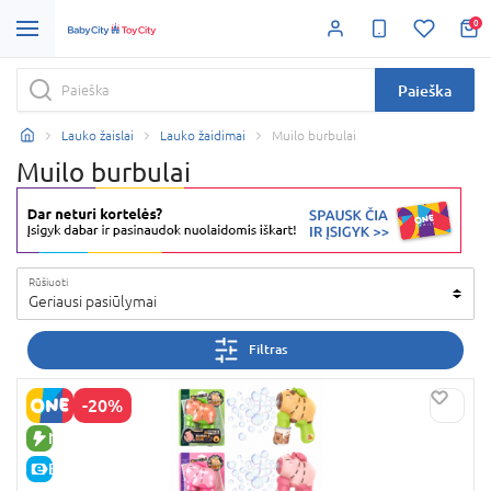
0
Paieška
Lauko žaislai
Lauko žaidimai
Muilo burbulai
Muilo burbulai
Rūšiuoti
Geriausi pasiūlymai
Filtras
-20%
NAUJA PREKĖ
E-KAINA