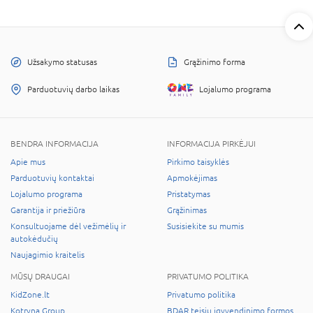
Užsakymo statusas
Grąžinimo forma
Parduotuvių darbo laikas
Lojalumo programa
BENDRA INFORMACIJA
INFORMACIJA PIRKĖJUI
Apie mus
Pirkimo taisyklės
Parduotuvių kontaktai
Apmokėjimas
Lojalumo programa
Pristatymas
Garantija ir priežiūra
Grąžinimas
Konsultuojame dėl vežimėlių ir
Susisiekite su mumis
autokėdučių
Naujagimio kraitelis
MŪSŲ DRAUGAI
PRIVATUMO POLITIKA
KidZone.lt
Privatumo politika
Kotryna Group
BDAR teisių įgyvendinimo formos