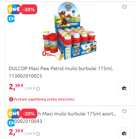
-20%
E-KAINA
DULCOP Maxi Paw Patrol muilo burbulai 175ml,
113002010025
2,
39 €
2,99 €
Perkant papildomą prekę internetu
-20%
DULCOP Stitch Maxi muilo burbulai 175ml asort.,
113002010043
E-KAINA
2,
39 €
2,99 €