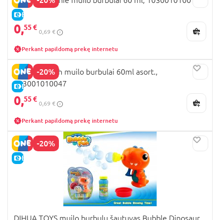
E-KAINA
0,
55 €
0,69 €
Perkant papildomą prekę internetu
-20%
DULCOP Wish muilo burbulai 60ml asort.,
103001010047
E-KAINA
0,
55 €
0,69 €
Perkant papildomą prekę internetu
-20%
E-KAINA
DIHUA TOYS muilo burbulų šautuvas Bubble Dinosaur,