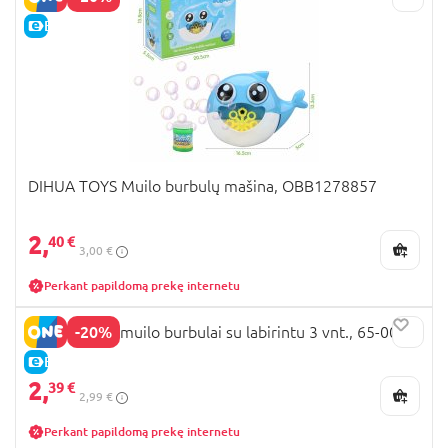
E-KAINA
DIHUA TOYS Muilo burbulų mašina, OBB1278857
2,
40 €
3,00 €
Perkant papildomą prekę internetu
-20%
BATWHEELS muilo burbulai su labirintu 3 vnt., 65-0008
E-KAINA
2,
39 €
2,99 €
Perkant papildomą prekę internetu