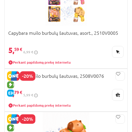
Capybara muilo burbulų šautuvas, asort., 2510V0005
5,
59 €
6,99 €
Perkant papildomą prekę internetu
-20%
Capybara muilo burbulų šautuvas, 2508V0076
NAUJA PREKĖ
4,
79 €
E-KAINA
5,99 €
Perkant papildomą prekę internetu
-20%
NAUJA PREKĖ