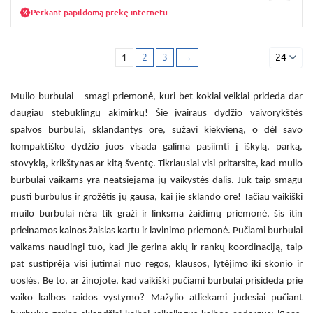
Perkant papildomą prekę internetu
1
2
3
→
24
Muilo burbulai
– smagi priemonė, kuri bet kokiai veiklai prideda dar
daugiau stebuklingų akimirkų! Šie įvairaus dydžio vaivorykštės
spalvos burbulai, sklandantys ore, sužavi kiekvieną, o dėl savo
kompaktiško dydžio juos visada galima pasiimti į iškylą, parką,
stovyklą, krikštynas ar kitą šventę. Tikriausiai visi pritarsite, kad
muilo
burbulai vaikams
yra neatsiejama jų vaikystės dalis. Juk taip smagu
pūsti burbulus ir grožėtis jų gausa, kai jie sklando ore! Tačiau
vaikiški
muilo burbulai
nėra tik graži ir linksma žaidimų priemonė, šis itin
prieinamos kainos žaislas kartu ir lavinimo priemonė.
Pučiami burbulai
vaikams
naudingi tuo, kad jie gerina akių ir rankų koordinaciją, taip
pat sustiprėja visi jutimai nuo regos, klausos, lytėjimo iki skonio ir
uoslės. Be to, ar žinojote, kad
vaikiški pučiami burbulai
prisideda prie
vaiko kalbos raidos vystymo? Mažylio atliekami judesiai pučiant