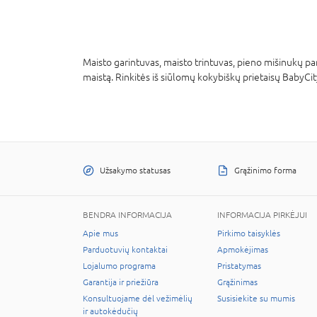
Maisto garintuvas, maisto trintuvas, pieno mišinukų paru
maistą. Rinkitės iš siūlomų kokybiškų prietaisų BabyCi
Užsakymo statusas
Grąžinimo forma
BENDRA INFORMACIJA
INFORMACIJA PIRKĖJUI
Apie mus
Pirkimo taisyklės
Parduotuvių kontaktai
Apmokėjimas
Lojalumo programa
Pristatymas
Garantija ir priežiūra
Grąžinimas
Konsultuojame dėl vežimėlių
Susisiekite su mumis
ir autokėdučių