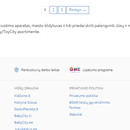
1
2
3
Pirmyn
→
ošimo aparatas, maisto šildytuvas ir kiti priedai skirti palengvinti Jūsų ir 
ty/ToyCity asortimente.
Parduotuvių darbo laikas
Lojalumo programa
MŪSŲ DRAUGAI
PRIVATUMO POLITIKA
KidZone.lt
Privatumo politika
Kotryna Group
BDAR teisių įgyvendinimo
formos
ZaisluPlaneta.lt
Slapukai
BabyCity.lv
BabyCity.ee
Jukukeskus.ee