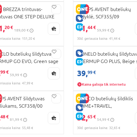
 BREZZA trintuvas-
PHILIPS AVENT buteliukų
ntuvas ONE STEP DELUXE
šildyklė, SCF355/09
RA KAINA
GERA KAINA
1,
41,
KAINA
E-KAINA
20 €
44 €
189,00 €
59,99 €
eriausia kaina: 151,20 €
30d. geriausia kaina: 41,44 €
GERA KAINA
ELO buteliukų šildytuvas
LIONELO buteliukų šildytuv
RMUP GO EVO, Green sage
THERMUP GO PLUS, Beige 
E-KAINA
RA KAINA
,
KAINA
39,
99 €
99 €
59,99 €
K INTERNETU
eriausia kaina: 47,99 €
Kaina galioja tik internetu
IPS AVENT šildytuvas
CHICCO buteliukų šildiklis
liukams, SCF358/00
HOME+TRAVEL,
RA KAINA
GERA KAINA
00007389100000
,
32,
KAINA
E-KAINA
48 €
65 €
81,99 €
54,99 €
eriausia kaina: 55,48 €
30d. geriausia kaina: 32,65 €