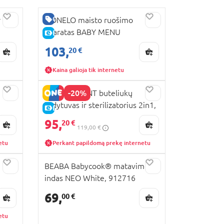
GERA KAINA
r
LIONELO maisto ruošimo
aparatas BABY MENU
E-KAINA
103,
20 €
Kaina galioja tik internetu
-20%
PHILIPS AVENT buteliukų
šildytuvas ir sterilizatorius 2in1,
E-KAINA
SCF359/00
95,
20 €
119,00 €
etu
Perkant papildomą prekę internetu
BEABA Babycook® matavimo
indas NEO White, 912716
69,
00 €
etu