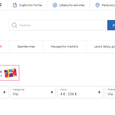
Grąžinimo forma
Užsakymo sekimas
Parduotu
P
S
Išpardavimas
Naujagimio kraitelis
Lauko žaislų gi
Kategorija
Kaina
Prekės
Visi
4
€
-
336
€
Visi