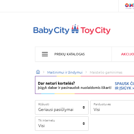
AKCIJO
PREKIŲ KATALOGAS
Maitinimui ir žindymui
Maistelio gaminimas
Rūšiuoti
Parduotuvės
Geriausi pasiūlymai
Visi
Tik internetu
Visi