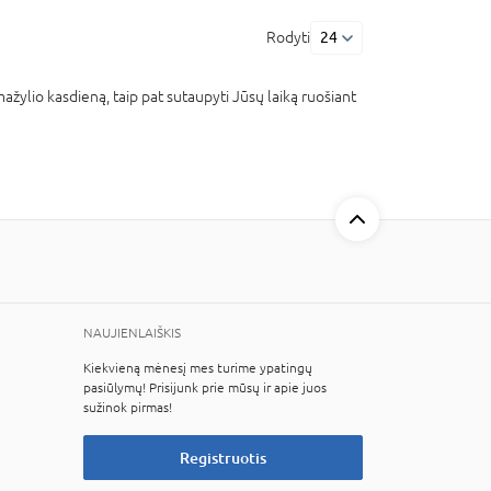
Rodyti
24
mažylio kasdieną, taip pat sutaupyti Jūsų laiką ruošiant
NAUJIENLAIŠKIS
Kiekvieną mėnesį mes turime ypatingų
pasiūlymų! Prisijunk prie mūsų ir apie juos
sužinok pirmas!
Registruotis