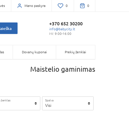
vės
Mano paskyra
0
0
+370 652 30200
aieška
info@babycity.lt
I-V: 9:00-16:00
das
Dovanų kuponai
Prekių ženklai
Maistelio gaminimas
 ženklas
Spalva
Visi