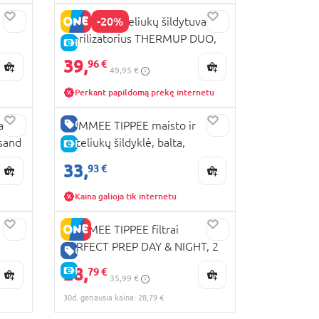
-20%
LIONELO buteliukų šildytuvas ir
sterilizatorius THERMUP DUO,
E-KAINA
White
39,
96 €
49,95 €
Perkant papildomą prekę internetu
GERA KAINA
as
TOMMEE TIPPEE maisto ir
sand
buteliukų šildyklė, balta,
E-KAINA
42323761
33,
93 €
Kaina galioja tik internetu
TOMMEE TIPPEE filtrai
PERFECT PREP DAY & NIGHT, 2
GERA KAINA
vnt., 42372201
28,
E-KAINA
79 €
35,99 €
30d. geriausia kaina: 28,79 €