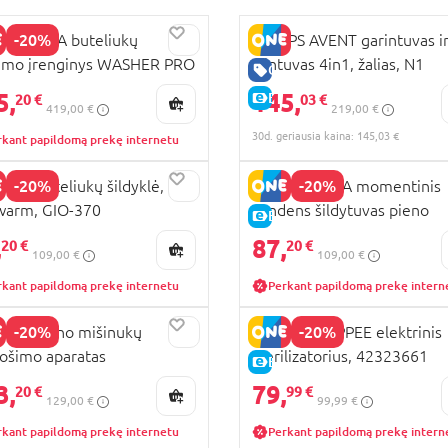
-20%
 BREZZA buteliukų
PHILIPS AVENT garintuvas i
imo įrenginys WASHER PRO
trintuvas 4in1, žalias, N1
KAINA
GERA KAINA
terilizavimo ir džiovinimo
SCF885/01
5,
145,
E-KAINA
20 €
03 €
419,00 €
219,00 €
cija
30d. geriausia kaina: 145,03 €
rkant papildomą prekę internetu
-20%
-20%
GIO buteliukų šildyklė,
BABY BREZZA momentinis
warm, GIO-370
vandens šildytuvas pieno
KAINA
E-KAINA
mišinuko gamybai INSTANT
,
87,
20 €
20 €
109,00 €
109,00 €
WARMER, White
rkant papildomą prekę internetu
Perkant papildomą prekę intern
-20%
-20%
ELO pieno mišinukų
TOMMEE TIPPEE elektrinis
ošimo aparatas
sterilizatorius, 42323661
KAINA
E-KAINA
YPRESTO
3,
79,
20 €
99 €
129,00 €
99,99 €
rkant papildomą prekę internetu
Perkant papildomą prekę intern