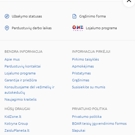
Užsakymo statusas
Grąžinimo forma
Parduotuvių darbo laikas
Lojalumo programa
BENDRA INFORMACIJA
INFORMACIJA PIRKĖJUI
Apie mus
Pirkimo taisyklės
Parduotuvių kontaktai
Apmokėjimas
Lojalumo programa
Pristatymas
Garantija ir priežiūra
Grąžinimas
Konsultuojame dėl vežimėlių ir
Susisiekite su mumis
autokėdučių
Naujagimio kraitelis
MŪSŲ DRAUGAI
PRIVATUMO POLITIKA
KidZone.lt
Privatumo politika
Kotryna Group
BDAR teisių įgyvendinimo formos
ZaisluPlaneta.lt
Slapukai