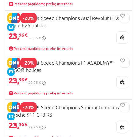
Perkant papildomą prekę internetu
-20%
77259 LEGO® Speed Champions Audi Revolut F1®
Team R26 bolidas
E-KAINA
23,
96 €
29,95 €
Perkant papildomą prekę internetu
-20%
77258 LEGO® Speed Champions F1 ACADEMY™
LEGO® bolidas
E-KAINA
23,
96 €
29,95 €
Perkant papildomą prekę internetu
-20%
77239 LEGO® Speed Champions Superautomobilis
Porsche 911 GT3 RS
E-KAINA
23,
96 €
29,95 €