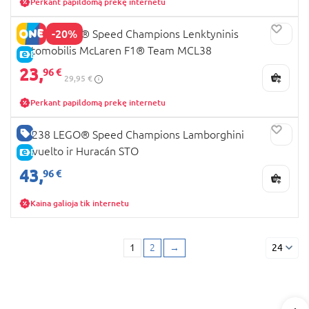
Perkant papildomą prekę internetu
-20%
77251 LEGO® Speed Champions Lenktyninis
automobilis McLaren F1® Team MCL38
E-KAINA
23,
96 €
29,95 €
Perkant papildomą prekę internetu
GERA KAINA
77238 LEGO® Speed Champions Lamborghini
Revuelto ir Huracán STO
E-KAINA
43,
96 €
Kaina galioja tik internetu
1
2
→
24