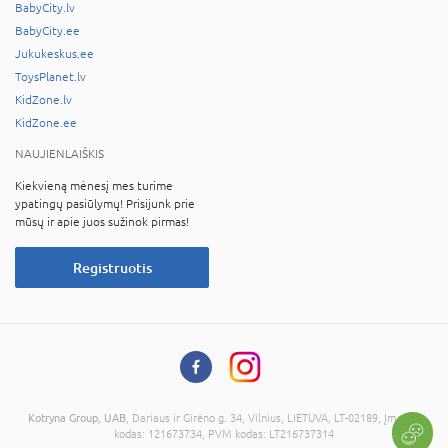
BabyCity.lv
BabyCity.ee
Jukukeskus.ee
ToysPlanet.lv
KidZone.lv
KidZone.ee
NAUJIENLAIŠKIS
Kiekvieną mėnesį mes turime
ypatingų pasiūlymų! Prisijunk prie
mūsų ir apie juos sužinok pirmas!
Registruotis
Kotryna Group, UAB
, Dariaus ir Girėno g. 34, Vilnius, LIETUVA, LT-02189, Įmonės
kodas: 121673734, PVM kodas: LT216737314