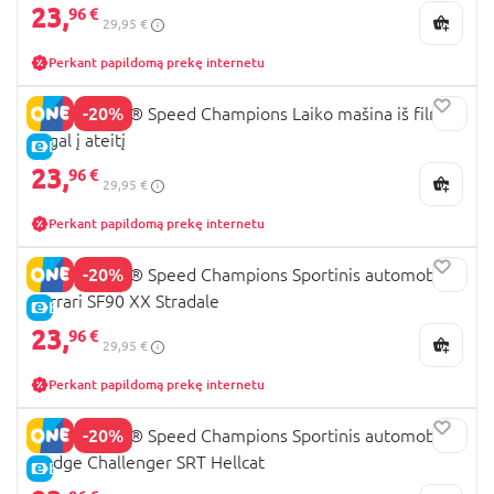
23,
96 €
29,95 €
Perkant papildomą prekę internetu
-20%
77256 LEGO® Speed Champions Laiko mašina iš filmo
Atgal į ateitį
E-KAINA
23,
96 €
29,95 €
Perkant papildomą prekę internetu
-20%
77254 LEGO® Speed Champions Sportinis automobilis
Ferrari SF90 XX Stradale
E-KAINA
23,
96 €
29,95 €
Perkant papildomą prekę internetu
-20%
77237 LEGO® Speed Champions Sportinis automobilis
Dodge Challenger SRT Hellcat
E-KAINA