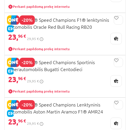
Perkant papildomą prekę internetu
-20%
77243 LEGO® Speed Champions F1® lenktyninis
automobilis Oracle Red Bull Racing RB20
E-KAINA
23,
96 €
29,95 €
Perkant papildomą prekę internetu
-20%
77240 LEGO® Speed Champions Sportinis
hiperautomobilis Bugatti Centodieci
E-KAINA
23,
96 €
29,95 €
Perkant papildomą prekę internetu
-20%
77245 LEGO® Speed Champions Lenktyninis
automobilis Aston Martin Aramco F1® AMR24
E-KAINA
23,
96 €
29,95 €