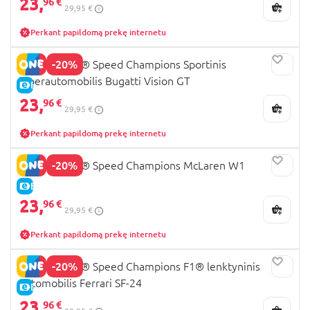
23,
96 €
29,95 €
Perkant papildomą prekę internetu
-20%
77253 LEGO® Speed Champions Sportinis
hiperautomobilis Bugatti Vision GT
E-KAINA
23,
96 €
29,95 €
Perkant papildomą prekę internetu
-20%
77257 LEGO® Speed Champions McLaren W1
E-KAINA
23,
96 €
29,95 €
Perkant papildomą prekę internetu
-20%
77242 LEGO® Speed Champions F1® lenktyninis
automobilis Ferrari SF-24
E-KAINA
23,
96 €