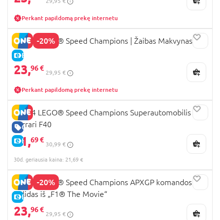
29,95 €
Perkant papildomą prekę internetu
-20%
77255 LEGO® Speed Champions | Žaibas Makvynas
E-KAINA
23,
96 €
29,95 €
Perkant papildomą prekę internetu
76934 LEGO® Speed Champions Superautomobilis
Ferrari F40
GERA KAINA
21,
69 €
E-KAINA
30,99 €
30d. geriausia kaina: 21,69 €
-20%
77252 LEGO® Speed Champions APXGP komandos
bolidas iš „F1® The Movie“
E-KAINA
23,
96 €
29,95 €