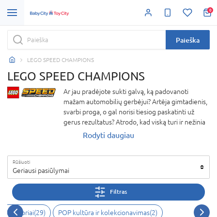
0
Paieška
LEGO SPEED CHAMPIONS
LEGO SPEED CHAMPIONS
Ar jau pradėjote sukti galvą, ką padovanoti
mažam automobilių gerbėjui? Artėja gimtadienis,
svarbi proga, o gal norisi tiesiog paskatinti už
gerus rezultatus? Atrodo, kad viską turi ir nežinia
kuo nustebinti? LEGO konstruktoriai visada bus
Rodyti daugiau
geriausia išeitis! Jie visada nudžiugina, nes
žaidimui su LEGO vaikai įsitraukia valandų
Rūšiuoti
valandoms, užsiima patys ir ne tik gerai praleidžia
Geriausi pasiūlymai
laiką, bet ir lavinasi, mokosi, ugdo loginį, erdvinį
mąstymą, kartais net ir motorinius sugebėjimus.
Filtras
Bet pradėjome nuo klausimo – ką padovanoti
mažam automobilių gerbėjui? Vienas iš atsakymų
nstruktoriai
(
29
)
POP kultūra ir kolekcionavimas
(
2
)
gali būti LEGO Speed Champions. Nes LEGO