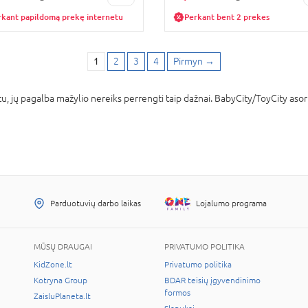
rkant papildomą prekę internetu
Perkant bent 2 prekes
1
2
3
4
Pirmyn
→
, jų pagalba mažylio nereiks perrengti taip dažnai. BabyCity/ToyCity asorti
Parduotuvių darbo laikas
Lojalumo programa
MŪSŲ DRAUGAI
PRIVATUMO POLITIKA
KidZone.lt
Privatumo politika
Kotryna Group
BDAR teisių įgyvendinimo
formos
ZaisluPlaneta.lt