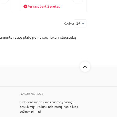
Perkant bent 2 prekes
Rodyti
24
mente rasite platų įvairių seilinukų ir šluostukų
NAUJIENLAIŠKIS
Kiekvieną mėnesį mes turime ypatingų
pasiūlymų! Prisijunk prie mūsų ir apie juos
sužinok pirmas!