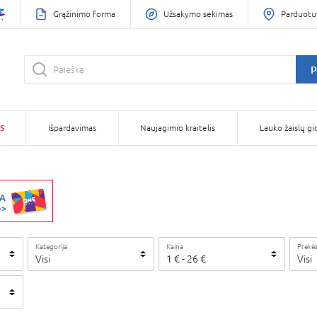
Grąžinimo forma
Užsakymo sekimas
Parduotu
P
S
Išpardavimas
Naujagimio kraitelis
Lauko žaislų gi
Kategorija
Kaina
Prekės
Visi
1
€
-
26
€
Visi