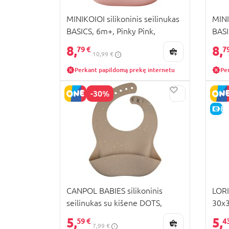
MINIKOIOI silikoninis seilinukas
MINI
BASICS, 6m+, Pinky Pink,
BASI
101300002
101
8,
8,
79 €
7
10,99 €
Perkant papildomą prekę internetu
Pe
-30%
E-
CANPOL BABIES silikoninis
LORI
seilinukas su kišene DOTS,
30x
51/029_bei
5,
5,
59 €
4
7,99 €