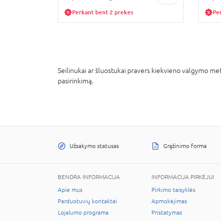
Perkant bent 2 prekes
Pe
Seilinukai ar šluostukai pravers kiekvieno valgymo metu
pasirinkimą.
Užsakymo statusas
Grąžinimo forma
BENDRA INFORMACIJA
INFORMACIJA PIRKĖJUI
Apie mus
Pirkimo taisyklės
Parduotuvių kontaktai
Apmokėjimas
Lojalumo programa
Pristatymas