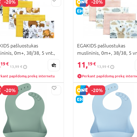
-20%
-20%
KAINA
E-KAINA
IDS pašluostukas
EGAKIDS pašluostukas
ininis, 0m+, 38/38, 5 vnt.,
muslininis, 0m+, 38/38, 5 vn
 4335
mix, 4342
,
11,
19 €
19 €
13,99 €
13,99 €
rkant papildomą prekę internetu
Perkant papildomą prekę intern
-20%
-20%
KAINA
E-KAINA