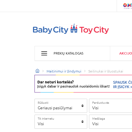
AKCIJO
PREKIŲ KATALOGAS
Maitinimui ir žindymui
Seilinukai ir šluostukai
Rūšiuoti
Parduotuvės
Geriausi pasiūlymai
Visi
Tik internetu
Medžiaga
Visi
Visi