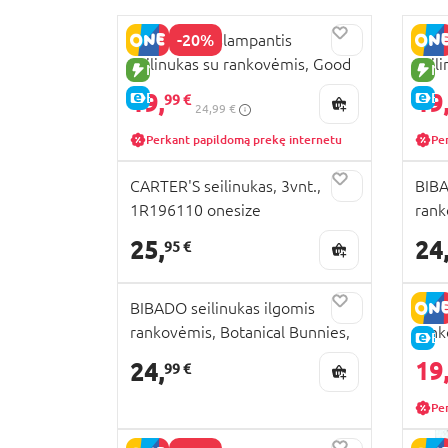
-20%
SARO neperšlampantis
SARO
seilinukas su rankovėmis, Good
seil
NAUJA PREKĖ
NA
vives, 16590
free
19,
19
E-KAINA
E-
99 €
24,99 €
Perkant papildomą prekę internetu
Pe
CARTER'S seilinukas, 3vnt.,
BIBA
1R196110 onesize
rank
BIB
25,
24
95 €
BIBADO seilinukas ilgomis
BIBA
rankovėmis, Botanical Bunnies,
rank
E-
BIB502R
BIB
19
24,
99 €
Pe