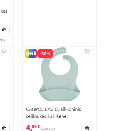
ukas
etu
-30%
CANPOL BABIES silikoninis
seilinukas su kišene,
51/030_grey
4,
89 €
6,99 €