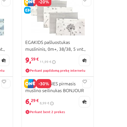
-20%
E-KAINA
EGAKIDS pašluostukas
t.,
muslininis, 0m+, 38/38, 5 vnt.,
mix, 4328
9,
59 €
11,99 €
etu
Perkant papildomą prekę internetu
-30%
CANPOL BABIES pirmasis
muslino seilinukas BONJOUR
PARIS, 0m+, 2 vnt., blue,
6,
29 €
8,99 €
26/900_blu
Perkant bent 2 prekes