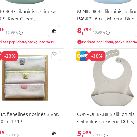
KOIOI silikoninis seilinukas
MINIKOIOI silikoninis seilin
CS, River Green,
BASICS, 6m+, Mineral Blue,
300008
101300003
8,
9 €
79 €
10,99 €
10,99 €
rkant papildomą prekę internetu
Perkant papildomą prekę intern
-20%
-30%
KAINA
TA flanelinės nosinės 3 vnt.
CANPOL BABIES silikoninis
30cm 1749
seilinukas su kišene DOTS,
51/029_grey
5,
3 €
59 €
6,79 €
7,99 €