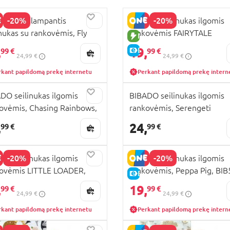
-20%
-20%
 neperšlampantis
BIBADO seilinukas ilgomis
inukas su rankovėmis, Fly
rankovėmis FAIRYTALE
UJA PREKĖ
NAUJA PREKĖ
, 16592
FOODIES, BIB513R
,
19,
KAINA
E-KAINA
99 €
99 €
24,99 €
24,99 €
rkant papildomą prekę internetu
Perkant papildomą prekę intern
DO seilinukas ilgomis
BIBADO seilinukas ilgomis
ovėmis, Chasing Rainbows,
rankovėmis, Serengeti
503R
Spaghetti, BIB500R
,
24,
99 €
99 €
-20%
-20%
DO seilinukas ilgomis
BIBADO seilinukas ilgomis
ovėmis LITTLE LOADER,
rankovėmis, Peppa Pig, BI
KAINA
E-KAINA
512R
,
19,
99 €
99 €
24,99 €
24,99 €
rkant papildomą prekę internetu
Perkant papildomą prekę intern