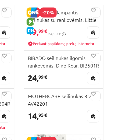
-20%
SARO neperšlampantis
seilinukas su rankovėmis, Little
NAUJA PREKĖ
explores, 16593
19,
E-KAINA
99 €
24,99 €
etu
Perkant papildomą prekę internetu
BIBADO seilinukas ilgomis
rankovėmis, Dino Roar, BIB501R
24,
99 €
MOTHERCARE seilinukas 3 vnt.,
B504R
AV42201
14,
95 €
etu