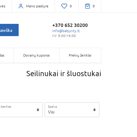
vės
Mano paskyra
0
0
+370 652 30200
aieška
info@babycity.lt
I-V: 9:00-16:00
das
Dovanų kuponai
Prekių ženklai
Seilinukai ir šluostukai
 ženklas
Spalva
Visi