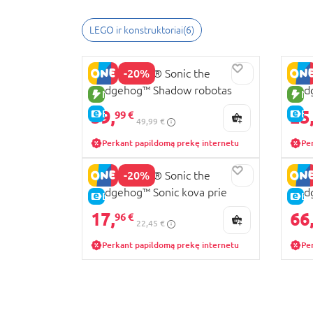
LEGO ir konstruktoriai
(
6
)
-20%
77120 LEGO® Sonic the
7711
Hedgehog™ Shadow robotas
Hedg
NAUJA PREKĖ
NA
prieš „G.U.N. Trooper“
39,
25
E-KAINA
E-
99 €
49,99 €
Perkant papildomą prekę internetu
Pe
-20%
77001 LEGO® Sonic the
7700
Hedgehog™ Sonic kova prie
Hed
E-KAINA
E-
laužo
sunk
17,
66
96 €
22,45 €
Perkant papildomą prekę internetu
Pe