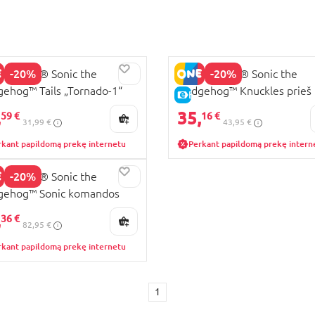
-20%
-20%
9 LEGO® Sonic the
77005 LEGO® Sonic the
ehog™ Tails „Tornado-1“
Hedgehog™ Knuckles prieš 
UJA PREKĖ
E-KAINA
Eggman robotą Egg Crushe
,
35,
KAINA
59 €
16 €
31,99 €
43,95 €
rkant papildomą prekę internetu
Perkant papildomą prekę intern
-20%
6 LEGO® Sonic the
gehog™ Sonic komandos
KAINA
vežimis
,
36 €
82,95 €
rkant papildomą prekę internetu
1