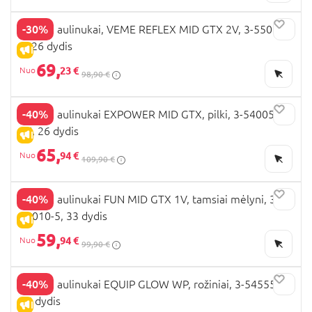
-30%
VIKING aulinukai, VEME REFLEX MID GTX 2V, 3-55005-
2, 26 dydis
IŠPARDAVIMAS
69,
23 €
98,90 €
-40%
VIKING aulinukai EXPOWER MID GTX, pilki, 3-54005-
77, 26 dydis
IŠPARDAVIMAS
65,
94 €
109,90 €
-40%
VIKING aulinukai FUN MID GTX 1V, tamsiai mėlyni, 3-
54010-5, 33 dydis
IŠPARDAVIMAS
59,
94 €
99,90 €
-40%
VIKING aulinukai EQUIP GLOW WP, rožiniai, 3-54555-6,
35 dydis
IŠPARDAVIMAS