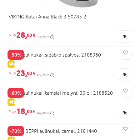
VIKING Batai Anna Black 3-50785-2
28,
00 €
69,99 €
-50%
BEPPI aulinukai, sidabro spalvos, 2188960
IŠPARDAVIMAS
23,
00 €
45,99 €
-60%
BEPPI aulinukai, tamsiai mėlyni, 30 d., 2188520
IŠPARDAVIMAS
18,
00 €
44,99 €
-70%
D tipas BEPPI aulinukai, camel, 2181440