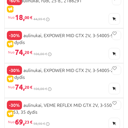
-60%
BEPPI aulinukai, rudi, 25 d., 2186291
IŠPARDAVIMAS
18,
00 €
44,99 €
-30%
VIKING aulinukai, EXPOWER MID GTX 2V, 3-54005-9,
35 dydis
IŠPARDAVIMAS
74,
20 €
106,00 €
-30%
VIKING aulinukai, EXPOWER MID GTX 2V, 3-54005-2,
26 dydis
IŠPARDAVIMAS
74,
20 €
106,00 €
-30%
VIKING aulinukai, VEME REFLEX MID GTX 2V, 3-55005-
5353, 35 dydis
IŠPARDAVIMAS
69,
23 €
98,90 €