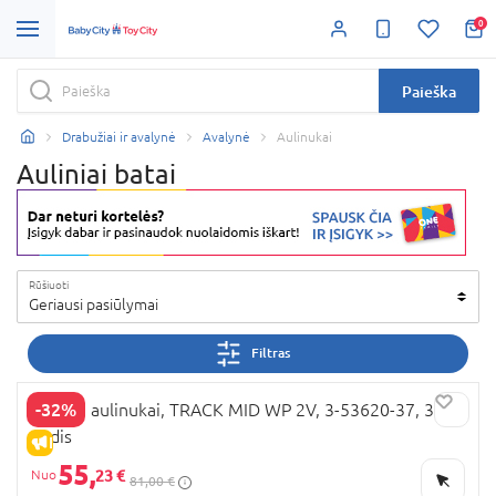
0
Paieška
Drabužiai ir avalynė
Avalynė
Aulinukai
Auliniai batai
Rūšiuoti
Geriausi pasiūlymai
Filtras
-32%
VIKING aulinukai, TRACK MID WP 2V, 3-53620-37, 37
dydis
IŠPARDAVIMAS
55,
23 €
81,00 €