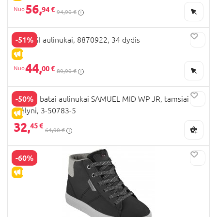
56,
94 €
94,90 €
-51%
PRIMIGI aulinukai, 8870922, 34 dydis
IŠPARDAVIMAS
44,
00 €
89,90 €
-50%
VIKING batai aulinukai SAMUEL MID WP JR, tamsiai
mėlyni, 3-50783-5
IŠPARDAVIMAS
32,
45 €
64,90 €
-60%
IŠPARDAVIMAS