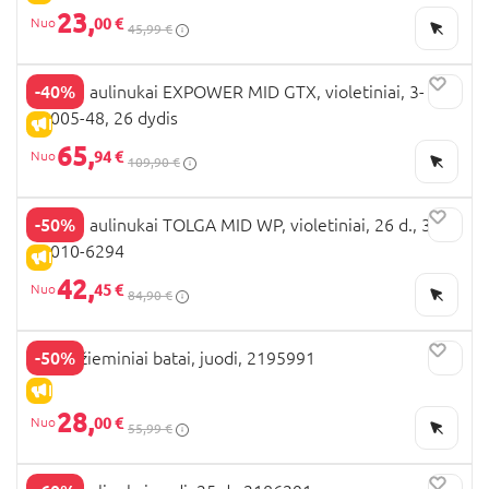
23,
00 €
45,99 €
-40%
VIKING aulinukai EXPOWER MID GTX, violetiniai, 3-
54005-48, 26 dydis
IŠPARDAVIMAS
65,
94 €
109,90 €
-50%
VIKING aulinukai TOLGA MID WP, violetiniai, 26 d., 3-
48010-6294
IŠPARDAVIMAS
42,
45 €
84,90 €
-50%
BEPPI žieminiai batai, juodi, 2195991
IŠPARDAVIMAS
28,
00 €
55,99 €