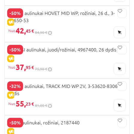
-50%
VIKING aulinukai HOVET MID WP, rožiniai, 26 d., 3-
51650-53
IŠPARDAVIMAS
42,
45 €
84,90 €
-50%
PRIMIGI aulinukai, juodi/rožiniai, 4967400, 26 dydis
IŠPARDAVIMAS
37,
95 €
75,90 €
-32%
VIKING aulinukai, TRACK MID WP 2V, 3-53620-8306, 31
dydis
IŠPARDAVIMAS
55,
23 €
81,00 €
-50%
BEPPI aulinukai, rožiniai, 2187440
IŠPARDAVIMAS