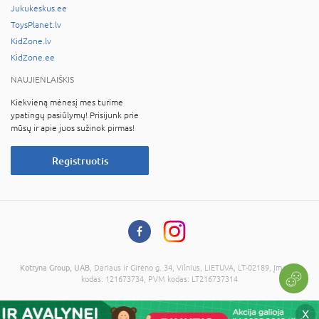
Jukukeskus.ee
ToysPlanet.lv
KidZone.lv
KidZone.ee
NAUJIENLAIŠKIS
Kiekvieną mėnesį mes turime
ypatingų pasiūlymų! Prisijunk prie
mūsų ir apie juos sužinok pirmas!
Registruotis
Kotryna Group, UAB
, Dariaus ir Girėno g. 34, Vilnius, LIETUVA, LT-02189, Įmonės
kodas: 121673734, PVM kodas: LT216737314
© 2026 Visos teisės saugomos. Kopijuoti informaciją be administracijos sutikimo
X
draudžiama