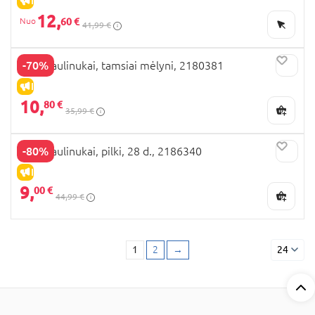
IŠPARDAVIMAS
12,
60 €
41,99 €
-70%
BEPPI aulinukai, tamsiai mėlyni, 2180381
IŠPARDAVIMAS
10,
80 €
35,99 €
-80%
BEPPI aulinukai, pilki, 28 d., 2186340
IŠPARDAVIMAS
9,
00 €
44,99 €
1
2
→
24