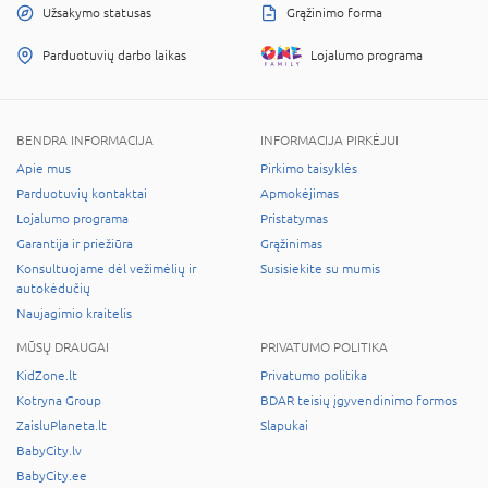
Užsakymo statusas
Grąžinimo forma
Parduotuvių darbo laikas
Lojalumo programa
BENDRA INFORMACIJA
INFORMACIJA PIRKĖJUI
Apie mus
Pirkimo taisyklės
Parduotuvių kontaktai
Apmokėjimas
Lojalumo programa
Pristatymas
Garantija ir priežiūra
Grąžinimas
Konsultuojame dėl vežimėlių ir
Susisiekite su mumis
autokėdučių
Naujagimio kraitelis
MŪSŲ DRAUGAI
PRIVATUMO POLITIKA
KidZone.lt
Privatumo politika
Kotryna Group
BDAR teisių įgyvendinimo formos
ZaisluPlaneta.lt
Slapukai
BabyCity.lv
BabyCity.ee