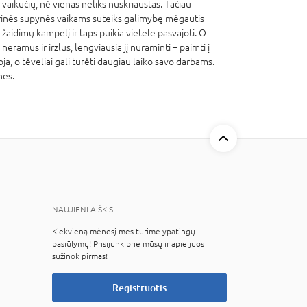
 vaikučių, nė vienas neliks nuskriaustas. Tačiau
arinės supynės vaikams suteiks galimybę mėgautis
idimų kampelį ir taps puikia vietele pasvajoti. O
neramus ir irzlus, lengviausia jį nuraminti – paimti į
a, o tėveliai gali turėti daugiau laiko savo darbams.
nes.
NAUJIENLAIŠKIS
Kiekvieną mėnesį mes turime ypatingų
pasiūlymų! Prisijunk prie mūsų ir apie juos
sužinok pirmas!
Registruotis