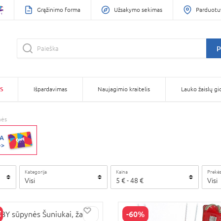
Grąžinimo forma
Užsakymo sekimas
Parduotu
P
S
Išpardavimas
Naujagimio kraitelis
Lauko žaislų gi
nės
Kategorija
Kaina
Prekės
Visi
5
€
-
48
€
Visi
-60%
Y sūpynės Šuniukai, žalios,