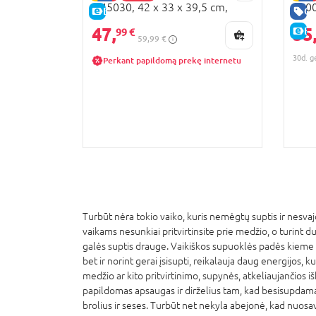
x 45030, 42 x 33 x 39,5 cm,
760
E-KAINA
GE
45016
47,
35
E-
99 €
59,99 €
30d. g
Perkant papildomą prekę internetu
Turbūt nėra tokio vaiko, kuris nemėgtų suptis ir nesva
vaikams nesunkiai pritvirtinsite prie medžio, o turint
galės suptis drauge. Vaikiškos supuoklės padės kieme su
bet ir norint gerai įsisupti, reikalauja daug energijos, k
medžio ar kito pritvirtinimo, supynės, atkeliaujančios iš
papildomas apsaugas ir dirželius tam, kad besisupdamas m
brolius ir seses. Turbūt net nekyla abejonė, kad nuosa