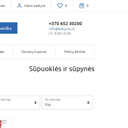
vės
Mano paskyra
0
0
+370 652 30200
aieška
info@babycity.lt
I-V: 9:00-16:00
das
Dovanų kuponai
Prekių ženklai
Sūpuoklės ir sūpynės
 ženklas
Tik internetu
Visi