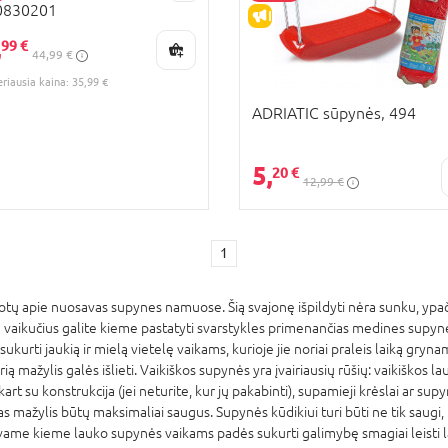
0830201
RA KAINA
IŠPARDAVIMAS
,
KAINA
99 €
44,99 €
eriausia kaina: 35,99 €
ADRIATIC sūpynės, 494
5,
20 €
12,99 €
1
jotų apie nuosavas supynes namuose. Šią svajonę išpildyti nėra sunku, ypač
 du vaikučius galite kieme pastatyti svarstykles primenančias medines supy
kurti jaukią ir mielą vietelę vaikams, kurioje jie noriai praleis laiką gry
urią mažylis galės išlieti. Vaikiškos supynės yra įvairiausių rūšių: vaikiškos 
kart su konstrukcija (jei neturite, kur jų pakabinti), supamieji krėslai ar sup
ažylis būtų maksimaliai saugus. Supynės kūdikiui turi būti ne tik saugi, bet 
vame kieme lauko supynės vaikams padės sukurti galimybę smagiai leisti lai