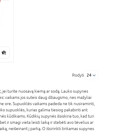
Rodyti
24
, jei turite nuosavą kiemą ar sodą. Lauko supynes
nes: vaikams jos suteis daug džiaugsmo, nes mažyliai
name ore. Supuoklės vaikams padeda ne tik nusiraminti,
lauko supuoklės, kurias galima tiesiog pakabinti ant
ynės kūdikiams. Kūdikių supynės išsiskiria tuo, kad turi
ir smagi vieta leisti laiką ir stebėti avo tėvelius ar
ką, neišeinant į parką. O išsirinkti tinkamas supynes