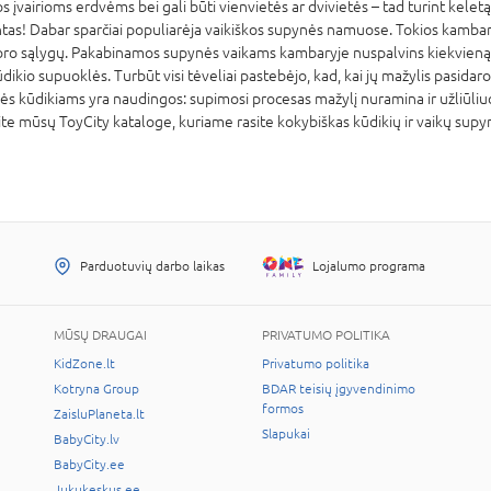
 įvairioms erdvėms bei gali būti vienvietės ar dvivietės – tad turint keletą
antas! Dabar sparčiai populiarėja vaikiškos supynės namuose. Tokios kamb
o sąlygų. Pakabinamos supynės vaikams kambaryje nuspalvins kiekvieną ža
ikio supuoklės. Turbūt visi tėveliai pastebėjo, kad, kai jų mažylis pasidaro 
lės kūdikiams yra naudingos: supimosi procesas mažylį nuramina ir užliūliuoj
te mūsų ToyCity kataloge, kuriame rasite kokybiškas kūdikių ir vaikų supy
Parduotuvių darbo laikas
Lojalumo programa
MŪSŲ DRAUGAI
PRIVATUMO POLITIKA
KidZone.lt
Privatumo politika
Kotryna Group
BDAR teisių įgyvendinimo
formos
ZaisluPlaneta.lt
Slapukai
BabyCity.lv
BabyCity.ee
Jukukeskus.ee