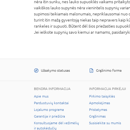
nėra itin sunku, nes lauko supuoklės vaikams pritaikytos
vaikiškos lauko supynės nėra vienintelis supynių vari
supimosi teikiamais malonumais, nepriklausomai nuo or
turint itin mažą gyventoją niekas taip nepravers kaip kūd
rankeles ir supuoti. Būtent dėl šios priežasties supuok
Jei ieškote supynių savo kiemui ar namams, pasidairyki
Užsakymo statusas
Grąžinimo forma
BENDRA INFORMACIJA
INFORMACIJA PIRKĖJUI
Apie mus
Pirkimo taisyklės
Parduotuvių kontaktai
Apmokėjimas
Lojalumo programa
Pristatymas
Garantija ir priežiūra
Grąžinimas
Konsultuojame dėl vežimėlių
Susisiekite su mumis
ir autokėdučių