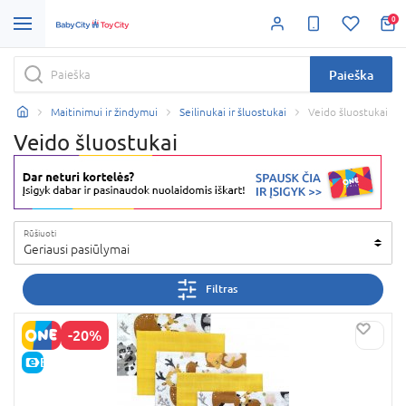
0
Paieška
Maitinimui ir žindymui
Seilinukai ir šluostukai
Veido šluostukai
Veido šluostukai
Rūšiuoti
Geriausi pasiūlymai
Filtras
-20%
E-KAINA