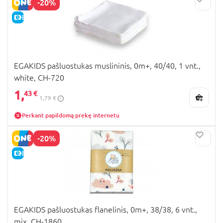
-20%
E-KAINA
EGAKIDS pašluostukas muslininis, 0m+, 40/40, 1 vnt.,
white, CH-720
1,
43 €
1,79 €
Perkant papildomą prekę internetu
-20%
E-KAINA
EGAKIDS pašluostukas flanelinis, 0m+, 38/38, 6 vnt.,
mix, CH-1860