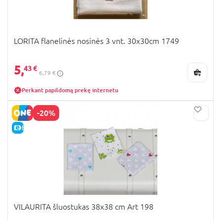
LORITA flanelinės nosinės 3 vnt. 30x30cm 1749
5,
43 €
6,79 €
Perkant papildomą prekę internetu
-20%
E-KAINA
VILAURITA šluostukas 38x38 cm Art 198