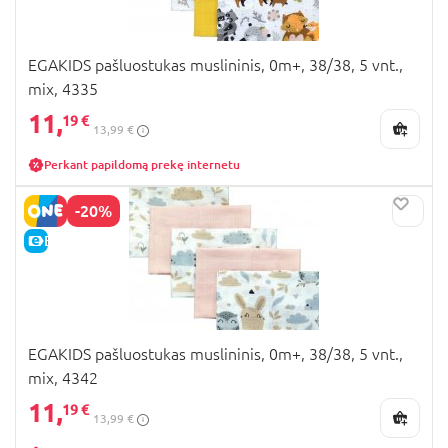
EGAKIDS pašluostukas muslininis, 0m+, 38/38, 5 vnt.,
mix, 4335
11,
19 €
13,99 €
Perkant papildomą prekę internetu
-20%
E-KAINA
EGAKIDS pašluostukas muslininis, 0m+, 38/38, 5 vnt.,
mix, 4342
11,
19 €
13,99 €