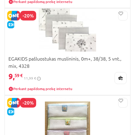
Perkant papildomą prekę internetu
-20%
E-KAINA
EGAKIDS pašluostukas muslininis, 0m+, 38/38, 5 vnt.,
mix, 4328
9,
59 €
11,99 €
Perkant papildomą prekę internetu
-20%
E-KAINA