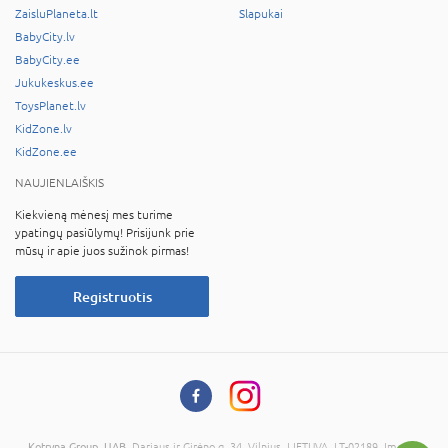
ZaisluPlaneta.lt
Slapukai
BabyCity.lv
BabyCity.ee
Jukukeskus.ee
ToysPlanet.lv
KidZone.lv
KidZone.ee
NAUJIENLAIŠKIS
Kiekvieną mėnesį mes turime
ypatingų pasiūlymų! Prisijunk prie
mūsų ir apie juos sužinok pirmas!
Registruotis
Kotryna Group, UAB
, Dariaus ir Girėno g. 34, Vilnius, LIETUVA, LT-02189, Įmonės