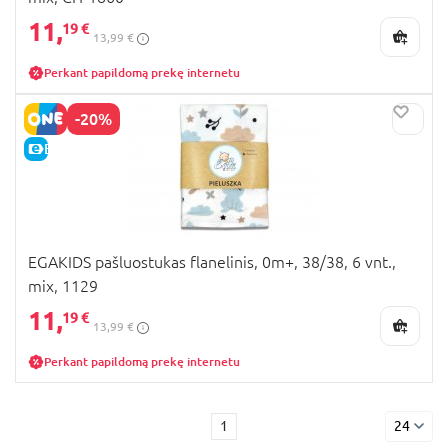
11,
19 €
13,99 €
Perkant papildomą prekę internetu
-20%
E-KAINA
EGAKIDS pašluostukas flanelinis, 0m+, 38/38, 6 vnt.,
mix, 1129
11,
19 €
13,99 €
Perkant papildomą prekę internetu
1
24