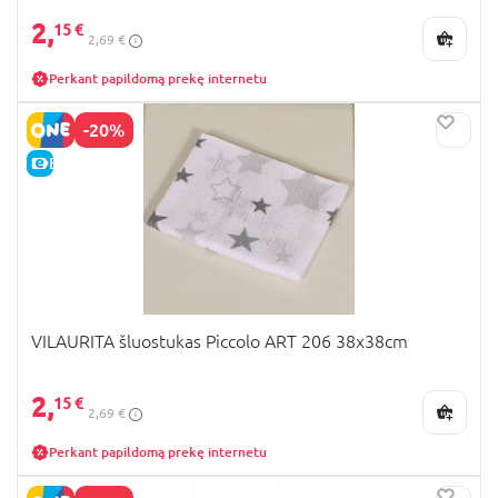
2,
15 €
2,69 €
Perkant papildomą prekę internetu
-20%
E-KAINA
VILAURITA šluostukas Piccolo ART 206 38x38cm
2,
15 €
2,69 €
Perkant papildomą prekę internetu