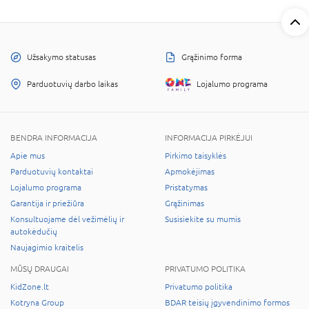
Užsakymo statusas
Grąžinimo forma
Parduotuvių darbo laikas
Lojalumo programa
BENDRA INFORMACIJA
INFORMACIJA PIRKĖJUI
Apie mus
Pirkimo taisyklės
Parduotuvių kontaktai
Apmokėjimas
Lojalumo programa
Pristatymas
Garantija ir priežiūra
Grąžinimas
Konsultuojame dėl vežimėlių ir
Susisiekite su mumis
autokėdučių
Naujagimio kraitelis
MŪSŲ DRAUGAI
PRIVATUMO POLITIKA
KidZone.lt
Privatumo politika
Kotryna Group
BDAR teisių įgyvendinimo formos