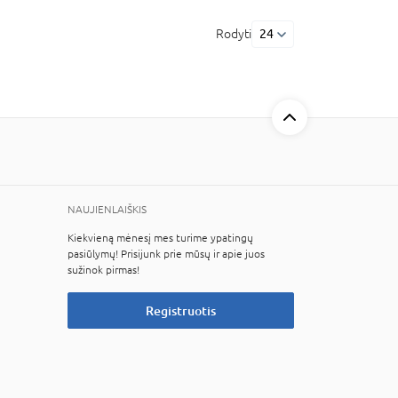
Rodyti
24
NAUJIENLAIŠKIS
Kiekvieną mėnesį mes turime ypatingų
pasiūlymų! Prisijunk prie mūsų ir apie juos
sužinok pirmas!
Registruotis