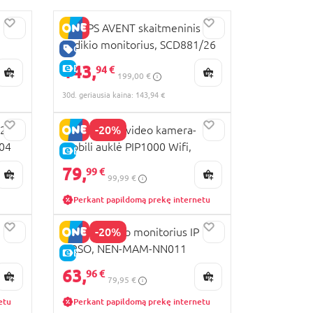
PHILIPS AVENT skaitmeninis
kūdikio monitorius, SCD881/26
GERA KAINA
143,
E-KAINA
94 €
199,00 €
30d. geriausia kaina: 143,94 €
-20%
.2
MOTOROLA video kamera-
04
mobili auklė PIP1000 Wifi,
E-KAINA
461703
79,
99 €
99,99 €
Perkant papildomą prekę internetu
-20%
NENO kūdikio monitorius IP
ORSO, NEN-MAM-NN011
E-KAINA
63,
96 €
79,95 €
etu
Perkant papildomą prekę internetu