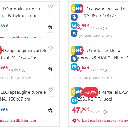
RA KAINA
ELO mobili auklė su
LIONELO apsauginiai varteli
ra, Babyline smart
TRUUS SLIM, 77x3x75-
KAINA
GERA KAINA
85/95/105 cm., White natur
48,
,
E-KAINA
99 €
83 €
64,99 €
TIK INTERNETU
30d. geriausia kaina: 48,99 €
na galioja tik internetu
ELO apsauginiai varteliai
LIONELO mobili auklė su
S SLIM, 77x3x75-
kamera, LOC-BABYLINE VI
RA KAINA
GERA KAINA
5/105 cm., Black carbon
WHITE
,
40,
KAINA
E-KAINA
99 €
65 €
64,99 €
74,99 €
ral
K INTERNETU
eriausia kaina: 49,99 €
30d. geriausia kaina: 40,65 €
RA KAINA
-20%
ELO apsauginė tvorelė
NOMA saugos varteliai EAS
NA, 150x67 cm.
PRESSURE FIT, juodi
KAINA
E-KAINA
47,
,
96 €
99 €
59,95 €
na galioja tik internetu
Perkant papildomą prekę intern