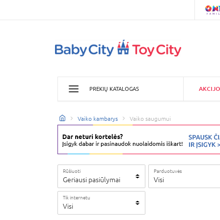
AKCIJO
PREKIŲ KATALOGAS
Vaiko kambarys
Vaiko saugumui
Rūšiuoti
Parduotuvės
Geriausi pasiūlymai
Visi
Tik internetu
Visi