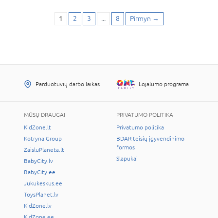
1
2
3
...
8
Pirmyn
→
Parduotuvių darbo laikas
Lojalumo programa
MŪSŲ DRAUGAI
PRIVATUMO POLITIKA
KidZone.lt
Privatumo politika
Kotryna Group
BDAR teisių įgyvendinimo
formos
ZaisluPlaneta.lt
Slapukai
BabyCity.lv
BabyCity.ee
Jukukeskus.ee
ToysPlanet.lv
KidZone.lv
KidZone.ee