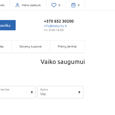
vės
Mano paskyra
0
0
+370 652 30200
aieška
info@babycity.lt
I-V: 9:00-16:00
das
Dovanų kuponai
Prekių ženklai
Vaiko saugumui
 ženklas
Spalva
Visi