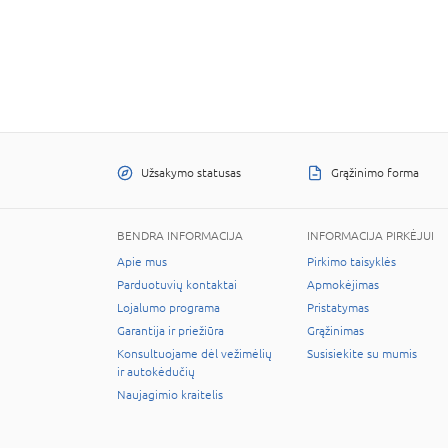
Užsakymo statusas
Grąžinimo forma
BENDRA INFORMACIJA
INFORMACIJA PIRKĖJUI
Apie mus
Pirkimo taisyklės
Parduotuvių kontaktai
Apmokėjimas
Lojalumo programa
Pristatymas
Garantija ir priežiūra
Grąžinimas
Konsultuojame dėl vežimėlių
Susisiekite su mumis
ir autokėdučių
Naujagimio kraitelis