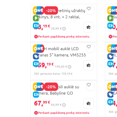
-20%
DOOKY magnetinių užraktų
DOOK
rinkinys, 8 vnt. + 2 raktai,
dušu
NAUJA PREKĖ
NA
2301121
23,
10
E-KAINA
E-
19 €
28,99 €
Perkant papildomą prekę internetu
Pe
VTECH mobili auklė LCD
NENO
ekranas 5" kamera, VM5255
AMI
GERA KAINA
GE
159,
87
E-KAINA
E-
19 €
199,00 €
30d. geriausia kaina: 159,19 €
30d. g
-20%
LIONELO mobili auklė su
HAUC
kamera, Babyline GO
CLE
E-KAINA
GE
Blac
67,
64
E-
99 €
84,99 €
30d. g
Perkant papildomą prekę internetu