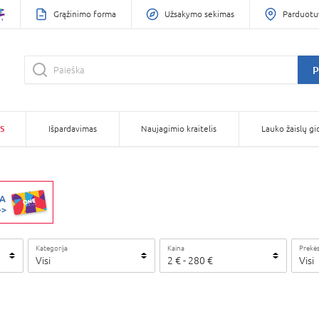
Grąžinimo forma
Užsakymo sekimas
Parduotu
P
S
Išpardavimas
Naujagimio kraitelis
Lauko žaislų gi
Kategorija
Kaina
Prekės
Visi
2
€
-
280
€
Visi