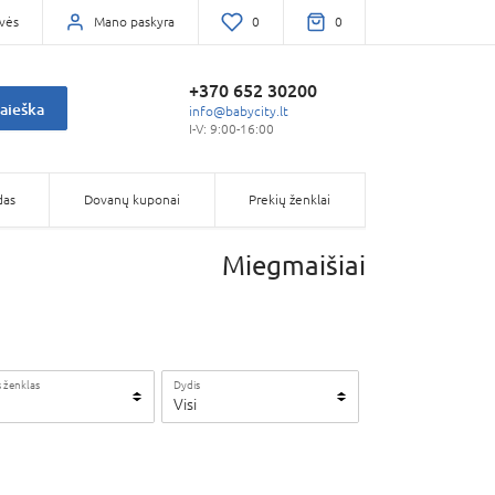
vės
Mano paskyra
0
0
+370 652 30200
aieška
info@babycity.lt
I-V: 9:00-16:00
das
Dovanų kuponai
Prekių ženklai
Miegmaišiai
 ženklas
Dydis
Visi