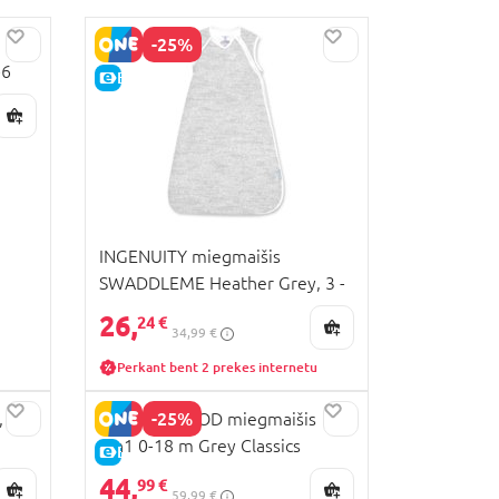
-25%
-6
E-KAINA
INGENUITY miegmaišis
SWADDLEME Heather Grey, 3 -
18 mėn., GREY, 17394
26,
24 €
34,99 €
Perkant bent 2 prekes internetu
-25%
 3-
MOTHERHOOD miegmaišis
2in1 0-18 m Grey Classics
E-KAINA
092/138
44,
99 €
59,99 €