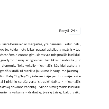
Rodyti
24
laukiate berniuko ar mergaitės, yra panašus – keli rūbelių
uo to, kokiu metų laiku į pasaulį atkeliauja mažylis – tad
iks vėsesnėms dienoms gimusiems yra
miegmaišis kūdikiui
.
š gimdymo namų ar ligoninės, bet tikrai naudosite jį ir
is dienomis. Toks
vokelis-miegmaišis kūdikiui
atstoja ir
maišis kūdikiui
suteikia jaukumo ir saugumo jausmą –
liui, BabyCity/ToyCity internetinėje parduotuvėje rasite
į pirkinių sąrašą vertą įsitraukti daiktą –
miegmaišis
praktišką dovanos variantą –
vilnonis miegmaišis kūdikiui
.
resniems vaikams – drabužių, įvairių žaislų, baldų vaikų