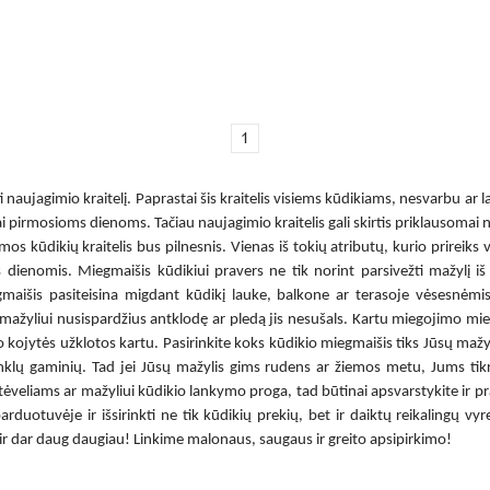
1
 naujagimio kraitelį. Paprastai šis kraitelis visiems kūdikiams, nesvarbu ar 
tai pirmosioms dienoms. Tačiau naujagimio kraitelis gali skirtis priklausomai n
mos kūdikių kraitelis bus pilnesnis. Vienas iš tokių atributų, kurio prire
s dienomis.
Miegmaišis kūdikiui
pravers ne tik norint parsivežti mažylį i
gmaišis
pasiteisina migdant kūdikį lauke, balkone ar terasoje vėsesnėm
mažyliui nusispardžius antklodę ar pledą jis nesušals. Kartu
miegojimo mieg
 o kojytės užklotos kartu. Pasirinkite koks
kūdikio miegmaišis
tiks Jūsų mažy
lų gaminių. Tad jei Jūsų mažylis gims rudens ar žiemos metu, Jums tikrai 
ms tėveliams ar mažyliui kūdikio lankymo proga, tad būtinai apsvarstykite ir 
rduotuvėje ir išsirinkti ne tik kūdikių prekių, bet ir daiktų reikalingų vy
 dar daug daugiau! Linkime malonaus, saugaus ir greito apsipirkimo!