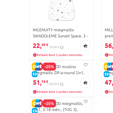
INGENUITY miegmaišis
MILL
SWADDLEME Sunset Space, 3 -
prem
9 mėn., WHITE, 17391
90x4
22,
56
49 €
29,99 €
Perkant bent 2 prekes internetu
Pe
-25%
MOTHERHOOD muslino
MOT
miegmaišis ZIP-a-round 2in1,
mieg
E-KAINA
E-
grey classics, 107/138
mėn.
51,
47
74 €
68,99 €
Perkant bent 2 prekes internetu
Pe
-25%
MOTHERHOOD miegmaišis,
2in1, 3-18 mėn., (TOG 3),
E-KAINA