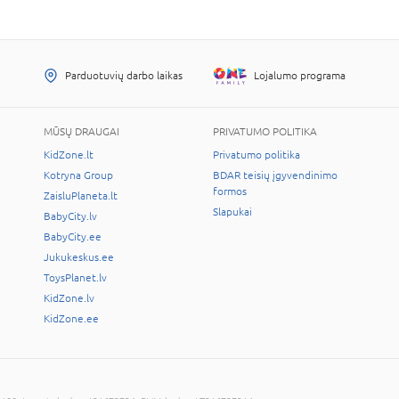
Parduotuvių darbo laikas
Lojalumo programa
MŪSŲ DRAUGAI
PRIVATUMO POLITIKA
KidZone.lt
Privatumo politika
Kotryna Group
BDAR teisių įgyvendinimo
formos
ZaisluPlaneta.lt
Slapukai
BabyCity.lv
BabyCity.ee
Jukukeskus.ee
ToysPlanet.lv
KidZone.lv
KidZone.ee