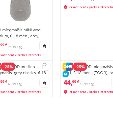
Perkant bent 2 prekes internetu
I miegmaišis MINI wool
ium, 0-18 mėn., grey,
0-42cm, 3-3-3-Z-M-111
,
99 €
75,99 €
rkant bent 2 prekes internetu
-25%
-25%
HERHOOD muslino
MOTHERHOOD miegmaišis
maišis, grey classics, 6-18
2in1, 3-18 mėn., (TOG 3), b
KAINA
E-KAINA
, 072/138 0,5 TOG
092/169
,
44,
99 €
99 €
63,99 €
59,99 €
rkant bent 2 prekes internetu
Perkant bent 2 prekes internetu