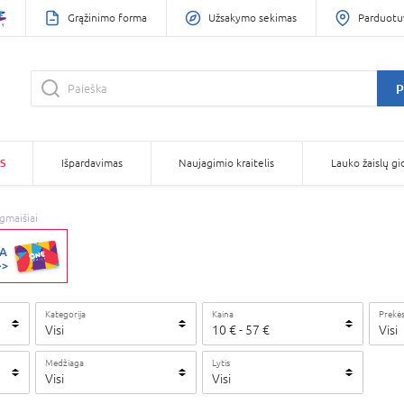
Grąžinimo forma
Užsakymo sekimas
Parduotu
P
S
Išpardavimas
Naujagimio kraitelis
Lauko žaislų gi
gmaišiai
Kategorija
Kaina
Prekės
Visi
10
€
-
57
€
Visi
Medžiaga
Lytis
Visi
Visi