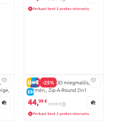
Perkant bent 2 prekes internetu
-25%
,
MOTHERHOOD miegmaišis, 3-
eige,
18 mėn., Zip-A-Round 2in1
E-KAINA
(TOG 2), beige, 094/169
44,
99 €
59,99 €
Perkant bent 2 prekes internetu