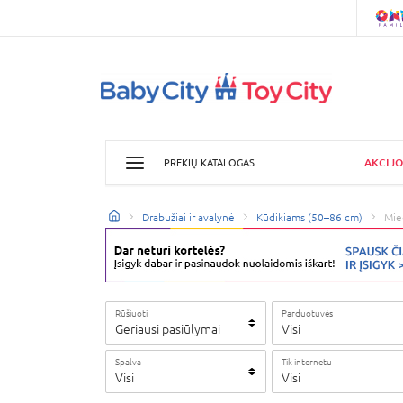
AKCIJO
PREKIŲ KATALOGAS
Drabužiai ir avalynė
Kūdikiams (50–86 cm)
Mie
Rūšiuoti
Parduotuvės
Geriausi pasiūlymai
Visi
Spalva
Tik internetu
Visi
Visi