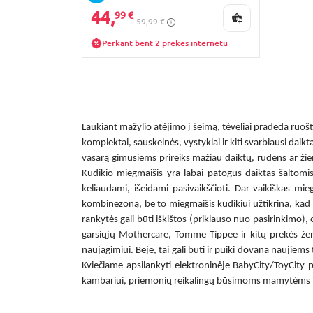
rožinis, 092/171
44,
99 €
59,99 €
Perkant bent 2 prekes internetu
Laukiant mažylio atėjimo į šeimą, tėveliai pradeda ruošti
komplektai, sauskelnės, vystyklai ir kiti svarbiausi daik
vasarą gimusiems prireiks mažiau daiktų, rudens ar žie
Kūdikio miegmaišis
yra labai patogus daiktas šaltomi
keliaudami, išeidami pasivaikščioti. Dar
vaikiškas mie
kombinezoną, be to
miegmaišis kūdikiui
užtikrina, kad 
rankytės gali būti iškištos (priklauso nuo pasirinkimo),
garsiųjų Mothercare, Tomme Tippee ir kitų prekės ženk
naujagimiui
. Beje, tai gali būti ir puiki dovana naujie
Kviečiame apsilankyti elektroninėje BabyCity/ToyCity pa
kambariui, priemonių reikalingų būsimoms mamytėms ir