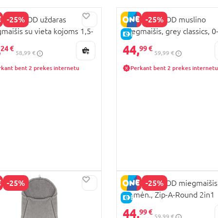
-25%
-25%
HERHOOD uždaras
MOTHERHOOD muslino
maišis su vieta kojoms 1,5-
miegmaišis, grey classics, 0
KAINA
E-KAINA
m., Grey classics, 112/138
mėn., 071/138
,
44,
24 €
99 €
58,99 €
59,99 €
rkant bent 2 prekes internetu
Perkant bent 2 prekes internetu
-25%
-25%
MOTHERHOOD miegmaišis,
18 mėn., Zip-A-Round 2in1
KAINA
E-KAINA
(TOG 2), rožinis, 094/171
44,
99 €
59,99 €