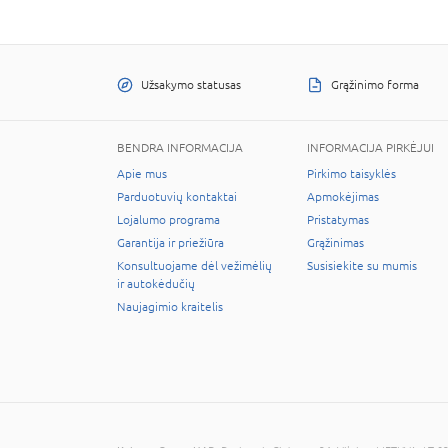
Užsakymo statusas
Grąžinimo forma
BENDRA INFORMACIJA
INFORMACIJA PIRKĖJUI
Apie mus
Pirkimo taisyklės
Parduotuvių kontaktai
Apmokėjimas
Lojalumo programa
Pristatymas
Garantija ir priežiūra
Grąžinimas
Konsultuojame dėl vežimėlių
Susisiekite su mumis
ir autokėdučių
Naujagimio kraitelis