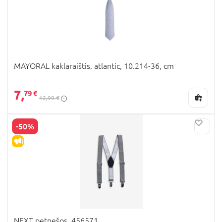
MAYORAL kaklaraištis, atlantic, 10.214-36, cm
7,
79 €
12,99 €
-50%
IŠPARDAVIMAS
NEXT petnešos, 456571