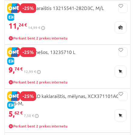
-25%
NAME IT kaklaraištis 13215541-282D3C, M/L
E-KAINA
11,
24 €
14,99 €
Perkant bent 2 prekes internetu
-25%
NAME IT petnešos, 13235710 L
E-KAINA
9,
74 €
12,99 €
Perkant bent 2 prekes internetu
-25%
COCCODRILLO kaklaraištis, mėlynas, XCX371101ACC-
015-M,
E-KAINA
5,
62 €
7,50 €
Perkant bent 2 prekes internetu