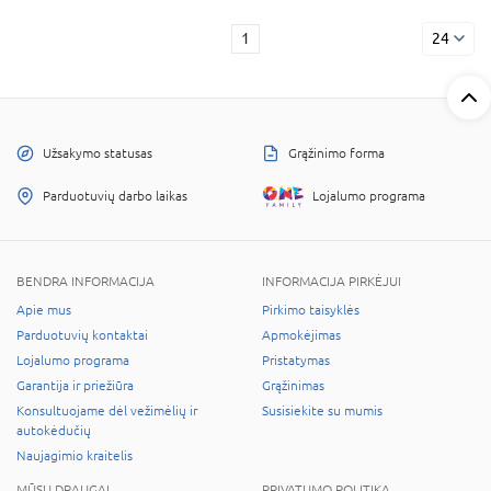
1
24
Užsakymo statusas
Grąžinimo forma
Parduotuvių darbo laikas
Lojalumo programa
BENDRA INFORMACIJA
INFORMACIJA PIRKĖJUI
Apie mus
Pirkimo taisyklės
Parduotuvių kontaktai
Apmokėjimas
Lojalumo programa
Pristatymas
Garantija ir priežiūra
Grąžinimas
Konsultuojame dėl vežimėlių ir
Susisiekite su mumis
autokėdučių
Naujagimio kraitelis
MŪSŲ DRAUGAI
PRIVATUMO POLITIKA