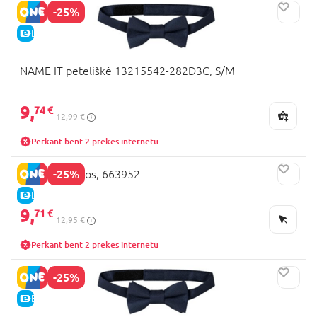
-25%
E-KAINA
NAME IT peteliškė 13215542-282D3C, S/M
9,
74 €
12,99 €
Perkant bent 2 prekes internetu
-25%
NEXT petnešos, 663952
E-KAINA
9,
71 €
12,95 €
Perkant bent 2 prekes internetu
-25%
E-KAINA