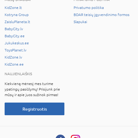
KidZone.lt
Privatumo politika
Kotryna Group
BDAR teisių įgyvendinimo formos
ZaisluPlaneta.lt
Slapukai
BabyCity.lv
BabyCity.ee
Jukukeskus.ee
ToysPlanet.lv
KidZone.lv
KidZone.ee
NAUJIENLAIŠKIS
Kiekvieną mėnesį mes turime
ypatingų pasiūlymų! Prisijunk prie
mūsų ir apie juos sužinok pirmas!
Registruotis