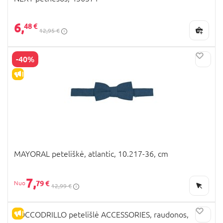
6,
48 €
12,95 €
-40%
IŠPARDAVIMAS
MAYORAL peteliškė, atlantic, 10.217-36, cm
7,
79 €
12,99 €
IŠPARDAVIMAS
COCCODRILLO petelišlė ACCESSORIES, raudonos,