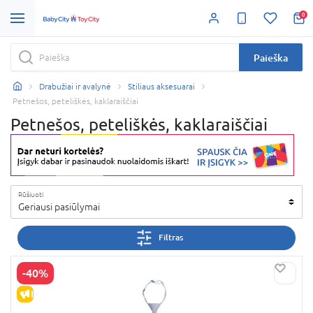
0
Paieška
Drabužiai ir avalynė
Stiliaus aksesuarai
Petnešos, peteliškės, kaklaraiščiai
Petnešos, peteliškės, kaklaraiščiai
Rūšiuoti
Geriausi pasiūlymai
Filtras
-40%
IŠPARDAVIMAS