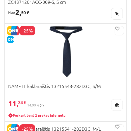
ZC4371201ACC-009-S, S cm
2,
50 €
-25%
E-KAINA
NAME IT kaklaraištis 13215543-282D3C, S/M
11,
24 €
14,99 €
Perkant bent 2 prekes internetu
-25%
NAME IT kaklaraištis 13215541-282D3C, M/L