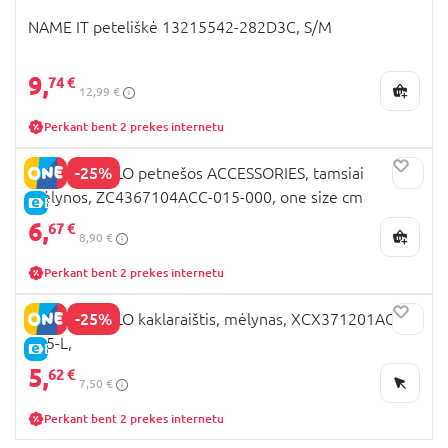
NAME IT peteliškė 13215542-282D3C, S/M
9,
74 €
12,99 €
Perkant bent 2 prekes internetu
-25%
COCCODRILLO petnešos ACCESSORIES, tamsiai
mėlynos, ZC4367104ACC-015-000, one size cm
E-KAINA
6,
67 €
8,90 €
Perkant bent 2 prekes internetu
-25%
COCCODRILLO kaklaraištis, mėlynas, XCX371201ACC-
015-L,
E-KAINA
5,
62 €
7,50 €
Perkant bent 2 prekes internetu