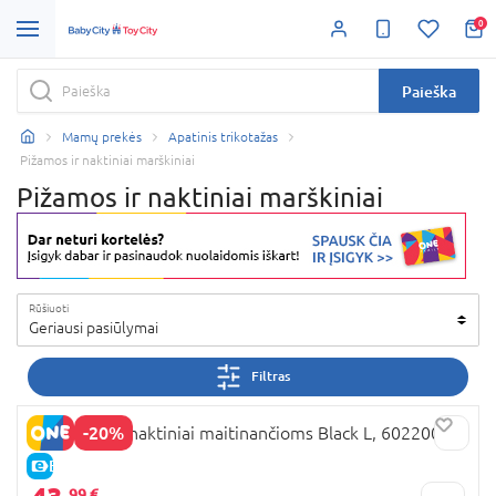
0
Paieška
Mamų prekės
Apatinis trikotažas
Pižamos ir naktiniai marškiniai
Pižamos ir naktiniai marškiniai
Rūšiuoti
Geriausi pasiūlymai
Filtras
-20%
CARRIWELL naktiniai maitinančioms Black L, 602200
E-KAINA
99 €