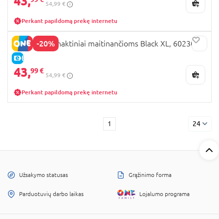
43,
54,99 €
Perkant papildomą prekę internetu
-20%
CARRIWELL naktiniai maitinančioms Black XL, 602300
E-KAINA
43,
99 €
54,99 €
Perkant papildomą prekę internetu
1
24
Užsakymo statusas
Grąžinimo forma
Parduotuvių darbo laikas
Lojalumo programa