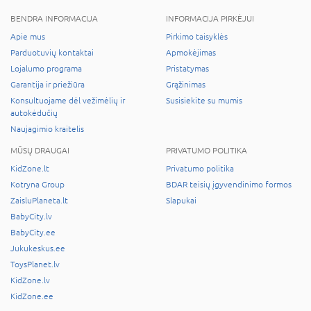
BENDRA INFORMACIJA
INFORMACIJA PIRKĖJUI
Apie mus
Pirkimo taisyklės
Parduotuvių kontaktai
Apmokėjimas
Lojalumo programa
Pristatymas
Garantija ir priežiūra
Grąžinimas
Konsultuojame dėl vežimėlių ir
Susisiekite su mumis
autokėdučių
Naujagimio kraitelis
MŪSŲ DRAUGAI
PRIVATUMO POLITIKA
KidZone.lt
Privatumo politika
Kotryna Group
BDAR teisių įgyvendinimo formos
ZaisluPlaneta.lt
Slapukai
BabyCity.lv
BabyCity.ee
Jukukeskus.ee
ToysPlanet.lv
KidZone.lv
KidZone.ee