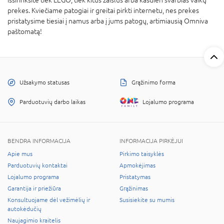
prekes. Kviečiame patogiai ir greitai pirkti internetu, nes prekes
pristatysime tiesiai į namus arba į jums patogų, artimiausią Omniva
paštomatą!
Užsakymo statusas
Grąžinimo forma
Parduotuvių darbo laikas
Lojalumo programa
BENDRA INFORMACIJA
INFORMACIJA PIRKĖJUI
Apie mus
Pirkimo taisyklės
Parduotuvių kontaktai
Apmokėjimas
Lojalumo programa
Pristatymas
Garantija ir priežiūra
Grąžinimas
Konsultuojame dėl vežimėlių ir
Susisiekite su mumis
autokėdučių
Naujagimio kraitelis