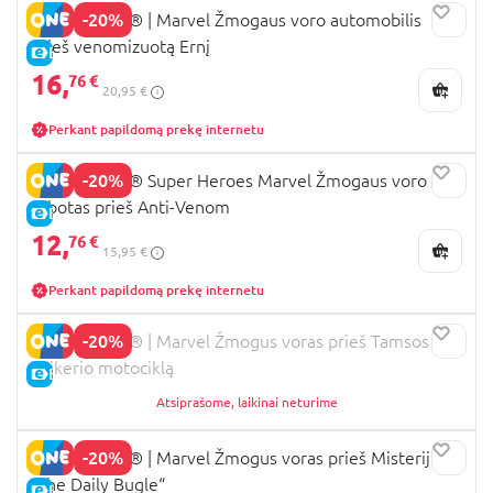
-20%
76336 LEGO® ǀ Marvel Žmogaus voro automobilis
prieš venomizuotą Ernį
E-KAINA
16,
76 €
20,95 €
Perkant papildomą prekę internetu
-20%
76308 LEGO® Super Heroes Marvel Žmogaus voro
robotas prieš Anti-Venom
E-KAINA
12,
76 €
15,95 €
Perkant papildomą prekę internetu
-20%
76335 LEGO® | Marvel Žmogus voras prieš Tamsos
baikerio motociklą
E-KAINA
Atsiprašome, laikinai neturime
-20%
76342 LEGO® ǀ Marvel Žmogus voras prieš Misterijų:
„The Daily Bugle“
E-KAINA