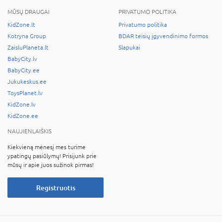
MŪSŲ DRAUGAI
PRIVATUMO POLITIKA
KidZone.lt
Privatumo politika
Kotryna Group
BDAR teisių įgyvendinimo formos
ZaisluPlaneta.lt
Slapukai
BabyCity.lv
BabyCity.ee
Jukukeskus.ee
ToysPlanet.lv
KidZone.lv
KidZone.ee
NAUJIENLAIŠKIS
Kiekvieną mėnesį mes turime
ypatingų pasiūlymų! Prisijunk prie
mūsų ir apie juos sužinok pirmas!
Registruotis