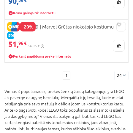
90,
36 €
Kaina galioja tik internetu
-20%
76341 LEGO® | Marvel Grūtas niokotojo kostiumu
E-KAINA
51,
96 €
64,95 €
Perkant papildomą prekę internetu
1
24
Vienas iš populiariausių prekės ženklų žaislų kategorijoje yra LEGO.
Jis pavergė daugybę berniukų. Mergaičių ir jų tėvelių, kurie mielai
prisijungia prie savo mažųjų ir dėlioja įdomius konstruktorius kartu.
Ar teko pagalvoti, kodėl LEGO toks populiarus žaislas ir toks išlieka
jau daugybę metų? Vienas iš atsakymų gali būti tai, kad LEGO kas
kartą stengiasi pateikti vis tobulesnius rinkinius, juos atnaujinti,
patobulinti, kurti naujas temas, kurios atitinka šiuolaikinius, svarbius