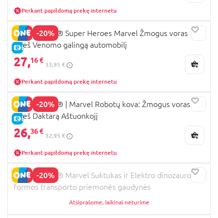
Perkant papildomą prekę internetu
-20%
76309 LEGO® Super Heroes Marvel Žmogus voras
prieš Venomo galingą automobilį
E-KAINA
27,
16 €
33,95 €
Perkant papildomą prekę internetu
-20%
76338 LEGO® | Marvel Robotų kova: Žmogus voras
prieš Daktarą Aštuonkojį
E-KAINA
26,
36 €
32,95 €
Perkant papildomą prekę internetu
-20%
11198 LEGO® Marvel Suktukas ir Elektro dinozauro
formos transporto priemonės gaudynės
Atsiprašome, laikinai neturime