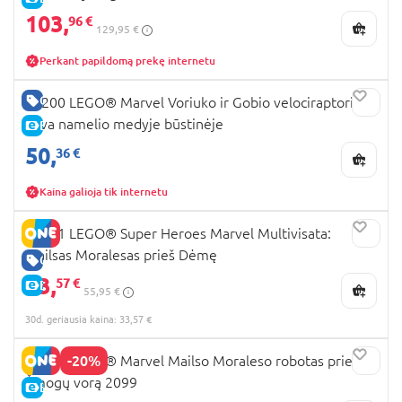
103,
96 €
129,95 €
Perkant papildomą prekę internetu
GERA KAINA
11200 LEGO® Marvel Voriuko ir Gobio velociraptoriaus
kova namelio medyje būstinėje
E-KAINA
50,
36 €
Kaina galioja tik internetu
76311 LEGO® Super Heroes Marvel Multivisata:
Mailsas Moralesas prieš Dėmę
GERA KAINA
33,
57 €
E-KAINA
55,95 €
30d. geriausia kaina: 33,57 €
-20%
76337 LEGO® Marvel Mailso Moraleso robotas prieš
Žmogų vorą 2099
E-KAINA