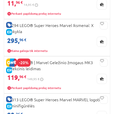
11,
96 €
14,95 €
Perkant papildomą prekę internetu
GERA KAINA
76294 LEGO® Super Heroes Marvel Iksmenai: X
mokykla
E-KAINA
295,
96 €
Kaina galioja tik internetu
-20%
76344 LEGO® | Marvel Geležinio žmogaus MK3
kolekcinis leidimas
E-KAINA
119,
96 €
149,95 €
Perkant papildomą prekę internetu
GERA KAINA
76313 LEGO® Super Heroes Marvel MARVEL logotipas
ir minifigūrėlės
E-KAINA