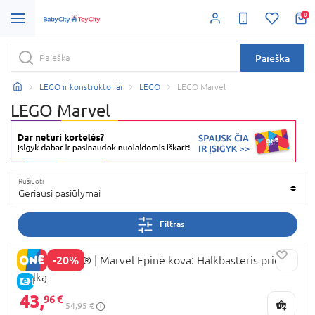
0
Paieška
LEGO ir konstruktoriai
LEGO
LEGO Marvel
LEGO Marvel
Rūšiuoti
Geriausi pasiūlymai
Filtras
-20%
76343 LEGO® ǀ Marvel Epinė kova: Halkbasteris prieš
Halką
E-KAINA
43,
96 €
54,95 €