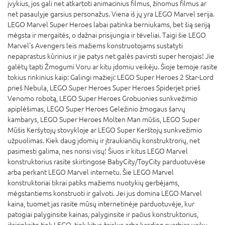
įvykius, jos gali net atkartoti animacinius filmus, žinomus filmus ar
net pasaulyje garsius personažus. Viena iš jų yra LEGO Marvel serija.
LEGO Marvel Super Heroes labai patinka berniukams, bet šią seriją
mėgsta ir mergaitės, o dažnai prisijungia ir tėveliai. Taigi šie LEGO
Marvel‘s Avengers leis mažiems konstruotojams sustatyti
nepaprastus kūrinius ir jie patys net galės pavirsti super herojais! Jie
galėtų tapti Žmogumi Voru ar kitu įdomiu veikėju. Šioje temoje rasite
tokius rinkinius kaip: Galingi mažieji: LEGO Super Heroes 2 Star-Lord
prieš Nebula, LEGO Super Heroes Super Heroes Spiderjet prieš
Venomo robotą, LEGO Super Heroes Grobuonies sunkvežimio
apiplėšimas, LEGO Super Heroes Geležinio žmogaus šarvų
kambarys, LEGO Super Heroes Molten Man mūšis, LEGO Super
Mūšis Keršytojų stovykloje ar LEGO Super Kerštojų sunkvežimio
užpuolimas. Kiek daug įdomių ir įtraukiančių konstruktrorių, net
pasimesti galima, nes norisi visų! Šiuos ir kitus LEGO Marvel
konstruktorius rasite skirtingose BabyCity/ToyCity parduotuvėse
arba perkant LEGO Marvel internetu. Šie LEGO Marvel
konstruktoriai tikrai patiks mažiems nuotykių gerbėjams,
mėgstantiems konstruoti ir galvoti. Jei jus domina LEGO Marvel
kaina, tuomet jas rasite mūsų internetinėje parduotuvėje, kur
patogiai palyginsite kainas, palyginsite ir pačius konstruktorius,
išsirinksite tiek LEGO, tiek kitus žaislus arba kasdien svarbias vaikų