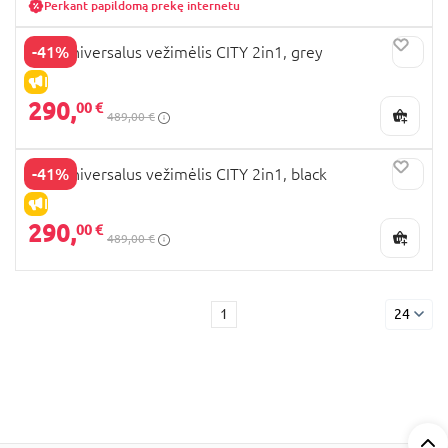
Perkant papildomą prekę internetu
-41%
Milli universalus vežimėlis CITY 2in1, grey
IŠPARDAVIMAS
290,
00 €
489,00 €
-41%
Milli universalus vežimėlis CITY 2in1, black
IŠPARDAVIMAS
290,
00 €
489,00 €
1
24