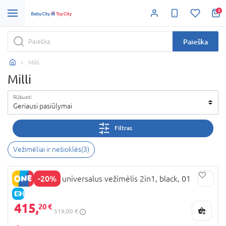
0
Paieška
Milli
Milli
Rūšiuoti
Geriausi pasiūlymai
Filtras
Vežimėliai ir nešioklės
(
3
)
-20%
MILLI MOON universalus vežimėlis 2in1, black, 01
E-KAINA
415,
20 €
519,00 €