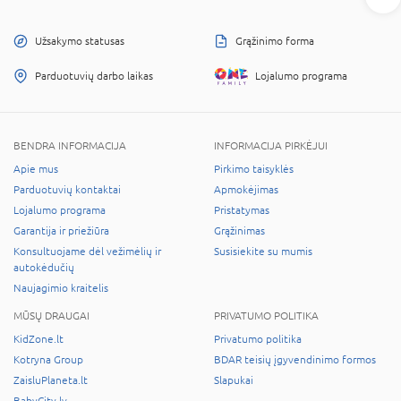
Užsakymo statusas
Grąžinimo forma
Parduotuvių darbo laikas
Lojalumo programa
BENDRA INFORMACIJA
INFORMACIJA PIRKĖJUI
Apie mus
Pirkimo taisyklės
Parduotuvių kontaktai
Apmokėjimas
Lojalumo programa
Pristatymas
Garantija ir priežiūra
Grąžinimas
Konsultuojame dėl vežimėlių ir
Susisiekite su mumis
autokėdučių
Naujagimio kraitelis
MŪSŲ DRAUGAI
PRIVATUMO POLITIKA
KidZone.lt
Privatumo politika
Kotryna Group
BDAR teisių įgyvendinimo formos
ZaisluPlaneta.lt
Slapukai
BabyCity.lv