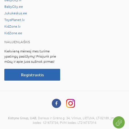
BabyCity.ee
Jukukeskus.ee
ToysPlanet.lv
KidZone.lv
KidZone.ee
NAUJIENLAIŠKIS
Kiekvieną mėnesį mes turime
ypatingų pasiūlymų! Prisijunk prie
mūsų ir apie juos sužinok pirmas!
Registruotis
Kotryna Group, UAB
, Dariaus ir Girėno g. 34, Vilnius, LIETUVA, LT-02189, Įmonės
kodas: 121673734, PVM kodas: LT216737314