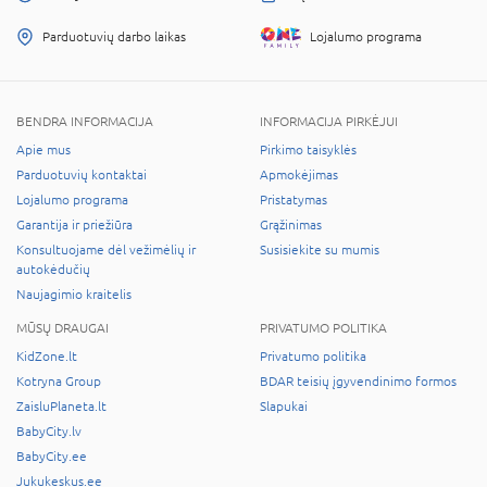
Parduotuvių darbo laikas
Lojalumo programa
BENDRA INFORMACIJA
INFORMACIJA PIRKĖJUI
Apie mus
Pirkimo taisyklės
Parduotuvių kontaktai
Apmokėjimas
Lojalumo programa
Pristatymas
Garantija ir priežiūra
Grąžinimas
Konsultuojame dėl vežimėlių ir
Susisiekite su mumis
autokėdučių
Naujagimio kraitelis
MŪSŲ DRAUGAI
PRIVATUMO POLITIKA
KidZone.lt
Privatumo politika
Kotryna Group
BDAR teisių įgyvendinimo formos
ZaisluPlaneta.lt
Slapukai
BabyCity.lv
BabyCity.ee
Jukukeskus.ee