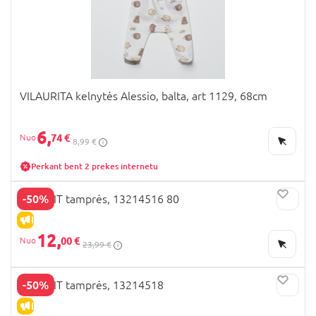
VILAURITA kelnytės Alessio, balta, art 1129, 68cm
6,
74 €
8,99 €
Perkant bent 2 prekes internetu
-50%
NAME IT tamprės, 13214516 80
IŠPARDAVIMAS
12,
00 €
23,99 €
-50%
NAME IT tamprės, 13214518
IŠPARDAVIMAS