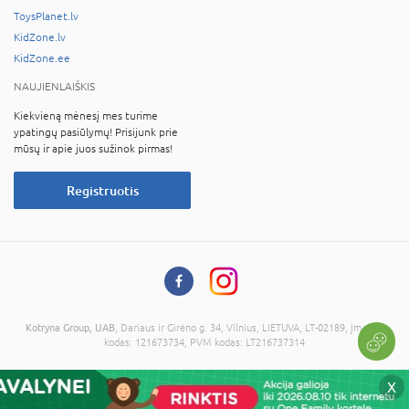
ToysPlanet.lv
KidZone.lv
KidZone.ee
NAUJIENLAIŠKIS
Kiekvieną mėnesį mes turime
ypatingų pasiūlymų! Prisijunk prie
mūsų ir apie juos sužinok pirmas!
Registruotis
Kotryna Group, UAB
, Dariaus ir Girėno g. 34, Vilnius, LIETUVA, LT-02189, Įmonės
kodas: 121673734, PVM kodas: LT216737314
© 2026 Visos teisės saugomos. Kopijuoti informaciją be administracijos sutikimo
X
draudžiama