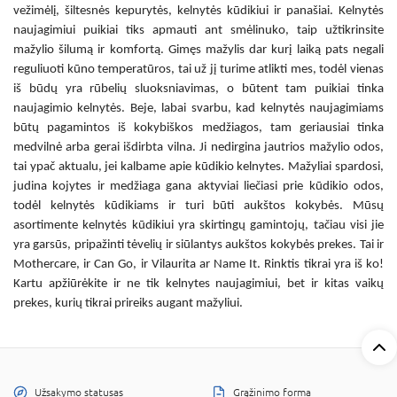
vežimėlį, šiltesnės kepurytės,
kelnytės kūdikiui
ir panašiai.
Kelnytės
naujagimiui
puikiai tiks apmauti ant smėlinuko, taip užtikrinsite
mažylio šilumą ir komfortą. Gimęs mažylis dar kurį laiką pats negali
reguliuoti kūno temperatūros, tai už jį turime atlikti mes, todėl vienas
iš būdų yra rūbelių sluoksniavimas, o būtent tam puikiai tinka
naujagimio kelnytės
. Beje, labai svarbu, kad
kelnytės naujagimiams
būtų pagamintos iš kokybiškos medžiagos, tam geriausiai tinka
medvilnė arba gerai išdirbta vilna. Ji nedirgina jautrios mažylio odos,
tai ypač aktualu, jei kalbame apie
kūdikio
kelnytes
. Mažyliai spardosi,
judina kojytes ir medžiaga gana aktyviai liečiasi prie kūdikio odos,
todėl
kelnytės kūdikiams
ir turi būti aukštos kokybės. Mūsų
asortimente
kelnytės kūdikiui
yra skirtingų gamintojų, tačiau visi jie
yra garsūs, pripažinti tėvelių ir siūlantys aukštos kokybės prekes. Tai ir
Mothercare, ir Can Go, ir Vilaurita ar Name It. Rinktis tikrai yra iš ko!
Kartu apžiūrėkite ir ne tik
kelnytes naujagimiui
, bet ir kitas vaikų
prekes, kurių tikrai prireiks augant mažyliui.
Užsakymo statusas
Grąžinimo forma