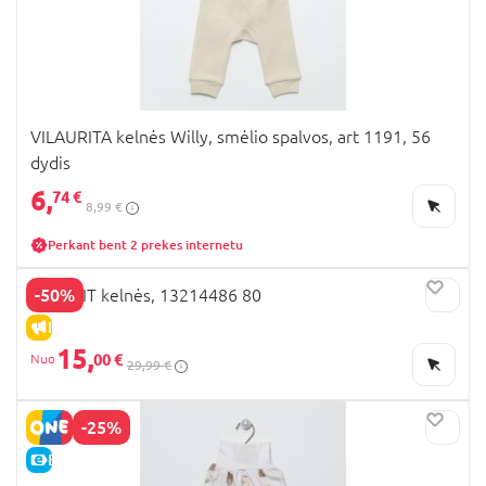
VILAURITA kelnės Willy, smėlio spalvos, art 1191, 56
dydis
6,
74 €
8,99 €
Perkant bent 2 prekes internetu
-50%
NAME IT kelnės, 13214486 80
IŠPARDAVIMAS
15,
00 €
29,99 €
-25%
E-KAINA