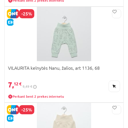
Perkant bent 2 prekes internetu
-25%
E-KAINA
VILAURITA kelnytės Nanu, žalios, art 1136, 68
7,
12 €
9,49 €
Perkant bent 2 prekes internetu
-25%
E-KAINA