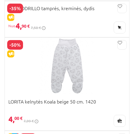
-35%
COCCODRILLO tamprės, kreminės, dydis
IŠPARDAVIMAS
4,
90 €
7,50 €
-50%
IŠPARDAVIMAS
LORITA kelnytės Koala beige 50 cm. 1420
4,
00 €
7,99 €