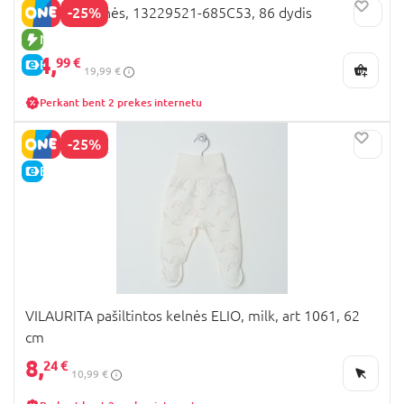
-25%
NAME IT kelnės, 13229521-685C53, 86 dydis
NAUJA PREKĖ
14,
99 €
E-KAINA
19,99 €
Perkant bent 2 prekes internetu
-25%
E-KAINA
VILAURITA pašiltintos kelnės ELIO, milk, art 1061, 62
cm
8,
24 €
10,99 €