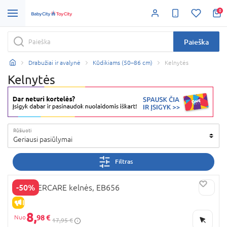
0
Paieška
Drabužiai ir avalynė
Kūdikiams (50–86 cm)
Kelnytės
Kelnytės
Rūšiuoti
Geriausi pasiūlymai
Filtras
-50%
MOTHERCARE kelnės, EB656
IŠPARDAVIMAS
8,
98 €
17,95 €