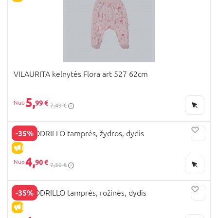
VILAURITA kelnytės Flora art 527 62cm
5,
99 €
7,49 €
-35%
COCCODRILLO tamprės, žydros, dydis
IŠPARDAVIMAS
4,
90 €
7,50 €
-35%
COCCODRILLO tamprės, rožinės, dydis
IŠPARDAVIMAS