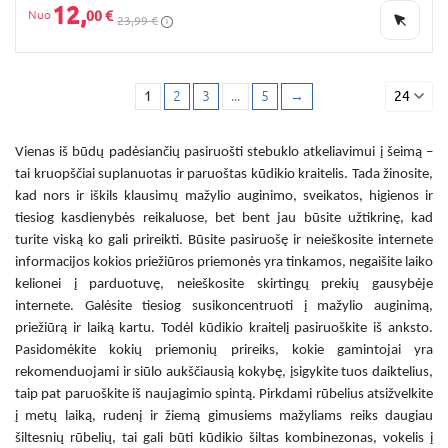
12,
00 €
23,99 €
1
2
3
...
5
→
24
Vienas iš būdų padėsiančių pasiruošti stebuklo atkeliavimui į šeimą –
tai kruopščiai suplanuotas ir paruoštas kūdikio kraitelis. Tada žinosite,
kad nors ir iškils klausimų mažylio auginimo, sveikatos, higienos ir
tiesiog kasdienybės reikaluose, bet bent jau būsite užtikrinę, kad
turite viską ko gali prireikti. Būsite pasiruošę ir neieškosite internete
informacijos kokios priežiūros priemonės yra tinkamos, negaišite laiko
kelionei į parduotuvę, neieškosite skirtingų prekių gausybėje
internete. Galėsite tiesiog susikoncentruoti į mažylio auginimą,
priežiūrą ir laiką kartu. Todėl kūdikio kraitelį pasiruoškite iš anksto.
Pasidomėkite kokių priemonių prireiks, kokie gamintojai yra
rekomenduojami ir siūlo aukščiausią kokybę, įsigykite tuos daiktelius,
taip pat paruoškite iš naujagimio spintą. Pirkdami rūbelius atsižvelkite
į metų laiką, rudenį ir žiemą gimusiems mažyliams reiks daugiau
šiltesnių rūbelių, tai gali būti kūdikio šiltas kombinezonas, vokelis į