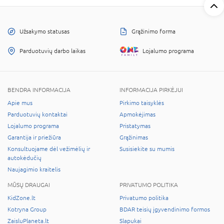
Užsakymo statusas
Grąžinimo forma
Parduotuvių darbo laikas
Lojalumo programa
BENDRA INFORMACIJA
INFORMACIJA PIRKĖJUI
Apie mus
Pirkimo taisyklės
Parduotuvių kontaktai
Apmokėjimas
Lojalumo programa
Pristatymas
Garantija ir priežiūra
Grąžinimas
Konsultuojame dėl vežimėlių ir
Susisiekite su mumis
autokėdučių
Naujagimio kraitelis
MŪSŲ DRAUGAI
PRIVATUMO POLITIKA
KidZone.lt
Privatumo politika
Kotryna Group
BDAR teisių įgyvendinimo formos
ZaisluPlaneta.lt
Slapukai