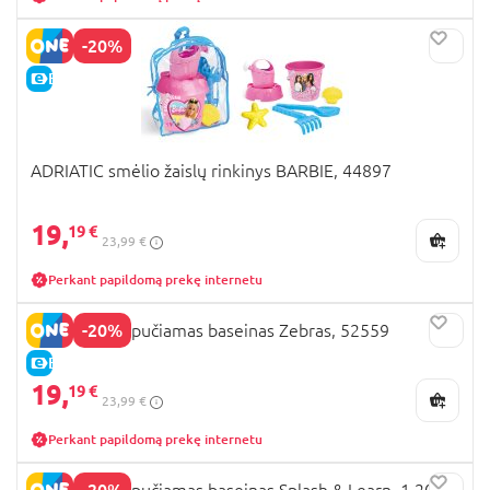
-20%
E-KAINA
ADRIATIC smėlio žaislų rinkinys BARBIE, 44897
19,
19 €
23,99 €
Perkant papildomą prekę internetu
-20%
BESTWAY pripučiamas baseinas Zebras, 52559
E-KAINA
19,
19 €
23,99 €
Perkant papildomą prekę internetu
-20%
BESTWAY pripučiamas baseinas Splash & Learn, 1.20m