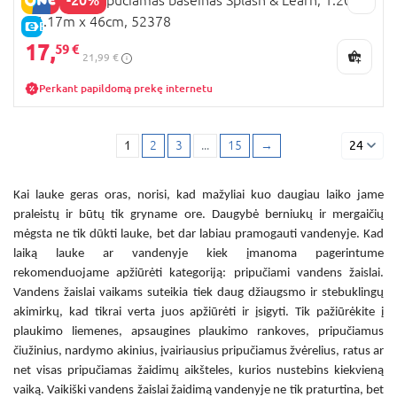
x 1.17m x 46cm, 52378
E-KAINA
17,
59 €
21,99 €
Perkant papildomą prekę internetu
1
2
3
...
15
→
24
Kai lauke geras oras, norisi, kad mažyliai kuo daugiau laiko jame
praleistų ir būtų tik gryname ore. Daugybė berniukų ir mergaičių
mėgsta ne tik dūkti lauke, bet dar labiau pramogauti vandenyje. Kad
laiką lauke ar vandenyje kiek įmanoma pagerintume
rekomenduojame apžiūrėti kategoriją:
pripučiami vandens žaislai
.
Vandens žaislai vaikams
suteikia tiek daug džiaugsmo ir stebuklingų
akimirkų, kad tikrai verta juos apžiūrėti ir įsigyti. Tik pažiūrėkite į
plaukimo liemenes, apsaugines plaukimo rankoves, pripučiamus
čiužinius, nardymo akinius, įvairiausius pripučiamus žvėrelius, ratus ar
net visas pripučiamas žaidimų aikšteles, kurios nustebins kiekvieną
vaiką.
Vaikiški vandens žaislai
žaidimą vandenyje ne tik praturtina, bet