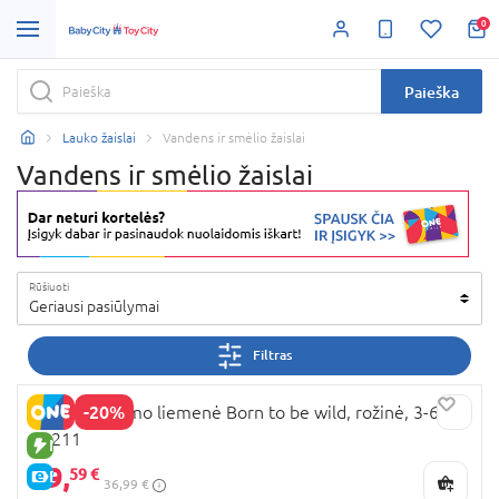
0
Paieška
Lauko žaislai
Vandens ir smėlio žaislai
Vandens ir smėlio žaislai
Rūšiuoti
Geriausi pasiūlymai
Filtras
-20%
SARO plaukimo liemenė Born to be wild, rožinė, 3-6M,
62211
NAUJA PREKĖ
29,
59 €
E-KAINA
36,99 €