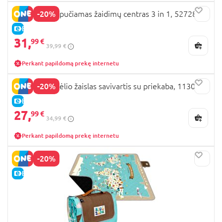
-20%
BESTWAY pripučiamas žaidimų centras 3 in 1, 52728
E-KAINA
31,
99 €
39,99 €
Perkant papildomą prekę internetu
-20%
ADRIATIC smėlio žaislas savivartis su priekaba, 1130
E-KAINA
27,
99 €
34,99 €
Perkant papildomą prekę internetu
-20%
E-KAINA