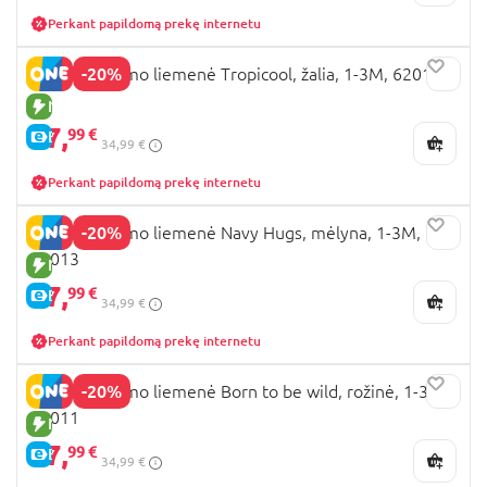
Perkant papildomą prekę internetu
-20%
SARO plaukimo liemenė Tropicool, žalia, 1-3M, 62014
NAUJA PREKĖ
27,
99 €
E-KAINA
34,99 €
Perkant papildomą prekę internetu
-20%
SARO plaukimo liemenė Navy Hugs, mėlyna, 1-3M,
62013
NAUJA PREKĖ
27,
99 €
E-KAINA
34,99 €
Perkant papildomą prekę internetu
-20%
SARO plaukimo liemenė Born to be wild, rožinė, 1-3M,
62011
NAUJA PREKĖ
27,
99 €
E-KAINA
34,99 €