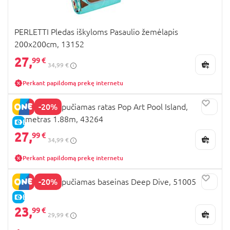
PERLETTI Pledas iškyloms Pasaulio žemėlapis
200x200cm, 13152
27,
99 €
34,99 €
Perkant papildomą prekę internetu
-20%
BESTWAY pripučiamas ratas Pop Art Pool Island,
diametras 1.88m, 43264
E-KAINA
27,
99 €
34,99 €
Perkant papildomą prekę internetu
-20%
BESTWAY pripučiamas baseinas Deep Dive, 51005
E-KAINA
23,
99 €
29,99 €