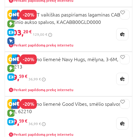
Perkant papildomą prekę internetu
-20%
KINDERKRAFT vaikiškas paspiriamas lagaminas CABBY,
rožinio aukso spalvos, KACABB00GLD0000
NAUJA PREKĖ
103,
20 €
E-KAINA
129,00 €
TIK INTERNETU
Perkant papildomą prekę internetu
-20%
SARO plaukimo liemenė Navy Hugs, mėlyna, 3-6M,
62213
NAUJA PREKĖ
29,
59 €
E-KAINA
36,99 €
Perkant papildomą prekę internetu
-20%
SARO plaukimo liemenė Good Vibes, smėlio spalvos, 3-
6M, 62210
NAUJA PREKĖ
29,
59 €
E-KAINA
36,99 €
Perkant papildomą prekę internetu