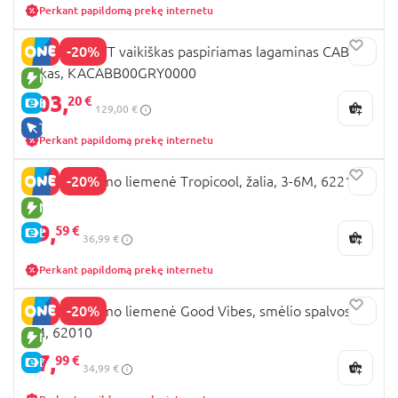
Perkant papildomą prekę internetu
-20%
KINDERKRAFT vaikiškas paspiriamas lagaminas CABBY,
pilkas, KACABB00GRY0000
NAUJA PREKĖ
103,
20 €
E-KAINA
129,00 €
TIK INTERNETU
Perkant papildomą prekę internetu
-20%
SARO plaukimo liemenė Tropicool, žalia, 3-6M, 62214
NAUJA PREKĖ
29,
59 €
E-KAINA
36,99 €
Perkant papildomą prekę internetu
-20%
SARO plaukimo liemenė Good Vibes, smėlio spalvos, 1-
3M, 62010
NAUJA PREKĖ
27,
99 €
E-KAINA
34,99 €