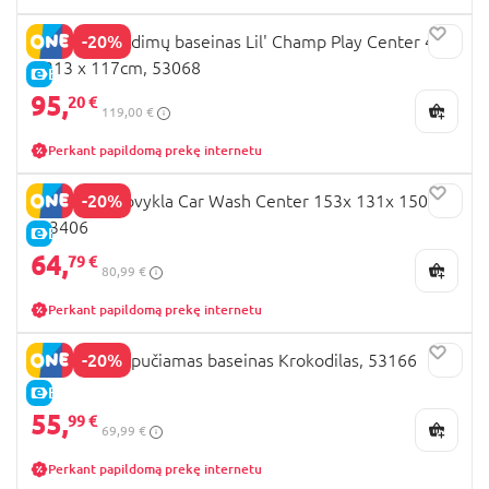
-20%
BESTWAY žaidimų baseinas Lil' Champ Play Center 435
x 213 x 117cm, 53068
E-KAINA
95,
20 €
119,00 €
Perkant papildomą prekę internetu
-20%
BESTWAY plovykla Car Wash Center 153x 131x 150cm
, 93406
E-KAINA
64,
79 €
80,99 €
Perkant papildomą prekę internetu
-20%
BESTWAY pripučiamas baseinas Krokodilas, 53166
E-KAINA
55,
99 €
69,99 €
Perkant papildomą prekę internetu