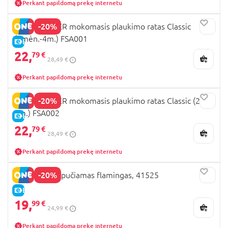
Perkant papildomą prekę internetu
-20%
SWIMTRAINER mokomasis plaukimo ratas Classic
(3mėn.-4m.) FSA001
E-KAINA
22,
79 €
28,49 €
Perkant papildomą prekę internetu
-20%
SWIMTRAINER mokomasis plaukimo ratas Classic (2-
6m.) FSA002
E-KAINA
22,
79 €
28,49 €
Perkant papildomą prekę internetu
-20%
BESTWAY pripučiamas flamingas, 41525
E-KAINA
19,
99 €
24,99 €
Perkant papildomą prekę internetu