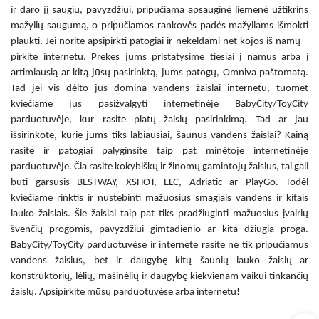
ir daro jį saugiu, pavyzdžiui, pripučiama apsauginė liemenė užtikrins
mažylių saugumą, o pripučiamos rankovės padės mažyliams išmokti
plaukti. Jei norite apsipirkti patogiai ir nekeldami net kojos iš namų –
pirkite internetu. Prekes jums pristatysime tiesiai į namus arba į
artimiausią ar kitą jūsų pasirinktą, jums patogų, Omniva paštomatą.
Tad jei vis dėlto jus domina
vandens žaislai internetu
, tuomet
kviečiame jus pasižvalgyti internetinėje BabyCity/ToyCity
parduotuvėje, kur rasite platų žaislų pasirinkimą. Tad ar jau
išsirinkote, kurie jums tiks labiausiai, šaunūs
vandens žaislai? Kainą
rasite ir patogiai palyginsite taip pat minėtoje internetinėje
parduotuvėje. Čia rasite kokybiškų ir žinomų gamintojų žaislus, tai gali
būti garsusis BESTWAY, XSHOT, ELC, Adriatic ar PlayGo. Todėl
kviečiame rinktis ir nustebinti mažuosius smagiais vandens ir kitais
lauko žaislais. Šie žaislai taip pat tiks pradžiuginti mažuosius įvairių
švenčių progomis, pavyzdžiui gimtadienio ar kita džiugia proga.
BabyCity/ToyCity parduotuvėse ir internete rasite ne tik pripučiamus
vandens žaislus, bet ir daugybę kitų šaunių lauko žaislų ar
konstruktorių, lėlių, mašinėlių ir daugybę kiekvienam vaikui tinkančių
žaislų. Apsipirkite mūsų parduotuvėse arba internetu!