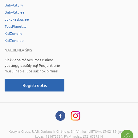
BabyCity.lv
BabyCity.ee
Jukukeskus.ee
ToysPlanet.lv
KidZone.lv
KidZone.ee
NAUJIENLAIŠKIS
Kiekvieną mėnesį mes turime
ypatingų pasiūlymų! Prisijunk prie
mūsų ir apie juos sužinok pirmas!
Registruotis
Kotryna Group, UAB
, Dariaus ir Girėno g. 34, Vilnius, LIETUVA, LT-02189, Įmonės
kodas: 121673734, PVM kodas: LT216737314