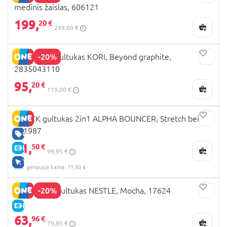
medinis žaislas, 606121
199,
20 €
249,00 €
-20%
MAXI COSI gultukas KORI, Beyond graphite,
2835043110
95,
20 €
119,00 €
HAUCK gultukas 2in1 ALPHA BOUNCER, Stretch beige,
661987
GERA KAINA
71,
50 €
E-KAINA
99,95 €
TIK INTERNETU
30d. geriausia kaina: 71,50 €
-20%
INGENUITY gultukas NESTLE, Mocha, 17624
E-KAINA
63,
96 €
79,95 €