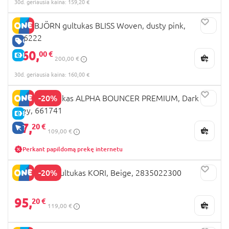
30d. geriausia kaina: 159,20 €
BABYBJÖRN gultukas BLISS Woven, dusty pink,
006222
GERA KAINA
160,
00 €
E-KAINA
200,00 €
30d. geriausia kaina: 160,00 €
-20%
HAUCK gultukas ALPHA BOUNCER PREMIUM, Dark
grey, 661741
E-KAINA
87,
20 €
TIK INTERNETU
109,00 €
Perkant papildomą prekę internetu
-20%
MAXI COSI gultukas KORI, Beige, 2835022300
95,
20 €
119,00 €