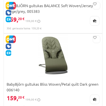
BABYBJÖRN gultukas BALANCE Soft Woven/Jersey,
beige/grey, 005383
GERA KAINA
159,
20 €
E-KAINA
199,00 €
30d. geriausia kaina: 159,20 €
GERA KAINA
E-KAINA
BabyBjörn gultukas Bliss Woven/Petal quilt Dark green
006140
159,
20 €
199,00 €