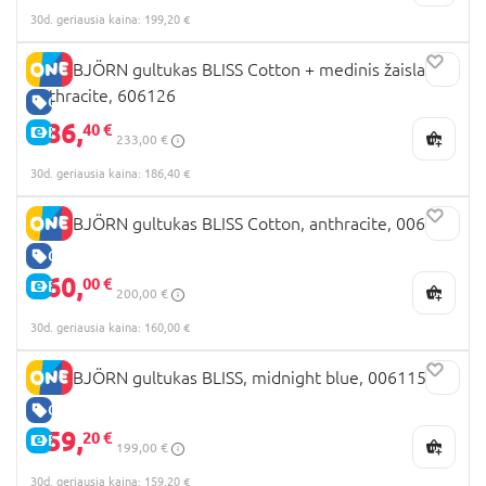
30d. geriausia kaina: 199,20 €
BABYBJÖRN gultukas BLISS Cotton + medinis žaislas,
anthracite, 606126
GERA KAINA
186,
40 €
E-KAINA
233,00 €
30d. geriausia kaina: 186,40 €
BABYBJÖRN gultukas BLISS Cotton, anthracite, 006226
GERA KAINA
160,
00 €
E-KAINA
200,00 €
30d. geriausia kaina: 160,00 €
BABYBJÖRN gultukas BLISS, midnight blue, 006115
GERA KAINA
159,
20 €
E-KAINA
199,00 €
30d. geriausia kaina: 159,20 €