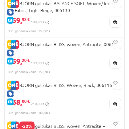
BABYBJÖRN gultukas BALANCE SOFT, Woven/Jersey
Tri Fabric, Light Beige, 005130
GERA KAINA
159,
92 €
E-KAINA
199,90 €
30d. geriausia kaina: 159,92 €
BABYBJÖRN gultukas BLISS, woven, Antracite, 006121
GERA KAINA
159,
20 €
E-KAINA
199,00 €
30d. geriausia kaina: 159,20 €
BABYBJÖRN gultukas BLISS, Woven, Black, 006116
GERA KAINA
168,
00 €
E-KAINA
210,00 €
30d. geriausia kaina: 168,00 €
-20%
BABYBJÖRN gultukas BLISS, woven, Antracite +