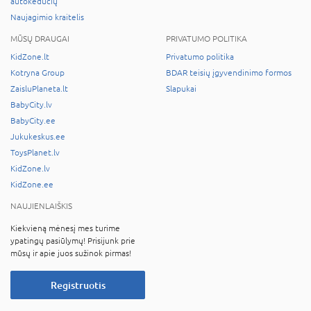
autokėdučių
Naujagimio kraitelis
MŪSŲ DRAUGAI
PRIVATUMO POLITIKA
KidZone.lt
Privatumo politika
Kotryna Group
BDAR teisių įgyvendinimo formos
ZaisluPlaneta.lt
Slapukai
BabyCity.lv
BabyCity.ee
Jukukeskus.ee
ToysPlanet.lv
KidZone.lv
KidZone.ee
NAUJIENLAIŠKIS
Kiekvieną mėnesį mes turime
ypatingų pasiūlymų! Prisijunk prie
mūsų ir apie juos sužinok pirmas!
Registruotis