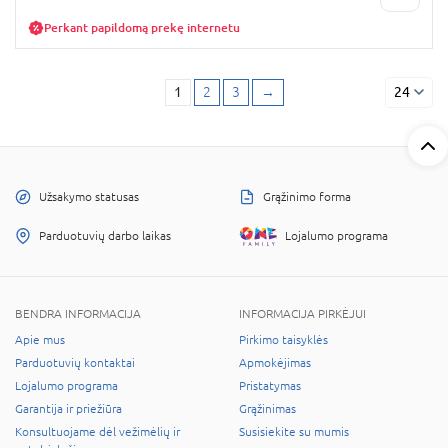
Perkant papildomą prekę internetu
1
2
3
→
24
Užsakymo statusas
Grąžinimo forma
Parduotuvių darbo laikas
Lojalumo programa
BENDRA INFORMACIJA
INFORMACIJA PIRKĖJUI
Apie mus
Pirkimo taisyklės
Parduotuvių kontaktai
Apmokėjimas
Lojalumo programa
Pristatymas
Garantija ir priežiūra
Grąžinimas
Konsultuojame dėl vežimėlių ir
Susisiekite su mumis