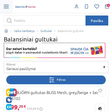
0
Paieška
Vaiko kambarys
Gultukai
Balansiniai gultukai
Balansiniai gultukai
Rūšiuoti
Geriausi pasiūlymai
Filtras
BABYBJÖRN gultukas BLISS Mesh, grey/beige + žaislas,
606102
GERA KAINA
199,
20 €
E-KAINA
249,00 €