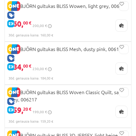
BABYBJÖRN gultukas BLISS Wowen, light grey, 006224
GERA KAINA
160,
00 €
E-KAINA
200,00 €
30d. geriausia kaina: 160,00 €
BABYBJÖRN gultukas BLISS Mesh, dusty pink, 006108
GERA KAINA
184,
00 €
E-KAINA
230,00 €
30d. geriausia kaina: 184,00 €
BABYBJÖRN gultukas BLISS Woven Classic Quilt, sand
grey, 006217
GERA KAINA
159,
20 €
E-KAINA
199,00 €
30d. geriausia kaina: 159,20 €
BABYBJÖRN gultukas BLISS 3D JERSEY, light beige,