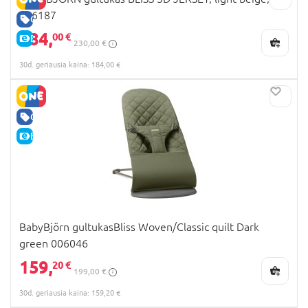
006187
GERA KAINA
184,
00 €
E-KAINA
230,00 €
30d. geriausia kaina: 184,00 €
GERA KAINA
E-KAINA
BabyBjörn gultukasBliss Woven/Classic quilt Dark
green 006046
159,
20 €
199,00 €
30d. geriausia kaina: 159,20 €