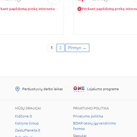
rkant papildomą prekę internetu
Perkant papildomą prekę intern
1
2
Pirmyn
→
Parduotuvių darbo laikas
Lojalumo programa
MŪSŲ DRAUGAI
PRIVATUMO POLITIKA
KidZone.lt
Privatumo politika
Kotryna Group
BDAR teisių įgyvendinimo
formos
ZaisluPlaneta.lt
Slapukai