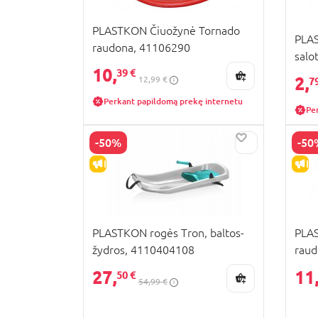
PLASTKON Čiuožynė Tornado
PLAS
raudona, 41106290
salo
10,
39 €
2,
12,99 €
7
Perkant papildomą prekę internetu
Pe
-50%
-50
IŠPARDAVIMAS
IŠ
PLASTKON rogės Tron, baltos-
PLAS
žydros, 4110404108
raud
27,
11
50 €
54,99 €