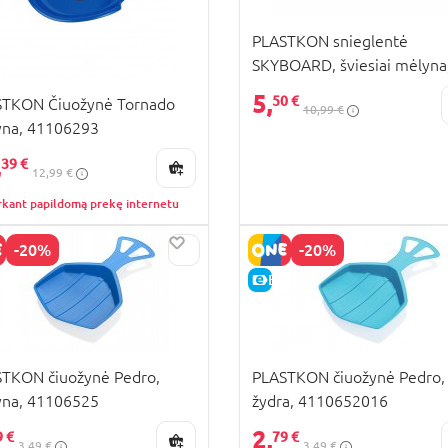
PLASTKON snieglentė
SKYBOARD, šviesiai mėlyna
4110627016
5,
50 €
STKON Čiuožynė Tornado
10,99 €
na, 41106293
,
39 €
12,99 €
rkant papildomą prekę internetu
-20%
-20%
KAINA
E-KAINA
TKON čiuožynė Pedro,
PLASTKON čiuožynė Pedro,
na, 41106525
žydra, 4110652016
2,
9 €
79 €
3,49 €
3,49 €