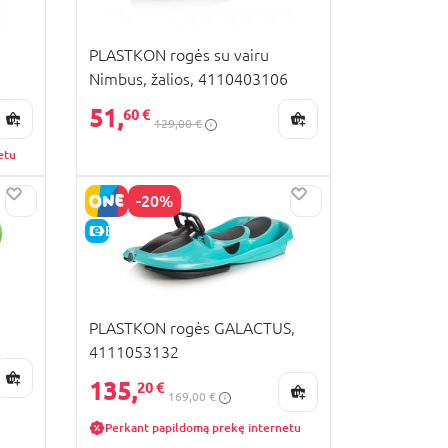
PLASTKON rogės su vairu
Nimbus, žalios, 4110403106
51,
60 €
129,00 €
etu
-20%
E-KAINA
PLASTKON rogės GALACTUS,
4111053132
135,
20 €
169,00 €
Perkant papildomą prekę internetu