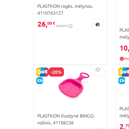
PLASTKON rogės, mėlynos,
4110763127
26,
00 €
64,99 €
PLA
mėly
10
Pe
-20%
E-KAINA
E-
PLAS
mėly
PLASTKON čiuožynė BINGO,
rožinis, 41106236
2,
7