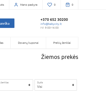
vės
Mano paskyra
0
0
+370 652 30200
aieška
info@babycity.lt
I-V: 9:00-16:00
das
Dovanų kuponai
Prekių ženklai
Žiemos prekės
 ženklas
Dydis
Visi