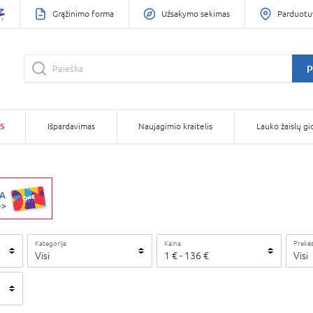
Grąžinimo forma
Užsakymo sekimas
Parduotu
P
S
Išpardavimas
Naujagimio kraitelis
Lauko žaislų gi
Kategorija
Kaina
Prekės
Visi
1
€
-
136
€
Visi