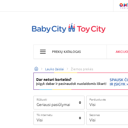
AKCIJO
PREKIŲ KATALOGAS
Lauko žaislai
Žiemos prekės
Rūšiuoti
Parduotuvės
Geriausi pasiūlymai
Visi
Tik internetu
Sezonas
Visi
Visi