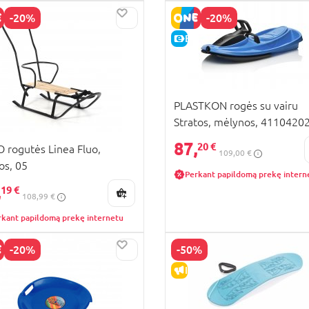
-20%
-20%
KAINA
E-KAINA
PLASTKON rogės su vairu
Stratos, mėlynos, 4110420
87,
20 €
 rogutės Linea Fluo,
109,00 €
os, 05
Perkant papildomą prekę intern
,
19 €
108,99 €
rkant papildomą prekę internetu
-20%
-50%
KAINA
IŠPARDAVIMAS