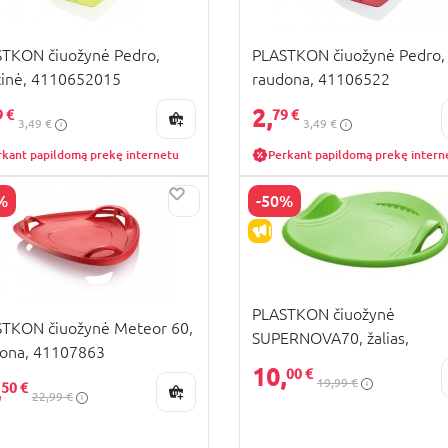
TKON čiuožynė Pedro,
PLASTKON čiuožynė Pedro,
tinė, 4110652015
raudona, 41106522
2,
9 €
79 €
3,49 €
3,49 €
rkant papildomą prekę internetu
Perkant papildomą prekę intern
%
-50%
PARDAVIMAS
IŠPARDAVIMAS
PLASTKON čiuožynė
TKON čiuožynė Meteor 60,
SUPERNOVA70, žalias,
ona, 41107863
41107892
10,
00 €
19,99 €
,
50 €
22,99 €