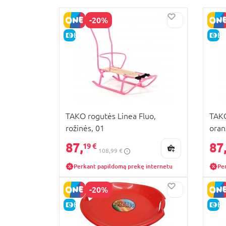
-20%
E-KAINA
E-
TAKO rogutės Linea Fluo,
TAKO
rožinės, 01
oran
87,
87
19 €
108,99 €
Perkant papildomą prekę internetu
Pe
-20%
E-KAINA
E-