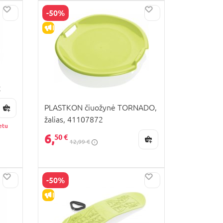
-50%
IŠPARDAVIMAS
2
PLASTKON čiuožynė TORNADO,
žalias, 41107872
etu
6,
50 €
12,99 €
-50%
IŠPARDAVIMAS