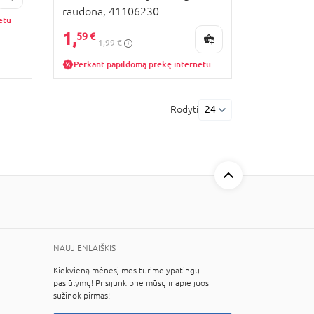
raudona, 41106230
etu
1,
59 €
1,99 €
Perkant papildomą prekę internetu
Rodyti
24
NAUJIENLAIŠKIS
Kiekvieną mėnesį mes turime ypatingų
pasiūlymų! Prisijunk prie mūsų ir apie juos
sužinok pirmas!