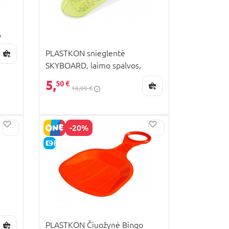
,
PLASTKON snieglentė
SKYBOARD, laimo spalvos,
4110627015
5,
50 €
10,99 €
-20%
E-KAINA
PLASTKON Čiuožynė Bingo