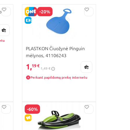
-20%
p
E-KAINA
etu
PLASTKON Čiuožynė Pinguin
mėlynos, 41106243
1,
19 €
1,49 €
Perkant papildomą prekę internetu
-60%
IŠPARDAVIMAS