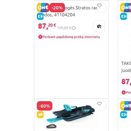
-20%
PLASTKON Rogės Stratos racing
juodos, 41104204
E-KAINA
E-
87,
20 €
109,00 €
Perkant papildomą prekę internetu
TAKO
juod
87
Pe
-60%
IŠPARDAVIMAS
E-