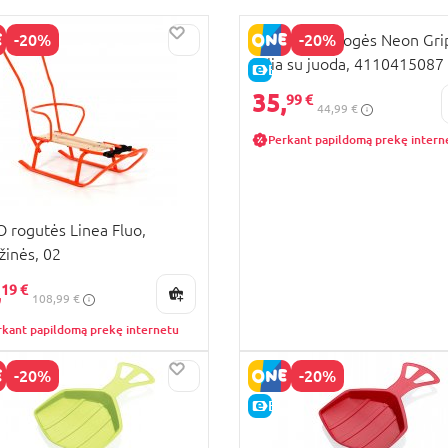
-20%
-20%
PLASTKON Rogės Neon Gri
žalia su juoda, 4110415087
KAINA
E-KAINA
35,
99 €
44,99 €
Perkant papildomą prekę intern
 rogutės Linea Fluo,
žinės, 02
,
19 €
108,99 €
rkant papildomą prekę internetu
-20%
-20%
KAINA
E-KAINA