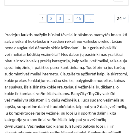
1
2
3
...
45
→
24
Pradėjus lauktis mažylio būsimi tėveliai ir būsimos mamytės ima sukti
galvą ieškant kokybiškų ir kasdien reikalingų vaikiškų prekių, tačiau
bene daugiausiai dėmesio skiria ieškodami – kur geriausi
vaikiški
vežimėliai
ar
kūdikių vežimėliai
? Nes dabar jų pasirinkimas yra tikrai
platus ir tokia vaikų prekių kategorija, kaip
vaikų vežimėliai
, reikalauja
specifinių žinių ir patirties parenkant tinkamą. Todėl pirma jus turėtų
sudominti
vežimėliai internetu
. Čia galėsite apžiūrėti kaip jie skirstomi,
kokie prekės ženklai jums arčiau širdies, palyginsite modelius, kainas
ar spalvas, išsiaiškinsite kokie yra
geriausi vežimėliai kūdikiam
s, o
kokie tinkamiausi
vežimėliai vaikams
. BabyCity/ToyCity
vaikiški
vežimėliai
yra skirstomi į 3 dalių vežimėlius, juos sudaro
vežimėlis su
lopšiu
, su sportine dalimi ir autokėdute, taip pat yra
2 dalių vežimėlių
,
jų komplektuose rasite vežimėlį su lopšiu ir sportine dalimi, kita
kategorija yra
sportiniai vežimėliai
ir taip pat yra vežimėlių
dvynukams.
Vežimėliai kūdikiams
turi turėti patogų lopšį, į jį ir