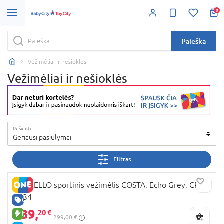
0
Paieška
Vežimėliai ir nešioklės
Vežimėliai ir nešioklės
Rūšiuoti
Geriausi pasiūlymai
Filtras
CARRELLO sportinis vežimėlis COSTA, Echo Grey, CRL-
5534
GERA KAINA
239,
20 €
NAUJA PREKĖ
299,00 €