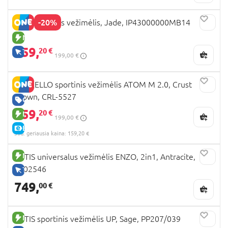
-20%
ARIA sportinis vežimėlis, Jade, IP43000000MB14
NAUJA PREKĖ
159,
20 €
TIK INTERNETU
199,00 €
CARRELLO sportinis vežimėlis ATOM M 2.0, Crust
Brown, CRL-5527
GERA KAINA
159,
20 €
NAUJA PREKĖ
199,00 €
E-KAINA
30d. geriausia kaina: 159,20 €
NAUJA PREKĖ
TUTIS universalus vežimėlis ENZO, 2in1, Antracite,
1702546
TIK INTERNETU
749,
00 €
NAUJA PREKĖ
TUTIS sportinis vežimėlis UP, Sage, PP207/039