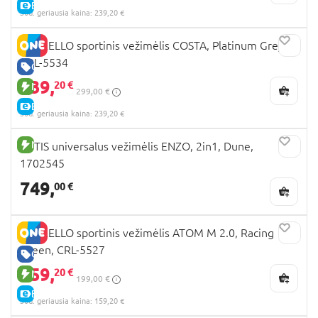
E-KAINA
30d. geriausia kaina: 239,20 €
CARRELLO sportinis vežimėlis COSTA, Platinum Grey,
CRL-5534
GERA KAINA
239,
20 €
NAUJA PREKĖ
299,00 €
E-KAINA
30d. geriausia kaina: 239,20 €
NAUJA PREKĖ
TUTIS universalus vežimėlis ENZO, 2in1, Dune,
1702545
749,
00 €
CARRELLO sportinis vežimėlis ATOM M 2.0, Racing
Green, CRL-5527
GERA KAINA
159,
20 €
NAUJA PREKĖ
199,00 €
E-KAINA
30d. geriausia kaina: 159,20 €