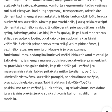
akcentuojamės renkantis vežimėlį naujagimiui. Renkantis vežimėlį
atsižvelkite į vaiko patogumą, komfortą ir ergonomiją, tačiau vežimas
turi būti ir lengvas, kad būtų paprasta jį transportuoti, atkreipkite
dėmesį, kad jis lengvai susilankstytų ir tilptų į automobilį, būtų lengva
nusivežti ten kur reikia. Kita taip pat svarbi dalis, į kurią reikia atkreipti
dėmesį tai vežimėlio išvaizda. Jį galite derinti prie savo stiliaus: rinktis
ryškų, žaismingą arba klasikinį, žemės spalvų, jis gali būti modernaus
stiliaus su aptakiu lopšiu, o gal kaip tik jus sudomins
klasikiniai
vežimėliai
šiek tiek primenantys retro stilių? Atkreipkite dėmesį į
vežimėlio ratus, nes nuo jų priklausys ir jo pravažumas,
funkcionalumas. Kadangi kai kurie vežimėliai labiau tinkami miestui, jo
šaligatviams, jais lengva manevruoti siaurose gatvelėse, prasilenkiant
su praeiviais arba galite rinktis, kaip tik priešingai – vežimėlį su
masyvesniais ratais, labiau pritaikytą miško takeliams, pajūriui,
užmiesčio vietovėms, kur reikia patogiai, nepabudinant mažylio,
pravažiuoti nelygia danga. Taigi iš plataus BabyCity/ToyCity
pasirinkimo rasite vežimėlį, kuris atitiks jūsų reikalavimus, nes dabar
jų yra įvairių prekės ženklų su skirtingomis kainomis, stiliumi ar
modeliu.