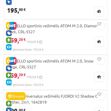
TIK INTERNETU
195,
00 €
CARRELLO sportinis vežimėlis ATOM M 2.0, Diamond
Black, CRL-5527
GERA KAINA
159,
20 €
NAUJA PREKĖ
199,00 €
E-KAINA
30d. geriausia kaina: 159,20 €
CARRELLO sportinis vežimėlis ATOM M 2.0, Snow
Beige, CRL-5527
GERA KAINA
159,
20 €
NAUJA PREKĖ
199,00 €
E-KAINA
30d. geriausia kaina: 159,20 €
NOORDI universalus vežimėlis FJORDI V2 Shadow Grey
Dovana
leather, 2in1, 1642819
NAUJA PREKĖ
899,
00 €
TIK INTERNETU