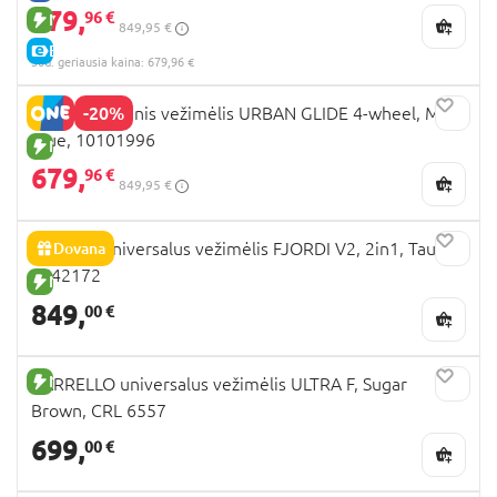
679,
96 €
NAUJA PREKĖ
849,95 €
E-KAINA
30d. geriausia kaina: 679,96 €
-20%
THULE sportinis vežimėlis URBAN GLIDE 4-wheel, Mid
Blue, 10101996
NAUJA PREKĖ
679,
96 €
849,95 €
NOORDI universalus vežimėlis FJORDI V2, 2in1, Taupe,
Dovana
1642172
NAUJA PREKĖ
849,
00 €
NAUJA PREKĖ
CARRELLO universalus vežimėlis ULTRA F, Sugar
Brown, CRL 6557
699,
00 €