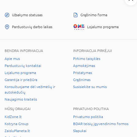
Užsakymo statusas
Grąžinimo forma
Parduotuvių darbo laikas
Lojalumo programa
BENDRA INFORMACIJA
INFORMACIJA PIRKĖJUI
Apie mus
Pirkimo taisyklės
Parduotuvių kontaktai
Apmokėjimas
Lojalumo programa
Pristatymas
Garantija ir priežiūra
Grąžinimas
Konsultuojame dėl vežimėlių ir
Susisiekite su mumis
autokėdučių
Naujagimio kraitelis
MŪSŲ DRAUGAI
PRIVATUMO POLITIKA
KidZone.lt
Privatumo politika
Kotryna Group
BDAR teisių įgyvendinimo formos
ZaisluPlaneta.lt
Slapukai