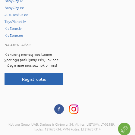
BabyCity.lv
BabyCity.ee
Jukukeskus.ee
ToysPlanet.lv
KidZone.lv
KidZone.ee
NAUJIENLAIŠKIS
Kiekvieną mėnesį mes turime
ypatingų pasiūlymų! Prisijunk prie
mūsų ir apie juos sužinok pirmas!
Registruotis
Kotryna Group, UAB
, Dariaus ir Girėno g. 34, Vilnius, LIETUVA, LT-02189, Įmonės
kodas: 121673734, PVM kodas: LT216737314