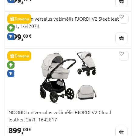
NOORDI universalus vežimėlis FJORDI V2 Sleet leather,
Dovana
2in1, 1642074
NAUJA PREKĖ
899,
00 €
TIK INTERNETU
Dovana
NAUJA PREKĖ
TIK INTERNETU
NOORDI universalus vežimėlis FJORDI V2 Cloud
leather, 2in1, 1642817
899,
00 €