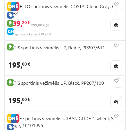
CARRELLO sportinis vežimėlis COSTA, Cloud Grey, CRL-
5534
GERA KAINA
239,
20 €
NAUJA PREKĖ
299,00 €
E-KAINA
30d. geriausia kaina: 239,20 €
NAUJA PREKĖ
TUTIS sportinis vežimėlis UP, Beige, PP207/611
195,
00 €
NAUJA PREKĖ
TUTIS sportinis vežimėlis UP, Black, PP207/100
195,
00 €
THULE sportinis vežimėlis URBAN GLIDE 4-wheel, Soft
Beige, 10101995
GERA KAINA