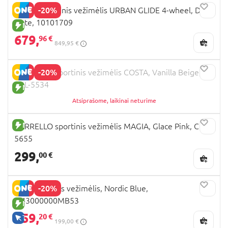
-20%
THULE sportinis vežimėlis URBAN GLIDE 4-wheel, Dark
Slate, 10101709
NAUJA PREKĖ
679,
96 €
849,95 €
-20%
CARRELLO sportinis vežimėlis COSTA, Vanilla Beige,
CRL-5534
NAUJA PREKĖ
Atsiprašome, laikinai neturime
NAUJA PREKĖ
CARRELLO sportinis vežimėlis MAGIA, Glace Pink, CRL-
5655
299,
00 €
-20%
ARIA sportinis vežimėlis, Nordic Blue,
IP43000000MB53
NAUJA PREKĖ
159,
20 €
TIK INTERNETU
199,00 €