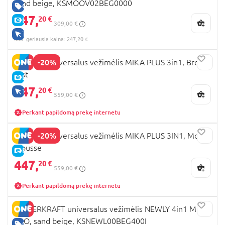
sand beige, KSMOOV02BEG0000
GERA KAINA
247,
20 €
E-KAINA
309,00 €
TIK INTERNETU
30d. geriausia kaina: 247,20 €
-20%
LIONELO universalus vežimėlis MIKA PLUS 3in1, Brown
rust
E-KAINA
447,
20 €
TIK INTERNETU
559,00 €
Perkant papildomą prekę internetu
-20%
LIONELO universalus vežimėlis MIKA PLUS 3IN1, Mocha
mousse
E-KAINA
447,
20 €
559,00 €
Perkant papildomą prekę internetu
KINDERKRAFT universalus vežimėlis NEWLY 4in1 MINK
PRO, sand beige, KSNEWL00BEG400I
GERA KAINA