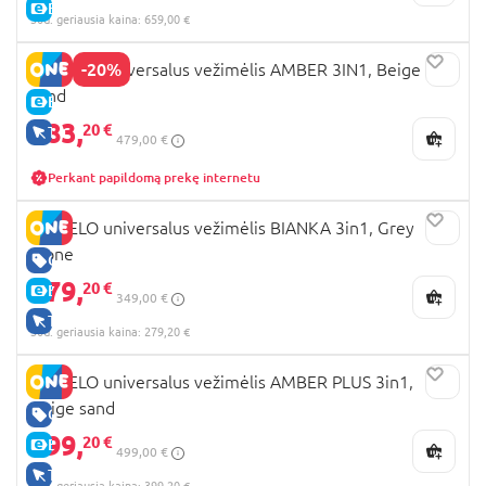
E-KAINA
30d. geriausia kaina: 659,00 €
-20%
LIONELO universalus vežimėlis AMBER 3IN1, Beige
sand
E-KAINA
383,
20 €
TIK INTERNETU
479,00 €
Perkant papildomą prekę internetu
LIONELO universalus vežimėlis BIANKA 3in1, Grey
stone
GERA KAINA
279,
20 €
E-KAINA
349,00 €
TIK INTERNETU
30d. geriausia kaina: 279,20 €
LIONELO universalus vežimėlis AMBER PLUS 3in1,
Beige sand
GERA KAINA
399,
20 €
E-KAINA
499,00 €
TIK INTERNETU
30d. geriausia kaina: 399,20 €