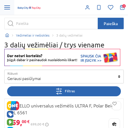
0
Paieška
Vežimėliai ir nešioklės
3 dalių vežimėliai
3 dalių vežimėliai / trys viename
Rūšiuoti
Geriausi pasiūlymai
Filtras
CARRELLO universalus vežimėlis ULTRA F, Polar Beige,
CRL 6561
GERA KAINA
659,
00 €
NAUJA PREKĖ
699,00 €