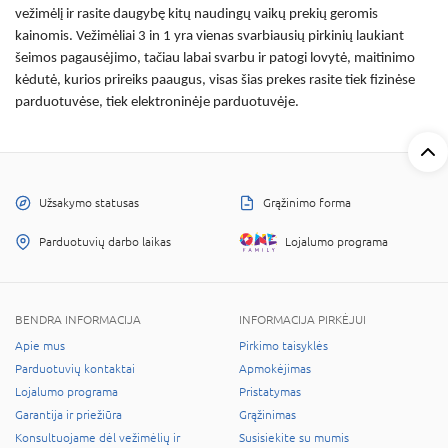
vežimėlį ir rasite daugybę kitų naudingų vaikų prekių geromis
kainomis.
Vežimėliai 3 in 1
yra vienas svarbiausių pirkinių laukiant
šeimos pagausėjimo, tačiau labai svarbu ir patogi lovytė, maitinimo
kėdutė, kurios prireiks paaugus, visas šias prekes rasite tiek fizinėse
parduotuvėse, tiek elektroninėje parduotuvėje.
Užsakymo statusas
Grąžinimo forma
Parduotuvių darbo laikas
Lojalumo programa
BENDRA INFORMACIJA
INFORMACIJA PIRKĖJUI
Apie mus
Pirkimo taisyklės
Parduotuvių kontaktai
Apmokėjimas
Lojalumo programa
Pristatymas
Garantija ir priežiūra
Grąžinimas
Konsultuojame dėl vežimėlių ir
Susisiekite su mumis