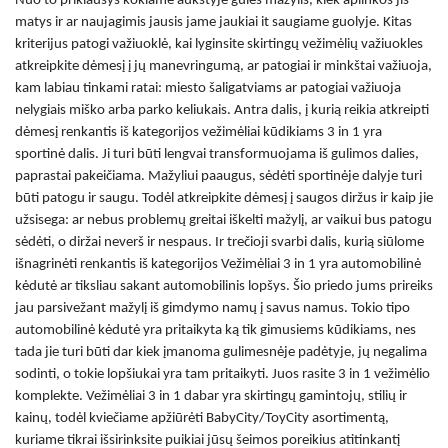
Nuo to priklausys kokiame aukštyje gulės mažylis, kiek aplinkos jis
matys ir ar naujagimis jausis jame jaukiai it saugiame guolyje. Kitas
kriterijus patogi važiuoklė, kai lyginsite skirtingų vežimėlių važiuokles
atkreipkite dėmesį į jų manevringumą, ar patogiai ir minkštai važiuoja,
kam labiau tinkami ratai: miesto šaligatviams ar patogiai važiuoja
nelygiais miško arba parko keliukais. Antra dalis, į kurią reikia atkreipti
dėmesį renkantis iš kategorijos
vežimėliai kūdikiams 3 in 1
yra
sportinė dalis. Ji turi būti lengvai transformuojama iš gulimos dalies,
paprastai pakeičiama. Mažyliui paaugus, sėdėti sportinėje dalyje turi
būti patogu ir saugu. Todėl atkreipkite dėmesį į saugos diržus ir kaip jie
užsisega: ar nebus problemų greitai iškelti mažylį, ar vaikui bus patogu
sėdėti, o diržai neverš ir nespaus. Ir trečioji svarbi dalis, kurią siūlome
išnagrinėti renkantis iš kategorijos
Vežimėliai 3 in 1
yra automobilinė
kėdutė ar tiksliau sakant automobilinis lopšys. Šio priedo jums prireiks
jau parsivežant mažylį iš gimdymo namų į savus namus. Tokio tipo
automobilinė kėdutė yra pritaikyta ką tik gimusiems kūdikiams, nes
tada jie turi būti dar kiek įmanoma gulimesnėje padėtyje, jų negalima
sodinti, o tokie lopšiukai yra tam pritaikyti. Juos rasite 3 in 1 vežimėlio
komplekte.
Vežimėliai 3 in 1
dabar yra skirtingų gamintojų, stilių ir
kainų, todėl kviečiame apžiūrėti BabyCity/ToyCity asortimentą,
kuriame tikrai išsirinksite puikiai jūsų šeimos poreikius atitinkantį