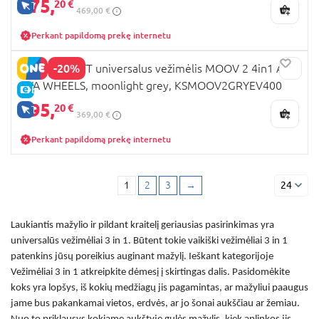
375,
20 €
TIK INTERNETU
469,00 €
Perkant papildomą prekę internetu
-20%
KINDERKRAFT universalus vežimėlis MOOV 2 4in1 AIR
EVA WHEELS, moonlight grey, KSMOOV2GRYEV400
E-KAINA
295,
20 €
TIK INTERNETU
369,00 €
Perkant papildomą prekę internetu
1
2
3
→
24
Laukiantis mažylio ir pildant kraitelį geriausias pasirinkimas yra
universalūs vežimėliai 3 in 1
. Būtent tokie
vaikiški vežimėliai 3 in 1
patenkins jūsų poreikius auginant mažylį. Ieškant kategorijoje
Vežimėliai 3 in 1
atkreipkite dėmesį į skirtingas dalis. Pasidomėkite
koks yra lopšys, iš kokių medžiagų jis pagamintas, ar mažyliui paaugus
jame bus pakankamai vietos, erdvės, ar jo šonai aukščiau ar žemiau.