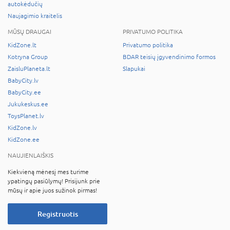
autokėdučių
Naujagimio kraitelis
MŪSŲ DRAUGAI
PRIVATUMO POLITIKA
KidZone.lt
Privatumo politika
Kotryna Group
BDAR teisių įgyvendinimo formos
ZaisluPlaneta.lt
Slapukai
BabyCity.lv
BabyCity.ee
Jukukeskus.ee
ToysPlanet.lv
KidZone.lv
KidZone.ee
NAUJIENLAIŠKIS
Kiekvieną mėnesį mes turime
ypatingų pasiūlymų! Prisijunk prie
mūsų ir apie juos sužinok pirmas!
Registruotis