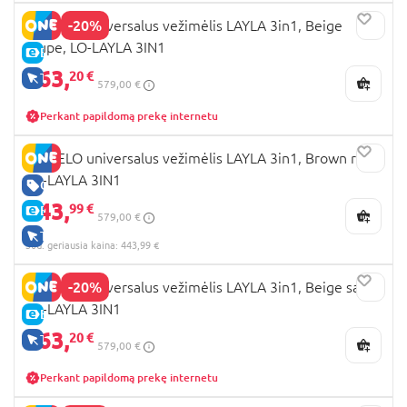
-20%
LIONELO universalus vežimėlis LAYLA 3in1, Beige
taupe, LO-LAYLA 3IN1
E-KAINA
463,
20 €
TIK INTERNETU
579,00 €
Perkant papildomą prekę internetu
LIONELO universalus vežimėlis LAYLA 3in1, Brown rust,
LO-LAYLA 3IN1
GERA KAINA
443,
99 €
E-KAINA
579,00 €
TIK INTERNETU
30d. geriausia kaina: 443,99 €
-20%
LIONELO universalus vežimėlis LAYLA 3in1, Beige sand,
LO-LAYLA 3IN1
E-KAINA
463,
20 €
TIK INTERNETU
579,00 €
Perkant papildomą prekę internetu