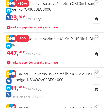
-20%
KINDERKRAFT universalus vežimėlis YOXI 3in1, sand
beige, KSYOXI00BEG3000
E-KAINA
423,
20 €
TIK INTERNETU
529,00 €
Perkant papildomą prekę internetu
-20%
LIONELO universalus vežimėlis MIKA PLUS 3in1, Black
onyx
E-KAINA
447,
20 €
559,00 €
Perkant papildomą prekę internetu
KINDERKRAFT universalus vežimėlis MOOV 2 4in1 AIR,
sand beige, KSMOOV02BEG4000
GERA KAINA
311,
20 €
E-KAINA
389,00 €
TIK INTERNETU
30d. geriausia kaina: 311,20 €
KINDERKRAFT universalus vežimėlis MOOV 2 4in1 AIR,