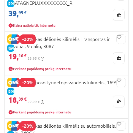
LMATAGNEPLUXXXXXXXXX_R
E-KAINA
39,
99 €
Kaina galioja tik internetu
-20%
SUNTA vaikiškas dėlionės kilimėlis Transportas ir
gyvūnai, 9 dalių, 3087
E-KAINA
19,
16 €
23,95 €
Perkant papildomą prekę internetu
-20%
PLAYGO kosmoso tyrinėtojo vandens kilimėlis, 16953
E-KAINA
18,
39 €
22,99 €
Perkant papildomą prekę internetu
-20%
SUNTA vaikiškas dėlionės kilimėlis su automobiliais, 8
dalių, 3406V