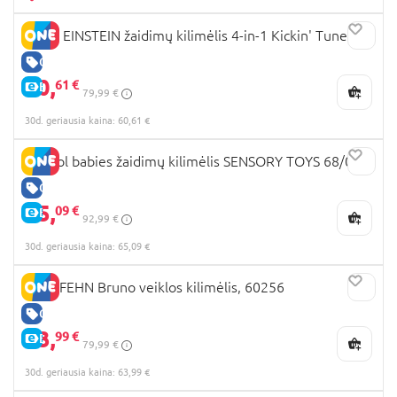
BABY EINSTEIN žaidimų kilimėlis 4-in-1 Kickin' Tunes™
GERA KAINA
60,
61 €
E-KAINA
79,99 €
30d. geriausia kaina: 60,61 €
Canpol babies žaidimų kilimėlis SENSORY TOYS 68/077
GERA KAINA
65,
09 €
E-KAINA
92,99 €
30d. geriausia kaina: 65,09 €
BABYFEHN Bruno veiklos kilimėlis, 60256
GERA KAINA
63,
99 €
E-KAINA
79,99 €
30d. geriausia kaina: 63,99 €