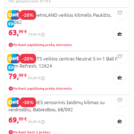
30d. geriausia kaina: 87,19 €
-20%
BABYFEHN feehnLAND veiklos kilimėlis Paukštis,
45062
E-KAINA
63,
99 €
79,99 €
Perkant papildomą prekę internetu
-20%
BRIGHT STARTS veiklos centras Neutral 5-in-1 Ball Pit
Gym Refresh, 12624
E-KAINA
79,
99 €
99,99 €
Perkant papildomą prekę internetu
-30%
CANPOL BABIES sensorinis žaidimų kilimas su
veidrodžiu, BabiesBoo, 68/092
69,
99 €
99,99 €
Perkant bent 2 prekes