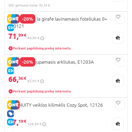
30d. geriausia kaina: 92,24 €
-20%
VULLI Sophie la girafe lavinamasis foteliukas 0+
240121
E-KAINA
71,
99 €
89,99 €
Perkant papildomą prekę internetu
-20%
HAPE 2-in-1 supamasis arkliukas, E1203A
E-KAINA
66,
36 €
82,95 €
Perkant papildomą prekę internetu
INGENUITY veiklos kilimėlis Cozy Spot, 12126
GERA KAINA
87,
19 €
E-KAINA
108,99 €