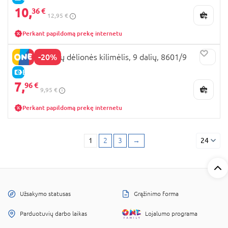
10,
36 €
12,95 €
Perkant papildomą prekę internetu
-20%
SUNTA skaičių dėlionės kilimėlis, 9 dalių, 8601/9
E-KAINA
7,
96 €
9,95 €
Perkant papildomą prekę internetu
1
2
3
→
24
Užsakymo statusas
Grąžinimo forma
Parduotuvių darbo laikas
Lojalumo programa