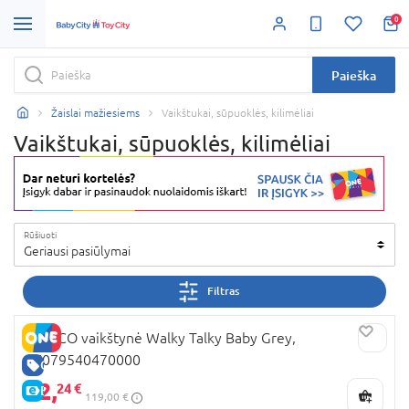
0
Paieška
Žaislai mažiesiems
Vaikštukai, sūpuoklės, kilimėliai
Vaikštukai, sūpuoklės, kilimėliai
Rūšiuoti
Geriausi pasiūlymai
Filtras
CHICCO vaikštynė Walky Talky Baby Grey,
07079540470000
GERA KAINA
92,
24 €
E-KAINA
119,00 €