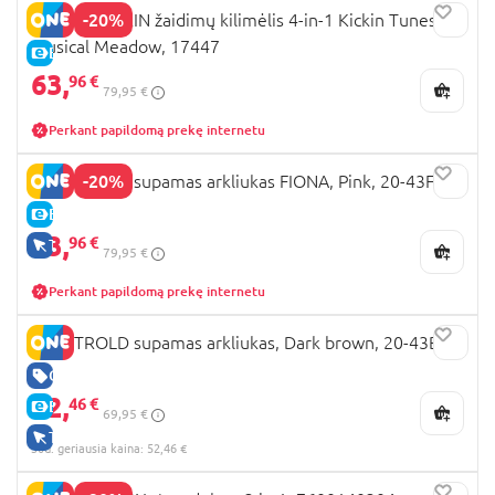
-20%
BABY EINSTEIN žaidimų kilimėlis 4-in-1 Kickin Tunes
Musical Meadow, 17447
E-KAINA
63,
96 €
79,95 €
Perkant papildomą prekę internetu
-20%
BABYTROLD supamas arkliukas FIONA, Pink, 20-43FI
E-KAINA
63,
96 €
TIK INTERNETU
79,95 €
Perkant papildomą prekę internetu
BABYTROLD supamas arkliukas, Dark brown, 20-43BA
GERA KAINA
52,
46 €
E-KAINA
69,95 €
TIK INTERNETU
30d. geriausia kaina: 52,46 €