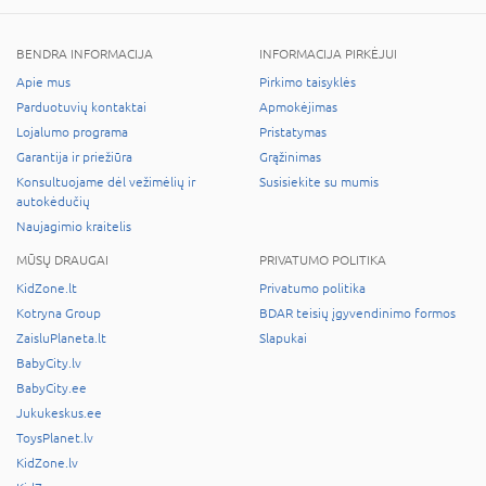
BENDRA INFORMACIJA
INFORMACIJA PIRKĖJUI
Apie mus
Pirkimo taisyklės
Parduotuvių kontaktai
Apmokėjimas
Lojalumo programa
Pristatymas
Garantija ir priežiūra
Grąžinimas
Konsultuojame dėl vežimėlių ir
Susisiekite su mumis
autokėdučių
Naujagimio kraitelis
MŪSŲ DRAUGAI
PRIVATUMO POLITIKA
KidZone.lt
Privatumo politika
Kotryna Group
BDAR teisių įgyvendinimo formos
ZaisluPlaneta.lt
Slapukai
BabyCity.lv
BabyCity.ee
Jukukeskus.ee
ToysPlanet.lv
KidZone.lv