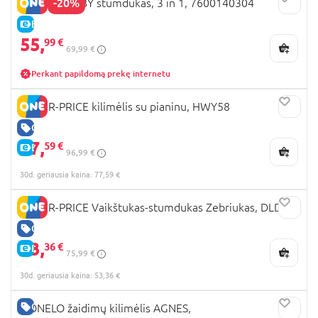
-20%
LITTLE SMOBY stumdukas, 3 in 1, 7600140304
E-KAINA
55,
99 €
69,99 €
Perkant papildomą prekę internetu
FISHER-PRICE kilimėlis su pianinu, HWY58
GERA KAINA
77,
59 €
E-KAINA
96,99 €
30d. geriausia kaina: 77,59 €
FISHER-PRICE Vaikštukas-stumdukas Zebriukas, DLD80
GERA KAINA
53,
36 €
E-KAINA
75,99 €
30d. geriausia kaina: 53,36 €
GERA KAINA
LIONELO žaidimų kilimėlis AGNES,