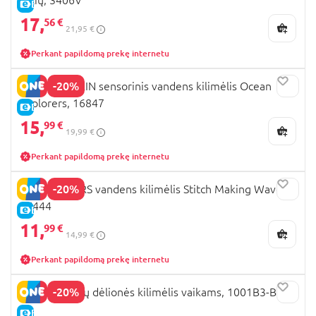
E-KAINA
17,
56 €
21,95 €
Perkant papildomą prekę internetu
-20%
BABY EINSTEIN sensorinis vandens kilimėlis Ocean
Explorers, 16847
E-KAINA
15,
99 €
19,99 €
Perkant papildomą prekę internetu
-20%
BRIGHT STARS vandens kilimėlis Stitch Making Waves,
17444
E-KAINA
11,
99 €
14,99 €
Perkant papildomą prekę internetu
-20%
SUNTA skaičių dėlionės kilimėlis vaikams, 1001B3-B
E-KAINA