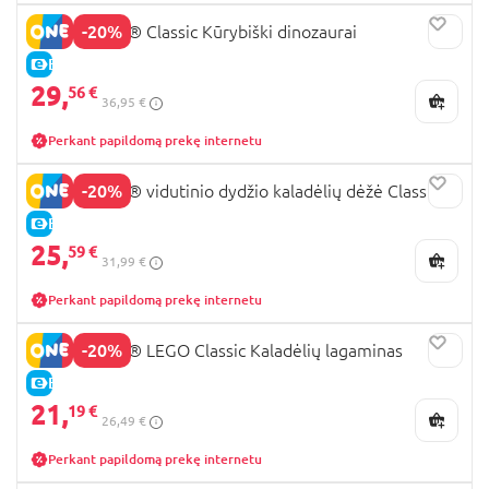
-20%
11041 LEGO® Classic Kūrybiški dinozaurai
E-KAINA
29,
56 €
36,95 €
Perkant papildomą prekę internetu
-20%
10696 LEGO® vidutinio dydžio kaladėlių dėžė Classic
E-KAINA
25,
59 €
31,99 €
Perkant papildomą prekę internetu
-20%
10713 LEGO® LEGO Classic Kaladėlių lagaminas
E-KAINA
21,
19 €
26,49 €
Perkant papildomą prekę internetu