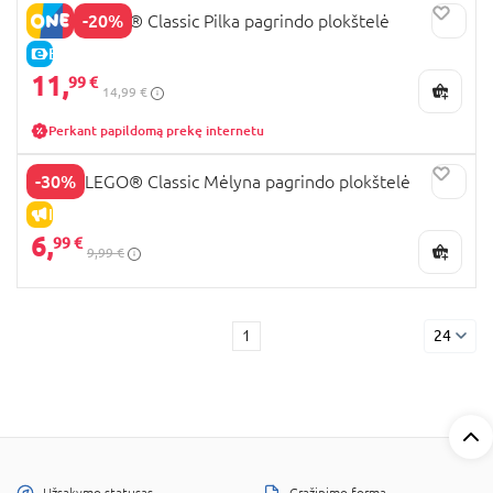
-20%
11024 LEGO® Classic Pilka pagrindo plokštelė
E-KAINA
11,
99 €
14,99 €
Perkant papildomą prekę internetu
-30%
11025 LEGO® Classic Mėlyna pagrindo plokštelė
IŠPARDAVIMAS
6,
99 €
9,99 €
1
24
Užsakymo statusas
Grąžinimo forma