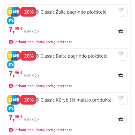
parduotuvėje, kurioje kviečiame apžiūrėti ir kitus
-20%
11023 LEGO® Classic Žalia pagrindo plokštelė
įdomius rinkinius. Tad jei ieškote įdomios
dovanos, sumaniam berniukui ar mergaitei būtinai
E-KAINA
pagalvokite apie
LEGO Classic, internetu
šiuos
7,
99 €
9,99 €
rinkinius galėsite įsigyti patogiai ir tiesiai į savo
namus ar artimiausią Omnivos paštomatą.
Perkant papildomą prekę internetu
-20%
11026 LEGO® Classic Balta pagrindo plokštelė
E-KAINA
7,
96 €
9,95 €
Perkant papildomą prekę internetu
-20%
11039 LEGO® Classic Kūrybiški maisto produktai
E-KAINA
7,
96 €
9,95 €
Perkant papildomą prekę internetu