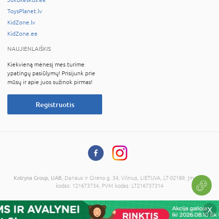
ToysPlanet.lv
KidZone.lv
KidZone.ee
NAUJIENLAIŠKIS
Kiekvieną mėnesį mes turime
ypatingų pasiūlymų! Prisijunk prie
mūsų ir apie juos sužinok pirmas!
Registruotis
Kotryna Group, UAB
, Dariaus ir Girėno g. 34, Vilnius, LIETUVA, LT-02189, Įmonės
kodas: 121673734, PVM kodas: LT216737314
© 2026 Visos teisės saugomos. Kopijuoti informaciją be administracijos sutikimo
X
draudžiama