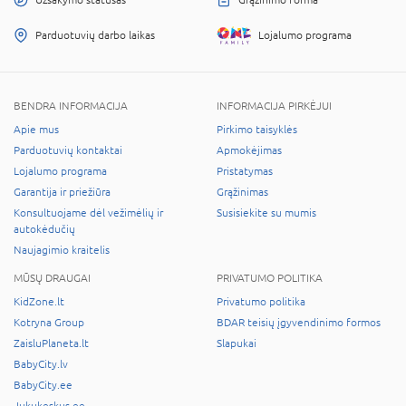
Parduotuvių darbo laikas
Lojalumo programa
BENDRA INFORMACIJA
INFORMACIJA PIRKĖJUI
Apie mus
Pirkimo taisyklės
Parduotuvių kontaktai
Apmokėjimas
Lojalumo programa
Pristatymas
Garantija ir priežiūra
Grąžinimas
Konsultuojame dėl vežimėlių ir
Susisiekite su mumis
autokėdučių
Naujagimio kraitelis
MŪSŲ DRAUGAI
PRIVATUMO POLITIKA
KidZone.lt
Privatumo politika
Kotryna Group
BDAR teisių įgyvendinimo formos
ZaisluPlaneta.lt
Slapukai
BabyCity.lv
BabyCity.ee
Jukukeskus.ee