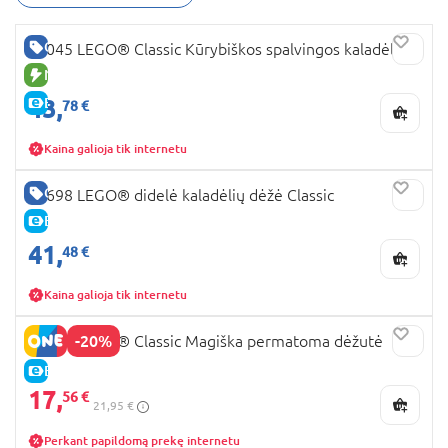
Classic konstruktorius
verta paminėti tai, kad šie
rinkiniai itin lavina vaikų fantaziją. Nes juose rasite
GERA KAINA
11045 LEGO® Classic Kūrybiškos spalvingos kaladėlės
ne tik instrukcijas kaip sustatyti mielus kūrinius,
NAUJA PREKĖ
bet ir galėsite jais papildyti jau turimus kitus LEGO
rinkinius. Rinkitės savo mėgstamos spalvos, kokia
43,
E-KAINA
78 €
ji bus: mėlyna, o gal žalia? Taip pat rasite
sukomplektuotus
LEGO Classic
, kuriuose
Kaina galioja tik internetu
dominuoja langai ir leidžia sukurti neįtikėtinų
pastatų, o gal jus sudomins rinkinys, kuriame
GERA KAINA
10698 LEGO® didelė kaladėlių dėžė Classic
rasite daug įvairių ratų, kurie leis jums žaisti ir kurti
E-KAINA
daugybę skirtingų transporto priemonių, nuo
41,
ateities automobilių iki senovinių karietų. Ar jau
48 €
matėte kokie įdomūs yra
LEGO Classic
konstruktoriai
, kuriuose į jus žvelgia daugybė
Kaina galioja tik internetu
skirtingų akių, kurios skatina kurti mielus gyvūnus
arba netikėtas mistines būtybes. Tarp LEGO Classic
-20%
11040 LEGO® Classic Magiška permatoma dėžutė
kolekcijos rasite ir LEGO pagrindo plokštes, kurios
E-KAINA
padės dėlioti kūrinius, nepamesti detalių ir išlaikyti
17,
56 €
tvarką jūsų asmeninėje LEGO kolekcijoje. Verta
21,95 €
įsigyti! Jei susidomėjote
LEGO Classic kaina
, ją
Perkant papildomą prekę internetu
rasite BabyCity/ToyCity internetinėje